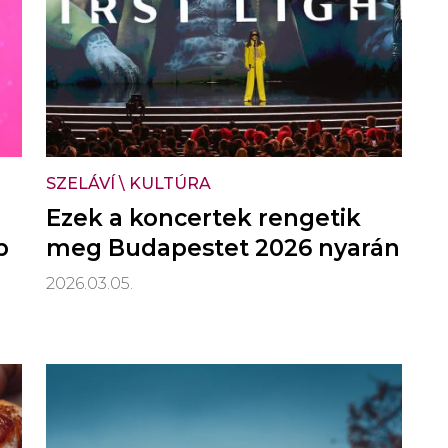
SZELÁVÍ
\
KULTÚRA
Ezek a koncertek rengetik
p
meg Budapestet 2026 nyarán
2026.03.05.