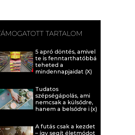
TÁMOGATOTT TARTALOM
5 apró döntés, amivel
te is fenntarthatóbbá
teheted a
mindennapjaidat (X)
Tudatos
szépségápolás, ami
nemcsak a külsődre,
hanem a belsődre is
hat (x)
A futás csak a kezdet
– így segít életmódot