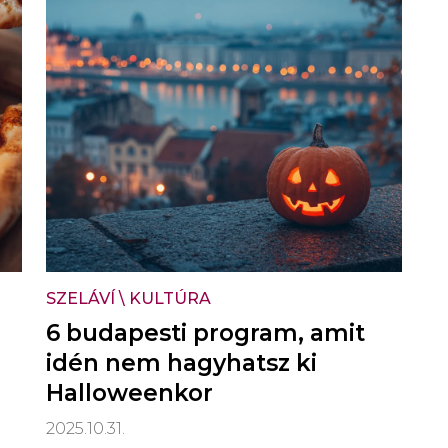
SZELÁVÍ
\
KULTÚRA
6 budapesti program, amit
idén nem hagyhatsz ki
Halloweenkor
2025.10.31.