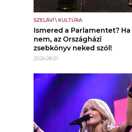
SZELÁVÍ
\
KULTÚRA
Ismered a Parlamentet? Ha
nem, az Országházi
zsebkönyv neked szól!
2026.08.01.