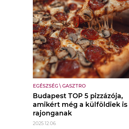
EGÉSZSÉG
\
GASZTRO
Budapest TOP 5 pizzázója,
amikért még a külföldiek is
rajonganak
2025.12.06.