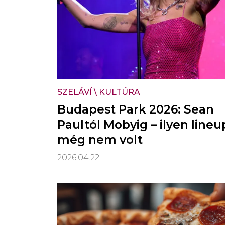
SZELÁVÍ
\
KULTÚRA
Budapest Park 2026: Sean
Paultól Mobyig – ilyen lineu
még nem volt
2026.04.22.