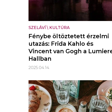
SZELÁVÍ
\
KULTÚRA
Fénybe öltöztetett érzelmi
utazás: Frida Kahlo és
Vincent van Gogh a Lumier
Hallban
2025.04.14.