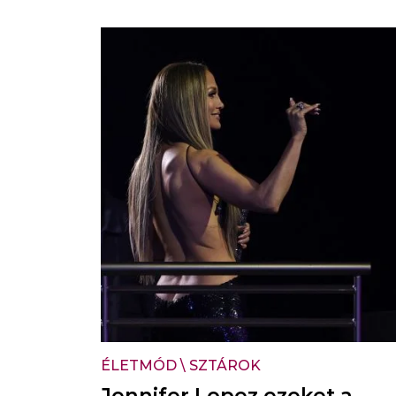
ÉLETMÓD
\
SZTÁROK