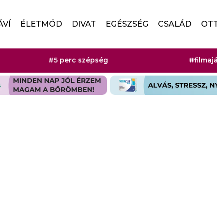
ÁVÍ
ÉLETMÓD
DIVAT
EGÉSZSÉG
CSALÁD
OT
#5 perc szépség
#filmaj