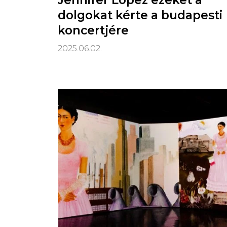
Jennifer Lopez ezeket a
dolgokat kérte a budapesti
koncertjére
2025.06.02.