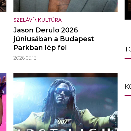
SZELÁVÍ
\
KULTÚRA
Jason Derulo 2026
júniusában a Budapest
Parkban lép fel
T
2026.05.13.
K