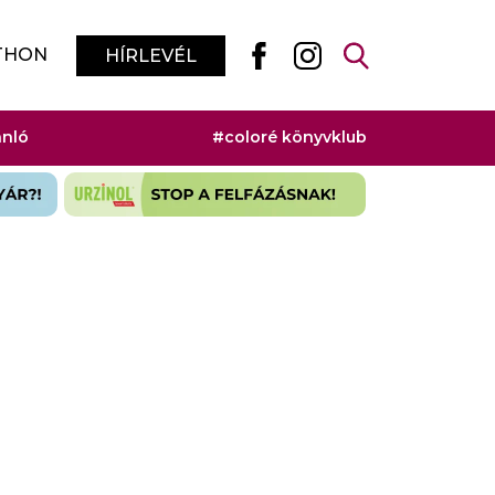
THON
HÍRLEVÉL
ánló
#coloré könyvklub