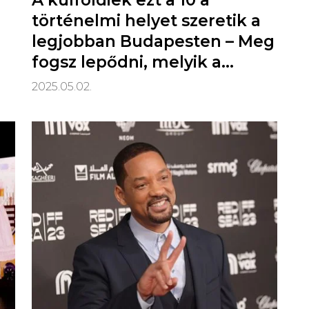
A külföldiek ezt a 10 a
történelmi helyet szeretik a
legjobban Budapesten – Meg
fogsz lepődni, melyik a
kedvencük!
2025.05.02.