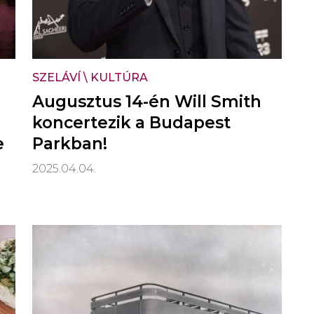
SZELÁVÍ
\
KULTÚRA
Augusztus 14-én Will Smith
koncertezik a Budapest
e
Parkban!
2025.04.04.