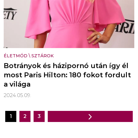
ÉLETMÓD
\
SZTÁROK
Botrányok és házipornó után így él
most Paris Hilton: 180 fokot fordult
a világa
2024.05.09.
1
2
3
Bejegyzés
navigáció