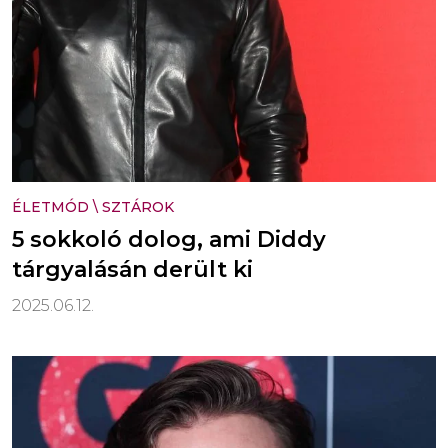
ÉLETMÓD
\
SZTÁROK
5 sokkoló dolog, ami Diddy
tárgyalásán derült ki
2025.06.12.