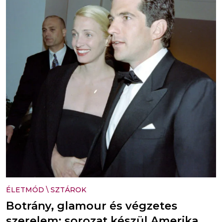
ÉLETMÓD
\
SZTÁROK
Botrány, glamour és végzetes
szerelem: sorozat készül Amerika