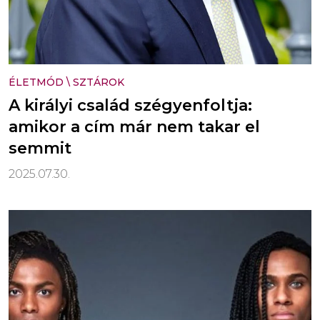
ÉLETMÓD
\
SZTÁROK
A királyi család szégyenfoltja:
amikor a cím már nem takar el
semmit
2025.07.30.