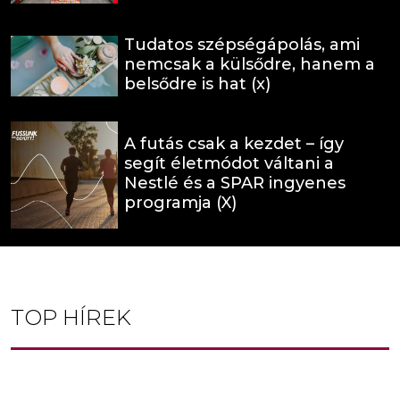
Tudatos szépségápolás, ami
nemcsak a külsődre, hanem a
belsődre is hat (x)
A futás csak a kezdet – így
segít életmódot váltani a
Nestlé és a SPAR ingyenes
programja (X)
TOP HÍREK