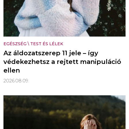
EGÉSZSÉG
\
TEST ÉS LÉLEK
Az áldozatszerep 11 jele – így
védekezhetsz a rejtett manipuláció
ellen
2026.08.09.