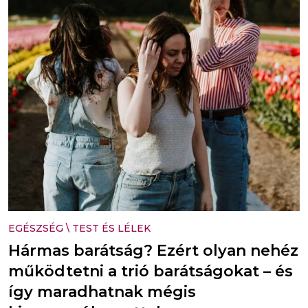
EGÉSZSÉG
\
TEST ÉS LÉLEK
Hármas barátság? Ezért olyan nehéz
működtetni a trió barátságokat – és
így maradhatnak mégis