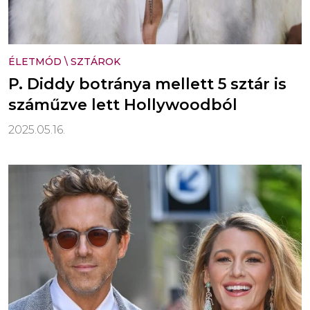
ÉLETMÓD
\
SZTÁROK
P. Diddy botránya mellett 5 sztár is
száműzve lett Hollywoodból
2025.05.16.