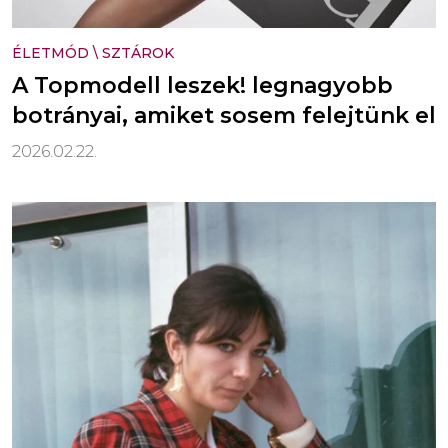
ÉLETMÓD
\
SZTÁROK
A Topmodell leszek! legnagyobb
botrányai, amiket sosem felejtünk el
2026.02.22.