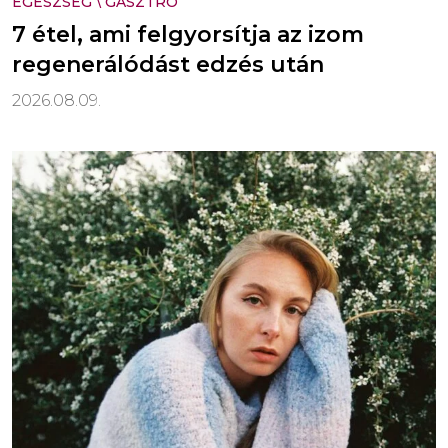
EGÉSZSÉG
\
GASZTRO
7 étel, ami felgyorsítja az izom
regenerálódást edzés után
2026.08.09.