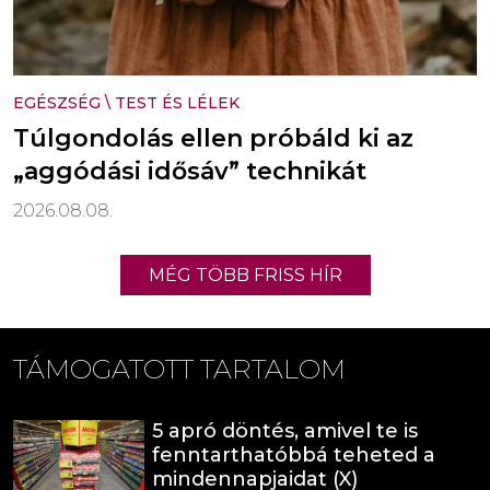
EGÉSZSÉG
\
TEST ÉS LÉLEK
Túlgondolás ellen próbáld ki az
„aggódási idősáv” technikát
2026.08.08.
MÉG TÖBB FRISS HÍR
TÁMOGATOTT TARTALOM
5 apró döntés, amivel te is
fenntarthatóbbá teheted a
mindennapjaidat (X)