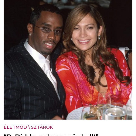
ÉLETMÓD
\
SZTÁROK