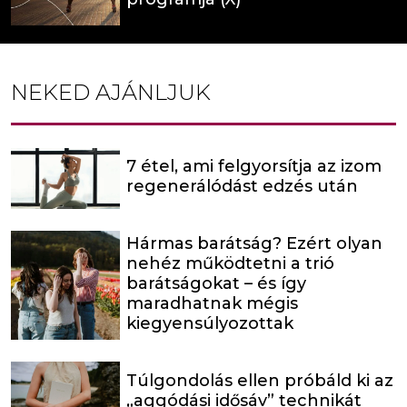
NEKED AJÁNLJUK
7 étel, ami felgyorsítja az izom
regenerálódást edzés után
Hármas barátság? Ezért olyan
nehéz működtetni a trió
barátságokat – és így
maradhatnak mégis
kiegyensúlyozottak
Túlgondolás ellen próbáld ki az
„aggódási idősáv” technikát