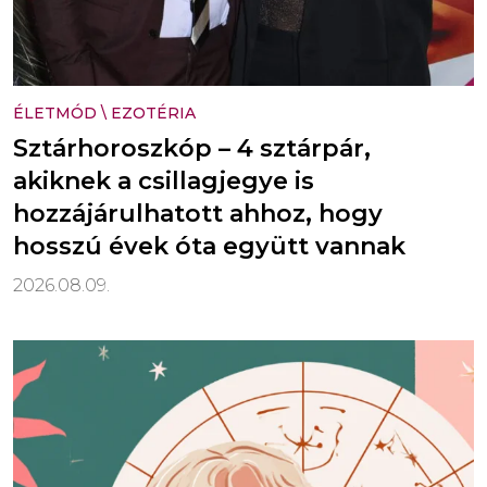
ÉLETMÓD
\
EZOTÉRIA
Sztárhoroszkóp – 4 sztárpár,
akiknek a csillagjegye is
hozzájárulhatott ahhoz, hogy
hosszú évek óta együtt vannak
2026.08.09.