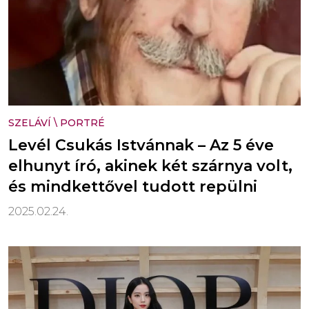
SZELÁVÍ
\
PORTRÉ
Levél Csukás Istvánnak – Az 5 éve
elhunyt író, akinek két szárnya volt,
és mindkettővel tudott repülni
2025.02.24.