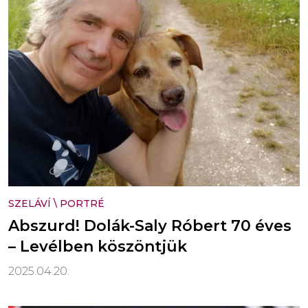
SZELÁVÍ
\
PORTRÉ
Abszurd! Dolák-Saly Róbert 70 éves
– Levélben köszöntjük
2025.04.20.