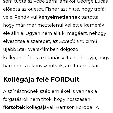
sem tudta szívébe zárni: amikor George Lucas
előadta az ötletét, Fisher azt hitte, hogy tréfál
vele. Rendkívül
kényelmetlennek
tartotta,
hogy már-már meztelenül kellett a kamerák
elé állnia. Ugyan nem állt ki magáért, nehogy
elveszítse a szerepet, az
Ébredő Erő
című
újabb Star Wars-filmben dolgozó
kolléganőjének azt tanácsolta, ne hagyja, hogy
bármire is rákényszerítsék, amit nem akar.
Kollégája felé FORDult
A színésznőnek szép emlékei is vannak a
forgatásról: nem titok, hogy hosszasan
flörtöltek
kollégájával, Harrison Forddal. A