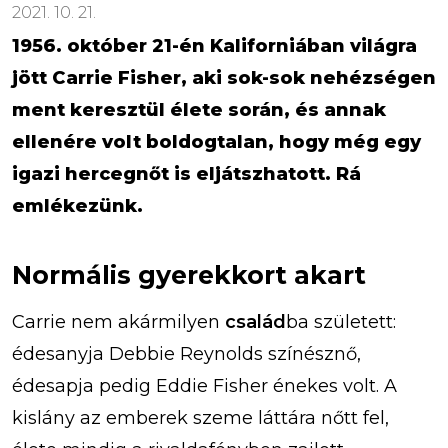
2021. 10. 21.
1956. október 21-én Kaliforniában világra
jött Carrie Fisher, aki sok-sok nehézségen
ment keresztül élete során, és annak
ellenére volt boldogtalan, hogy még egy
igazi hercegnőt is eljátszhatott. Rá
emlékezünk.
Normális gyerekkort akart
Carrie nem akármilyen
család
ba született:
édesanyja Debbie Reynolds színésznő,
édesapja pedig Eddie Fisher énekes volt. A
kislány az emberek szeme láttára nőtt fel,