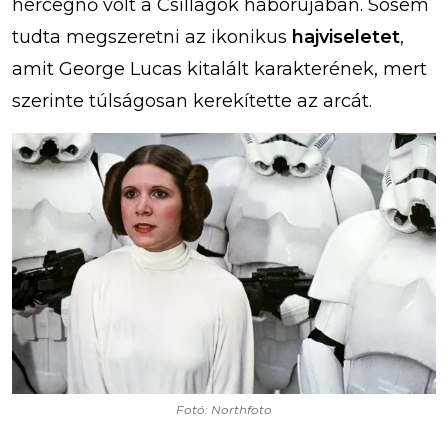
hercegnő volt a Csillagok háborújában. Sosem
tudta megszeretni az ikonikus
hajviseletet
,
amit George Lucas kitalált karakterének, mert
szerinte túlságosan kerekítette az arcát.
Fotó: Northfoto