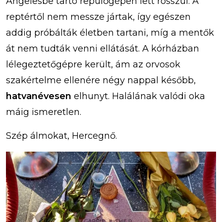
Angelesbe tartó repülőgépen lett rosszul. A
reptértől nem messze jártak, így egészen
addig próbálták életben tartani, míg a mentők
át nem tudták venni ellátását. A kórházban
lélegeztetőgépre került, ám az orvosok
szakértelme ellenére négy nappal később,
hatvanévesen
elhunyt. Halálának valódi oka
máig ismeretlen.
Szép álmokat, Hercegnő.