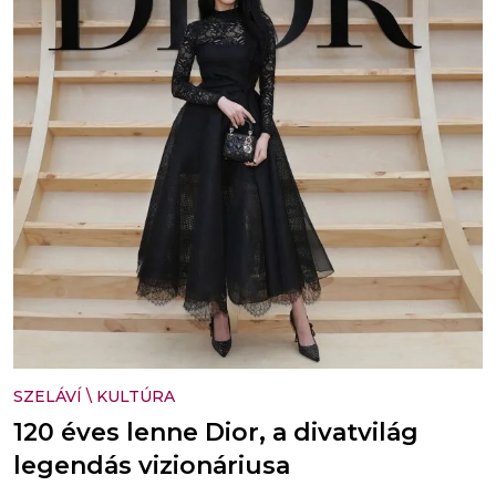
SZELÁVÍ
\
KULTÚRA
120 éves lenne Dior, a divatvilág
legendás vizionáriusa