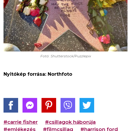
Fotó: Shutterstock/Puzzlepix
Nyitókép forrása: Northfoto
#carrie fisher
#csillagok háborúja
#emlékezés
#filmcsillag
#harrison ford