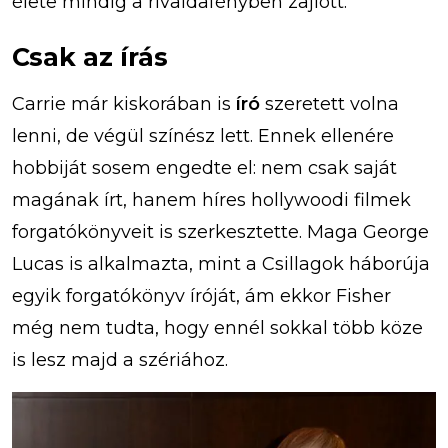
élete mindig a rivaldafényben zajlott.
Csak az írás
Carrie már kiskorában is
író
szeretett volna
lenni, de végül színész lett. Ennek ellenére
hobbiját sosem engedte el: nem csak saját
magának írt, hanem híres hollywoodi filmek
forgatókönyveit is szerkesztette. Maga George
Lucas is alkalmazta, mint a Csillagok háborúja
egyik forgatókönyv íróját, ám ekkor Fisher
még nem tudta, hogy ennél sokkal több köze
is lesz majd a szériához.