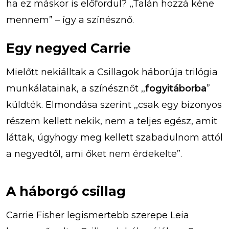
ha ez máskor is előfordul? ,,Talán hozzá kéne
mennem” – így a színésznő.
Egy negyed Carrie
Mielőtt nekiálltak a Csillagok háborúja trilógia
munkálatainak, a színésznőt ,,
fogyitáborba
”
küldték. Elmondása szerint ,,csak egy bizonyos
részem kellett nekik, nem a teljes egész, amit
láttak, úgyhogy meg kellett szabadulnom attól
a negyedtől, ami őket nem érdekelte”.
A háborgó csillag
Carrie Fisher legismertebb szerepe Leia