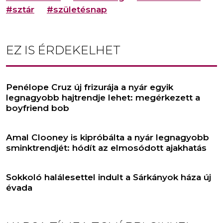
#sztár
#születésnap
EZ IS ÉRDEKELHET
Penélope Cruz új frizurája a nyár egyik
legnagyobb hajtrendje lehet: megérkezett a
boyfriend bob
Amal Clooney is kipróbálta a nyár legnagyobb
sminktrendjét: hódít az elmosódott ajakhatás
Sokkoló halálesettel indult a Sárkányok háza új
évada