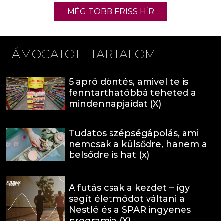
MÉG TÖBB FRISS HÍR
TÁMOGATOTT TARTALOM
5 apró döntés, amivel te is
fenntarthatóbbá teheted a
mindennapjaidat (X)
Tudatos szépségápolás, ami
nemcsak a külsődre, hanem a
belsődre is hat (x)
A futás csak a kezdet – így
segít életmódot váltani a
Nestlé és a SPAR ingyenes
programja (X)