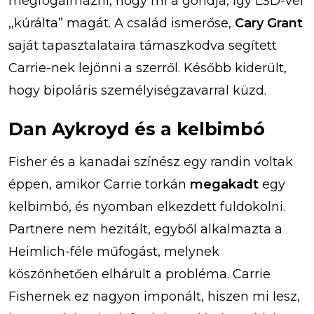
megfogalmazni, hogy mi a gondja, így LSD-vel
,,kúrálta” magát. A család ismerőse,
Cary Grant
saját tapasztalataira támaszkodva segített
Carrie-nek lejönni a szerről. Később kiderült,
hogy bipoláris személyiségzavarral küzd.
Dan Aykroyd és a kelbimbó
Fisher és a kanadai színész egy randin voltak
éppen, amikor Carrie torkán
megakadt
egy
kelbimbó, és nyomban elkezdett fuldokolni.
Partnere nem hezitált, egyből alkalmazta a
Heimlich-féle műfogást, melynek
köszönhetően elhárult a probléma. Carrie
Fishernek ez nagyon imponált, hiszen mi lesz,