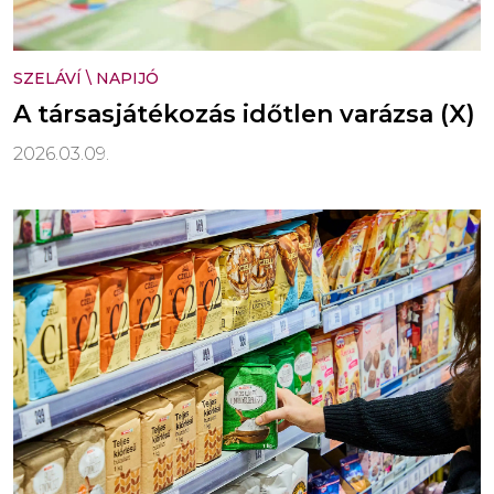
SZELÁVÍ
\
NAPIJÓ
A társasjátékozás időtlen varázsa (X)
2026.03.09.