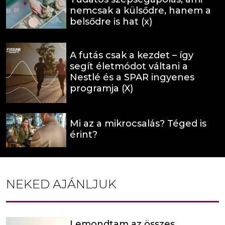
nemcsak a külsődre, hanem a
belsődre is hat (x)
A futás csak a kezdet – így
segít életmódot váltani a
Nestlé és a SPAR ingyenes
programja (X)
Mi az a mikrocsalás? Téged is
érint?
NEKED AJÁNLJUK
Lemondtam az összes