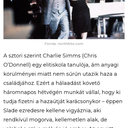
Forrás: northfoto.com
A sztori szerint Charlie Simms (Chris
O’Donnell) egy elitiskola tanulója, ám anyagi
körülményei miatt nem sűrűn utazik haza a
családjához. Ezért a hálaadást követő
háromnapos hétvégén munkát vállal, hogy ki
tudja fizetni a hazaútját karácsonykor – éppen
Slade ezredesre kellene vigyáznia, aki
rendkívül mogorva, kellemetlen alak, de