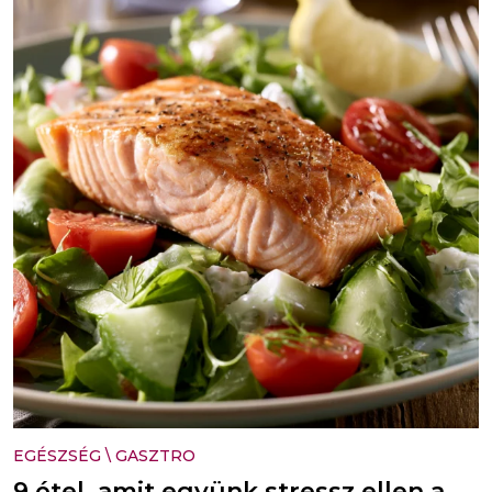
EGÉSZSÉG
\
GASZTRO
9 étel, amit együnk stressz ellen a