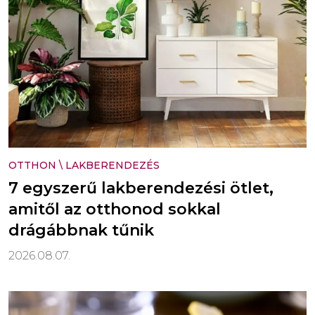
OTTHON
\
LAKBERENDEZÉS
7 egyszerű lakberendezési ötlet,
amitől az otthonod sokkal
drágábbnak tűnik
2026.08.07.