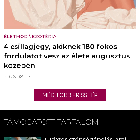
ÉLETMÓD
\
EZOTÉRIA
4 csillagjegy, akiknek 180 fokos
fordulatot vesz az élete augusztus
közepén
2026.08.07.
MÉG TÖBB FRISS HÍR
TÁMOGATOTT TARTALOM
Tudatos szépségápolás, ami