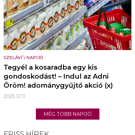
SZELÁVÍ
\
NAPIJÓ
Tegyél a kosaradba egy kis
gondoskodást! – Indul az Adni
Öröm! adománygyűjtő akció (x)
2025.12.11.
MÉG TÖBB NAPIJÓ
FRISS HÍREK