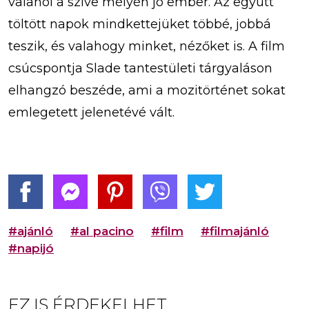
valahol a szíve mélyén jó ember. Az együtt
töltött napok mindkettejüket többé, jobbá
teszik, és valahogy minket, nézőket is. A film
csúcspontja Slade tantestületi tárgyaláson
elhangzó beszéde, ami a mozitörténet sokat
emlegetett jelenetévé vált.
#ajánló
#al pacino
#film
#filmajánló
#napijó
EZ IS ÉRDEKELHET