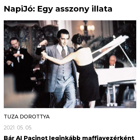
NapiJó: Egy asszony illata
TUZA DOROTTYA
2021. 05. 05.
Bár Al Pacinot leginkább maffiavezérként