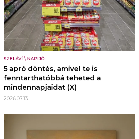
SZELÁVÍ
\
NAPIJÓ
5 apró döntés, amivel te is
fenntarthatóbbá teheted a
mindennapjaidat (X)
2026.07.13.