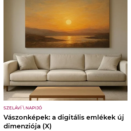
SZELÁVÍ
\
NAPIJÓ
Vászonképek: a digitális emlékek új
dimenziója (X)