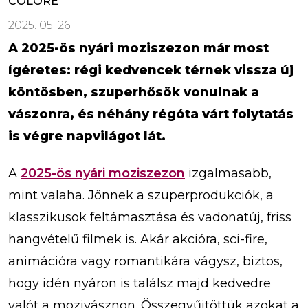
COLORÉ
2025. 05. 26.
A 2025-ös nyári moziszezon már most
ígéretes: régi kedvencek térnek vissza új
köntösben, szuperhősök vonulnak a
vászonra, és néhány régóta várt folytatás
is végre napvilágot lát.
A
2025-ös nyári moziszezon
izgalmasabb,
mint valaha. Jönnek a szuperprodukciók, a
klasszikusok feltámasztása és vadonatúj, friss
hangvételű filmek is. Akár akcióra, sci-fire,
animációra vagy romantikára vágysz, biztos,
hogy idén nyáron is találsz majd kedvedre
valót a mozivásznon. Összegyűjtöttük azokat a