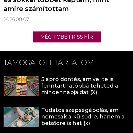
amire számítottam
2026.08.07.
MÉG TÖBB FRISS HÍR
TÁMOGATOTT TARTALOM
5 apró döntés, amivel te is
fenntarthatóbbá teheted a
mindennapjaidat (X)
Tudatos szépségápolás, ami
nemcsak a külsődre, hanem a
belsődre is hat (x)