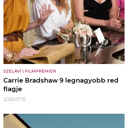
SZELÁVÍ
\
FILMPREMIER
Carrie Bradshaw 9 legnagyobb red
flagje
2026.07.15.