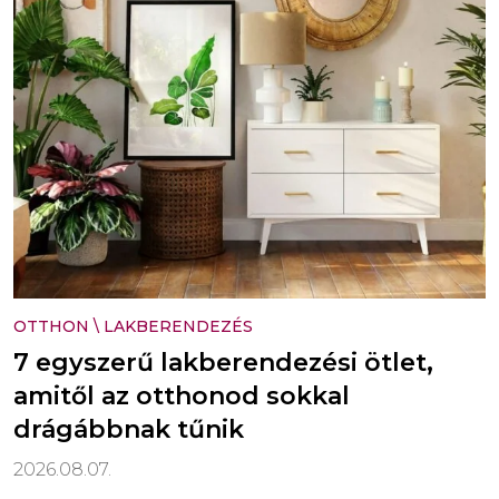
OTTHON
\
LAKBERENDEZÉS
7 egyszerű lakberendezési ötlet,
amitől az otthonod sokkal
drágábbnak tűnik
2026.08.07.