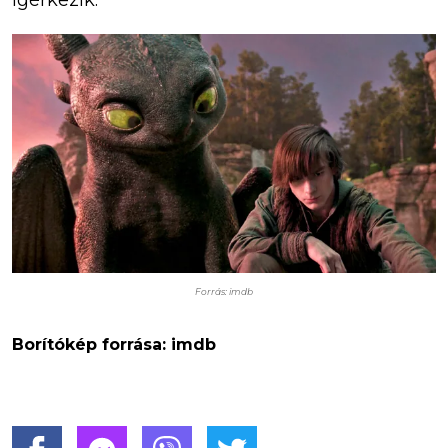
ígérkezik.
Forrás: imdb
Borítókép forrása: imdb