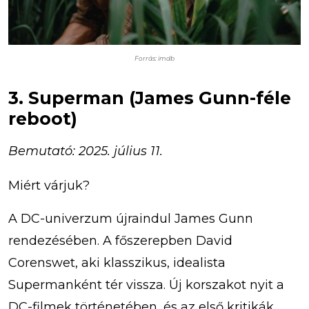
Forrás: imdb
3. Superman (James Gunn-féle
reboot)
Bemutató: 2025. július 11.
Miért várjuk?
A DC-univerzum újraindul James Gunn
rendezésében. A főszerepben David
Corenswet, aki klasszikus, idealista
Supermanként tér vissza. Új korszakot nyit a
DC-filmek történetében, és az első kritikák