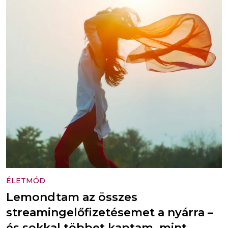
ÉLETMÓD
Lemondtam az összes
streamingelőfizetésemet a nyárra –
és sokkal többet kaptam, mint