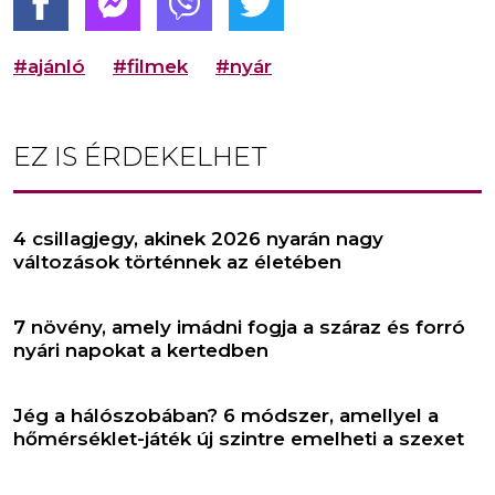
#ajánló
#filmek
#nyár
EZ IS ÉRDEKELHET
4 csillagjegy, akinek 2026 nyarán nagy
változások történnek az életében
7 növény, amely imádni fogja a száraz és forró
nyári napokat a kertedben
Jég a hálószobában? 6 módszer, amellyel a
hőmérséklet-játék új szintre emelheti a szexet