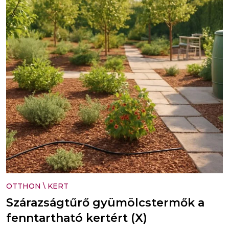
OTTHON
\
KERT
Szárazságtűrő gyümölcstermők a
fenntartható kertért (X)