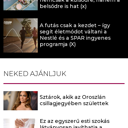
belsődre is hat (x)
A futás csak a kezdet – így
segít életmódot váltani a
Nestlé és a SPAR ingyenes
programja (X)
NEKED AJÁNLJUK
Sztárok, akik az Oroszlán
csillagjegyében születtek
Ez az egyszerű esti szokás
látványosan javíthatja a