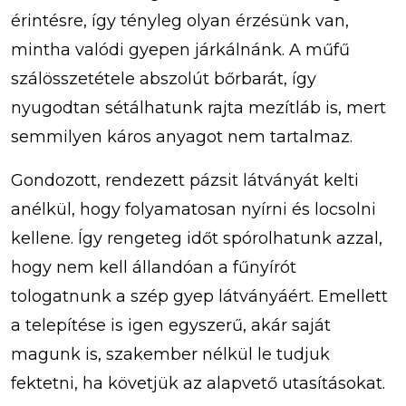
érintésre, így tényleg olyan érzésünk van,
mintha valódi gyepen járkálnánk. A műfű
szálösszetétele abszolút bőrbarát, így
nyugodtan sétálhatunk rajta mezítláb is, mert
semmilyen káros anyagot nem tartalmaz.
Gondozott, rendezett pázsit látványát kelti
anélkül, hogy folyamatosan nyírni és locsolni
kellene. Így rengeteg időt spórolhatunk azzal,
hogy nem kell állandóan a fűnyírót
tologatnunk a szép gyep látványáért. Emellett
a telepítése is igen egyszerű, akár saját
magunk is, szakember nélkül le tudjuk
fektetni, ha követjük az alapvető utasításokat.