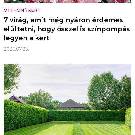
OTTHON
\
KERT
7 virág, amit még nyáron érdemes
elültetni, hogy ősszel is színpompás
legyen a kert
2026.07.25.