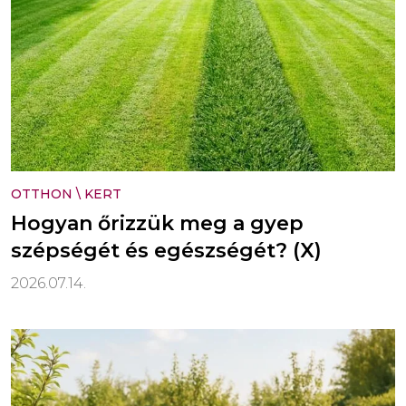
OTTHON
\
KERT
Hogyan őrizzük meg a gyep
szépségét és egészségét? (X)
2026.07.14.