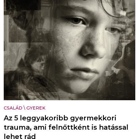
CSALÁD
\
GYEREK
Az 5 leggyakoribb gyermekkori
trauma, ami felnőttként is hatással
lehet rád