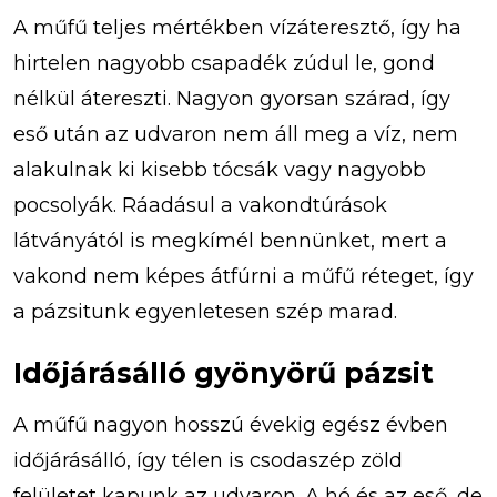
A műfű teljes mértékben vízáteresztő, így ha
hirtelen nagyobb csapadék zúdul le, gond
nélkül átereszti. Nagyon gyorsan szárad, így
eső után az udvaron nem áll meg a víz, nem
alakulnak ki kisebb tócsák vagy nagyobb
pocsolyák. Ráadásul a vakondtúrások
látványától is megkímél bennünket, mert a
vakond nem képes átfúrni a műfű réteget, így
a pázsitunk egyenletesen szép marad.
Időjárásálló gyönyörű pázsit
A műfű nagyon hosszú évekig egész évben
időjárásálló, így télen is csodaszép zöld
felületet kapunk az udvaron. A hó és az eső, de