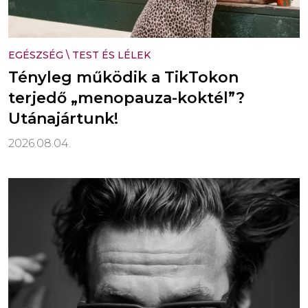
EGÉSZSÉG
\
TEST ÉS LÉLEK
Tényleg működik a TikTokon
terjedő „menopauza-koktél”?
Utánajártunk!
2026.08.04.