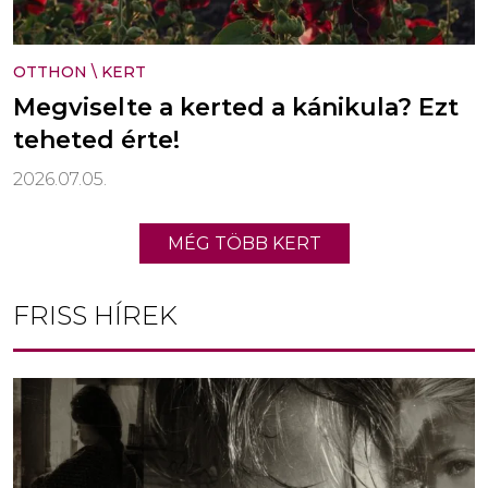
OTTHON
\
KERT
Megviselte a kerted a kánikula? Ezt
teheted érte!
2026.07.05.
MÉG TÖBB KERT
FRISS HÍREK