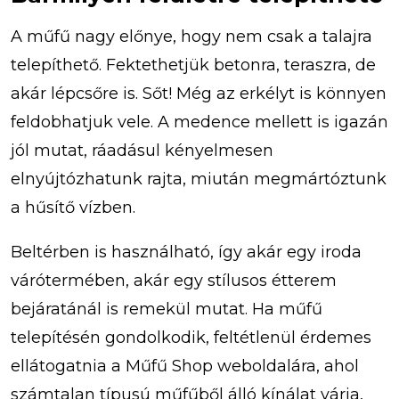
A műfű nagy előnye, hogy nem csak a talajra
telepíthető. Fektethetjük betonra, teraszra, de
akár lépcsőre is. Sőt! Még az erkélyt is könnyen
feldobhatjuk vele. A medence mellett is igazán
jól mutat, ráadásul kényelmesen
elnyújtózhatunk rajta, miután megmártóztunk
a hűsítő vízben.
Beltérben is használható, így akár egy iroda
várótermében, akár egy stílusos étterem
bejáratánál is remekül mutat. Ha műfű
telepítésén gondolkodik, feltétlenül érdemes
ellátogatnia a Műfű Shop weboldalára, ahol
számtalan típusú műfűből álló kínálat várja,