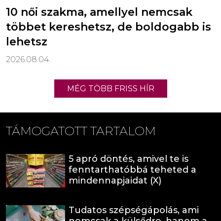
10 női szakma, amellyel nemcsak
többet kereshetsz, de boldogabb is
lehetsz
2026.08.04.
MÉG TÖBB FRISS HÍR
TÁMOGATOTT TARTALOM
5 apró döntés, amivel te is
fenntarthatóbbá teheted a
mindennapjaidat (X)
Tudatos szépségápolás, ami
nemcsak a külsődre, hanem a