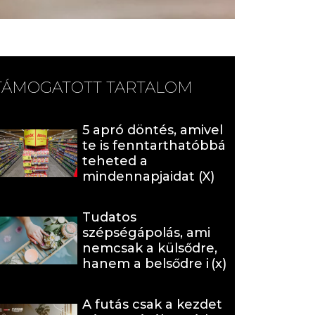
TÁMOGATOTT TARTALOM
5 apró döntés, amivel
te is fenntarthatóbbá
teheted a
mindennapjaidat (X)
Tudatos
szépségápolás, ami
nemcsak a külsődre,
hanem a belsődre is
hat (x)
A futás csak a kezdet