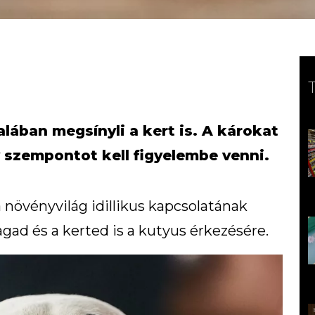
alában megsínyli a kert is. A károkat
 szempontot kell figyelembe venni.
 növényvilág idillikus kapcsolatának
agad és a kerted is a kutyus érkezésére.