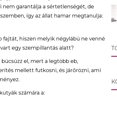
i nem garantálja a sértetlenségét, de
l szemben, így az állat hamar megtanulja:
 fajtát, hiszen melyik négylábú ne venné
vart egy szempillantás alatt?
T
 búcsúzz el, mert a legtöbb eb,
ítés mellett futkosni, és járőrözni, ami
dményez.
K
 kutyák számára a: