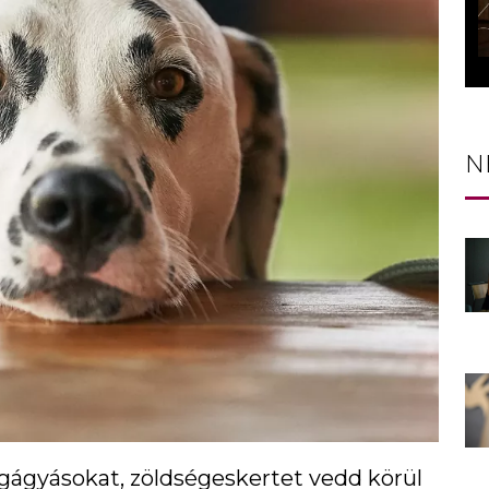
N
ágágyásokat, zöldségeskertet vedd körül