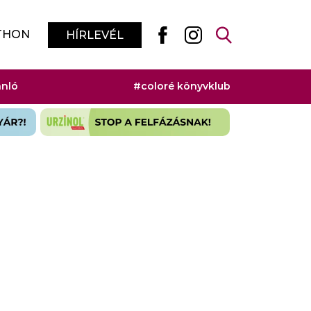
THON
HÍRLEVÉL
ánló
#coloré könyvklub