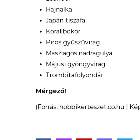
Hajnalka
Japán tiszafa
Korallbokor
Piros gyűszűvirág
Maszlagos nadragulya
Májusi gyöngyvirág
Trombitafolyondár
Mérgező!
(Forrás: hobbikerteszet.co.hu | Ké