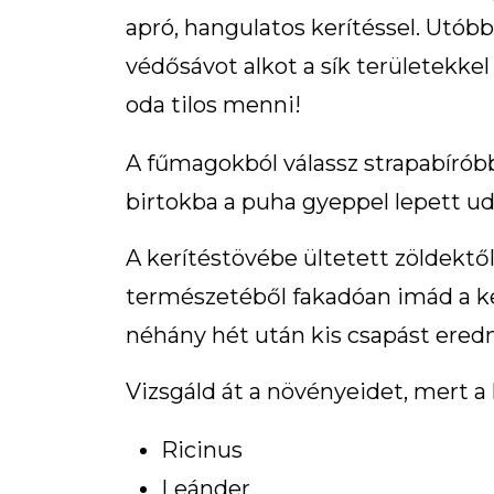
apró, hangulatos kerítéssel. Utóbb
védősávot alkot a sík területekke
oda tilos menni!
A fűmagokból válassz strapabíróbb
birtokba a puha gyeppel lepett ud
A kerítéstövébe ültetett zöldektől
természetéből fakadóan imád a ker
néhány hét után kis csapást ere
Vizsgáld át a növényeidet, mert a
Ricinus
Leánder