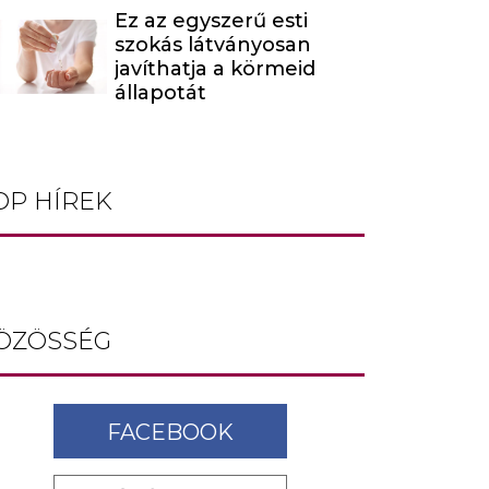
Ez az egyszerű esti
szokás látványosan
javíthatja a körmeid
állapotát
OP HÍREK
ÖZÖSSÉG
FACEBOOK