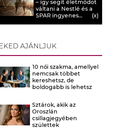
– így segít életmódot
váltani a Nestlé és a
SPAR ingyenes
programja (X)
EKED AJÁNLJUK
10 női szakma, amellyel
nemcsak többet
kereshetsz, de
boldogabb is lehetsz
Sztárok, akik az
Oroszlán
csillagjegyében
születtek