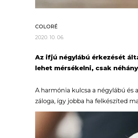
COLORÉ
2020. 10. 06.
Az ifjú négylábú érkezését ált
lehet mérsékelni, csak néhány
A harmónia kulcsa a négylábú és a
záloga, így jobba ha felkészíted m