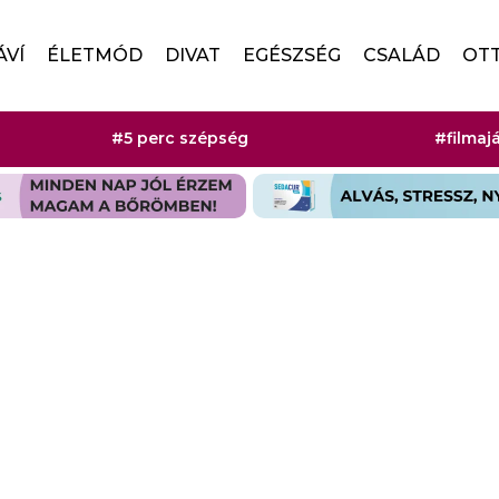
ÁVÍ
ÉLETMÓD
DIVAT
EGÉSZSÉG
CSALÁD
OT
#5 perc szépség
#filmaj