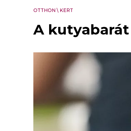
OTTHON
\
KERT
A kutyabarát