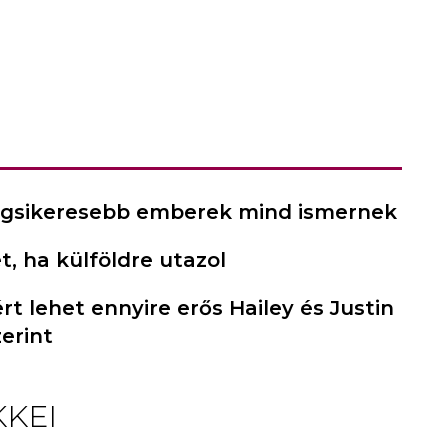
a legsikeresebb emberek mind ismernek
, ha külföldre utazol
rt lehet ennyire erős Hailey és Justin
erint
KKEI