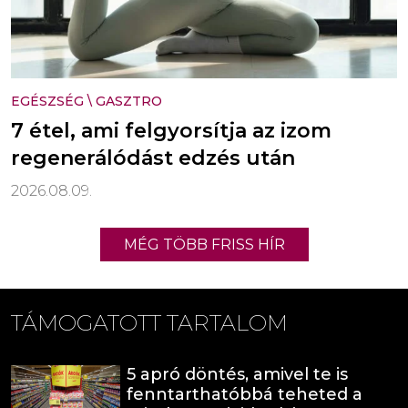
EGÉSZSÉG
\
GASZTRO
7 étel, ami felgyorsítja az izom
regenerálódást edzés után
2026.08.09.
MÉG TÖBB FRISS HÍR
TÁMOGATOTT TARTALOM
5 apró döntés, amivel te is
fenntarthatóbbá teheted a