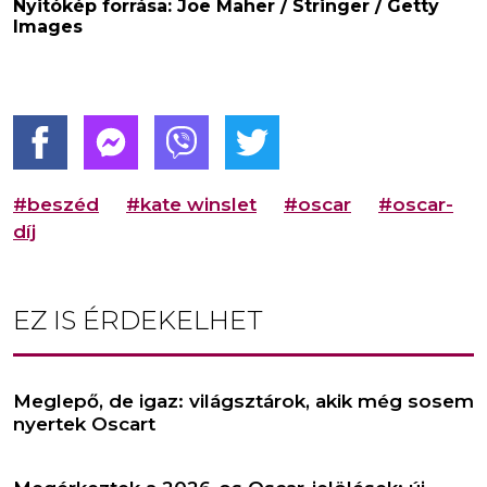
Nyitókép forrása: Joe Maher / Stringer / Getty
Images
#beszéd
#kate winslet
#oscar
#oscar-
díj
EZ IS ÉRDEKELHET
Meglepő, de igaz: világsztárok, akik még sosem
nyertek Oscart