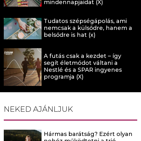
mindennapjaidat (X)
Tudatos szépségápolás, ami
nemcsak a külsődre, hanem a
belsődre is hat (x)
A futás csak a kezdet – így
segít életmódot váltani a
Nestlé és a SPAR ingyenes
programja (X)
NEKED AJÁNLJUK
Hármas barátság? Ezért olyan
nehéz működtetni a trió