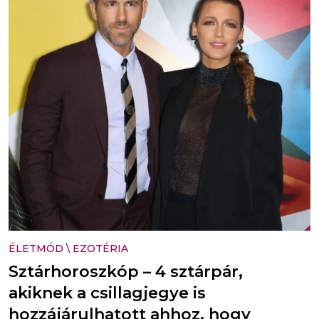
ÉLETMÓD
\
EZOTÉRIA
Sztárhoroszkóp – 4 sztárpár,
akiknek a csillagjegye is
hozzájárulhatott ahhoz, hogy