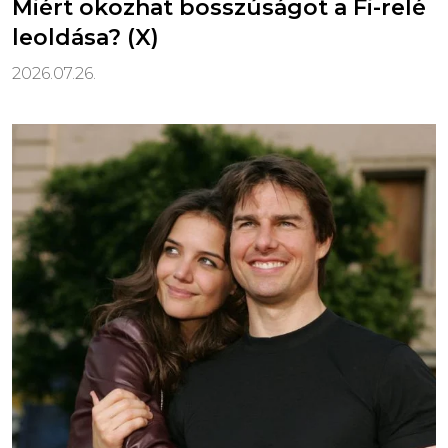
Miért okozhat bosszúságot a Fi-relé
leoldása? (X)
2026.07.26.