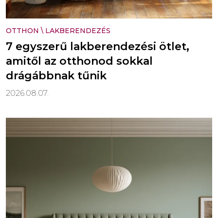
OTTHON
\
LAKBERENDEZÉS
7 egyszerű lakberendezési ötlet,
amitől az otthonod sokkal
drágábbnak tűnik
2026.08.07.