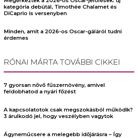
Megérkeztek a 2026-os Oscar-jelölések: új
kategória debütál, Timothée Chalamet és
DiCaprio is versenyben
Minden, amit a 2026-os Oscar-gáláról tudni
érdemes
RÓNAI MÁRTA
TOVÁBBI CIKKEI
7 gyorsan nővő fűszernövény, amivel
feldobhatod a nyári főzést
A kapcsolatotok csak megszokásból működik?
3 árulkodó jel, hogy veszélyben vagytok
Ágyneműcsere a melegebb időjárásra – Így