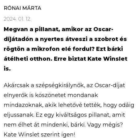
RÓNAI MÁRTA
2024. 01. 12.
Megvan a pillanat, amikor az Oscar-
díjátadón a nyertes átveszi a szobrot és
rögtön a mikrofon elé fordul? Ezt bárki
átélheti otthon. Erre biztat Kate Winslet
is.
Akárcsak a szépségkirálynők, az Oscar-díjat
elnyerők is köszönetet mondanak
mindazoknak, akik lehetővé tették, hogy odáig
eljussanak. Ez egy kiváltságos pillanat, amit
nem élhet át mindenki, bárki. Vagy mégis?
Kate Winslet szerint igen!