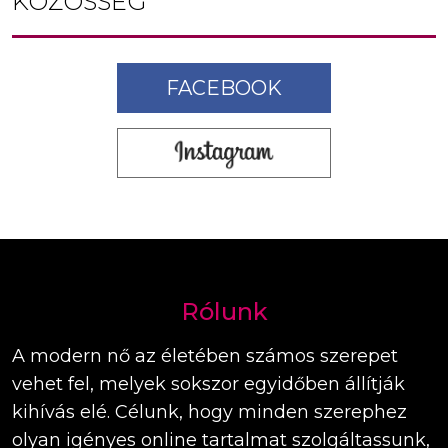
KÖZÖSSÉG
FACEBOOK
Rólunk
A modern nő az életében számos szerepet
vehet fel, melyek sokszor egyidőben állítják
kihívás elé. Célunk, hogy minden szerephez
olyan igényes online tartalmat szolgáltassunk,