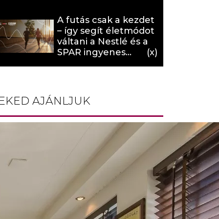
hat (x)
A futás csak a kezdet
– így segít életmódot
váltani a Nestlé és a
SPAR ingyenes
programja (X)
EKED AJÁNLJUK
10 női szakma, amellyel
nemcsak többet
kereshetsz, de
boldogabb is lehetsz
Sztárok, akik az
Oroszlán
csillagjegyében