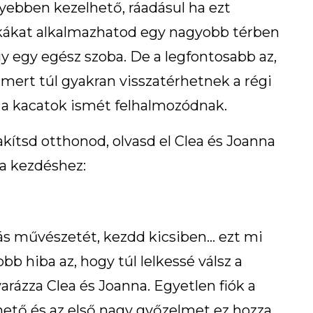
yebben kezelhető, ráadásul ha ezt
ikákat alkalmazhatod egy nagyobb térben
gy egy egész szoba. De a legfontosabb az,
mert túl gyakran visszatérhetnek a régi
 a kacatok ismét felhalmozódnak.
lakítsd otthonod, olvasd el Clea és Joanna
 a kezdéshez:
s művészetét, kezdd kicsiben… ezt mi
b hiba az, hogy túl lelkessé válsz a
rázza Clea és Joanna. Egyetlen fiók a
hető és az első nagy győzelmet ez hozza