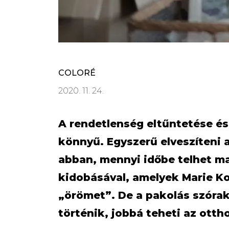
COLORÉ
2020. 11. 24.
A rendetlenség eltűntetése és 
könnyű. Egyszerű elveszíteni a
abban, mennyi időbe telhet ma
kidobásával, amelyek Marie K
„örömet”. De a pakolás szórak
történik, jobbá teheti az otth