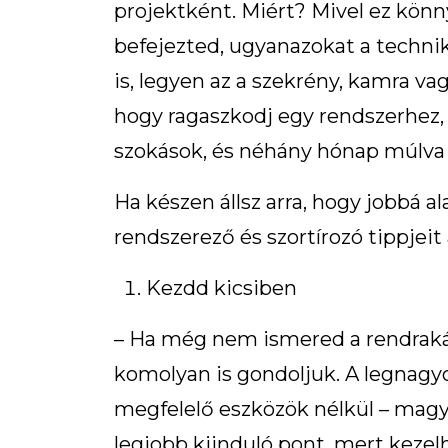
projektként. Miért? Mivel ez könn
befejezted, ugyanazokat a techn
is, legyen az a szekrény, kamra va
hogy ragaszkodj egy rendszerhez, 
szokások, és néhány hónap múlva
Ha készen állsz arra, hogy jobbá a
rendszerező és szortírozó tippjeit
Kezdd kicsiben
– Ha még nem ismered a rendraká
komolyan is gondoljuk. A legnagyob
megfelelő eszközök nélkül – magya
legjobb kiinduló pont, mert kezel