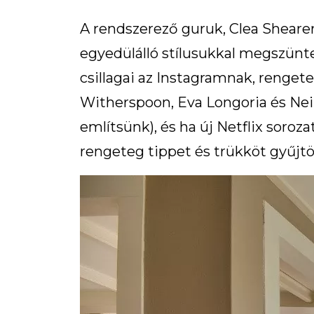
A rendszerező guruk, Clea Shearer
egyedülálló stílusukkal megszünte
csillagai az Instagramnak, renget
Witherspoon, Eva Longoria és Neil
említsünk), és ha új Netflix soroz
rengeteg tippet és trükköt gyűjtö