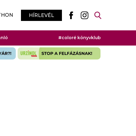
THON
HÍRLEVÉL
ánló
#coloré könyvklub