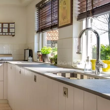
születtek
Ez az egyszerű esti
szokás látványosan
javíthatja a körmeid
állapotát
OP HÍREK
ÖZÖSSÉG