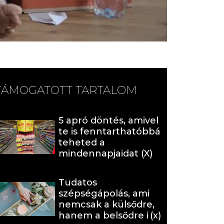
TÁMOGATOTT TARTALOM
5 apró döntés, amivel
te is fenntarthatóbbá
teheted a
mindennapjaidat (X)
Tudatos
szépségápolás, ami
nemcsak a külsődre,
hanem a belsődre is