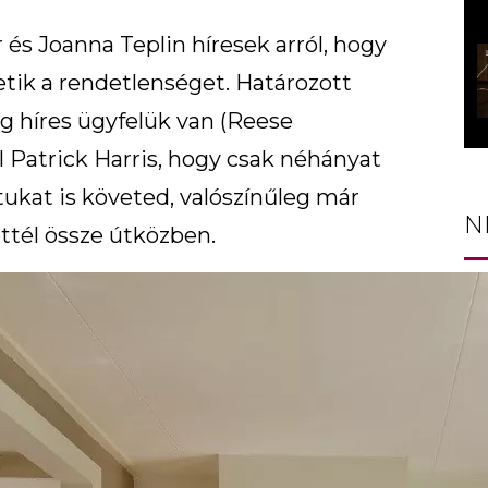
 és Joanna Teplin híresek arról, hogy
tik a rendetlenséget. Határozott
eg híres ügyfelük van (Reese
 Patrick Harris, hogy csak néhányat
atukat is követed, valószínűleg már
N
ttél össze útközben.