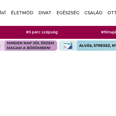
ÁVÍ
ÉLETMÓD
DIVAT
EGÉSZSÉG
CSALÁD
OT
#5 perc szépség
#filmaj