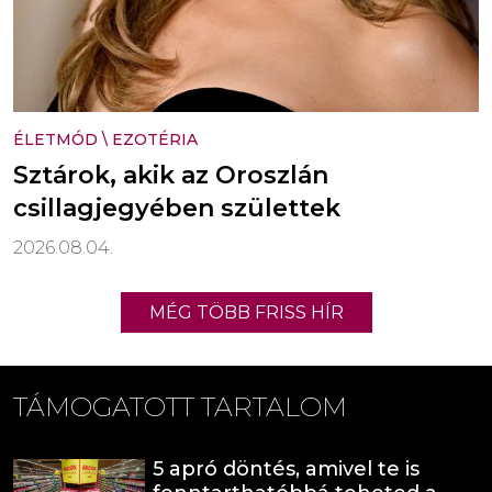
ÉLETMÓD
\
EZOTÉRIA
Sztárok, akik az Oroszlán
csillagjegyében születtek
2026.08.04.
MÉG TÖBB FRISS HÍR
TÁMOGATOTT TARTALOM
5 apró döntés, amivel te is