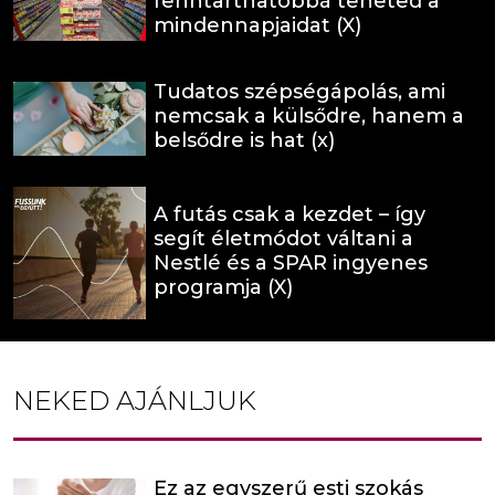
fenntarthatóbbá teheted a
mindennapjaidat (X)
Tudatos szépségápolás, ami
nemcsak a külsődre, hanem a
belsődre is hat (x)
A futás csak a kezdet – így
segít életmódot váltani a
Nestlé és a SPAR ingyenes
programja (X)
NEKED AJÁNLJUK
Ez az egyszerű esti szokás