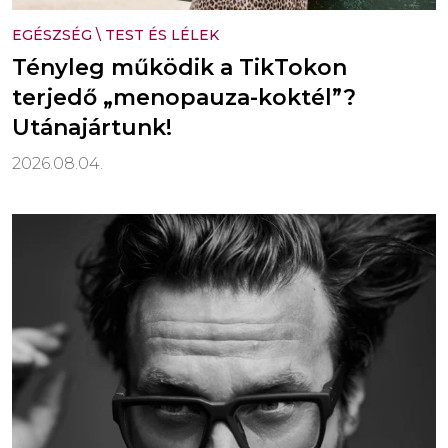
EGÉSZSÉG
\
TEST ÉS LÉLEK
Tényleg működik a TikTokon
terjedő „menopauza-koktél”?
Utánajártunk!
2026.08.04.