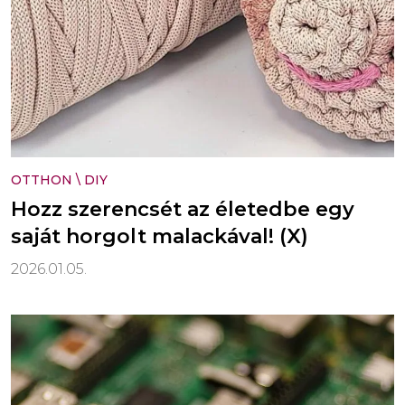
OTTHON
\
DIY
Hozz szerencsét az életedbe egy
saját horgolt malackával! (X)
2026.01.05.