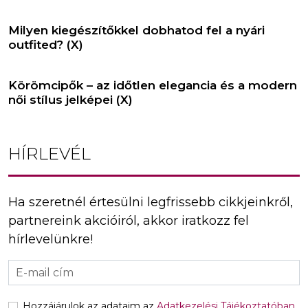
Milyen kiegészítőkkel dobhatod fel a nyári
outfited? (X)
Körömcipők – az időtlen elegancia és a modern
női stílus jelképei (X)
HÍRLEVÉL
Ha szeretnél értesülni legfrissebb cikkjeinkről,
partnereink akcióiról, akkor iratkozz fel
hírlevelünkre!
Hozzájárulok az adataim az
Adatkezelési Tájékoztatóban