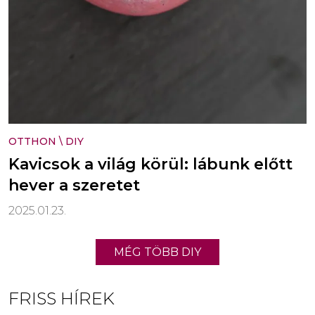
OTTHON
\
DIY
Kavicsok a világ körül: lábunk előtt
hever a szeretet
2025.01.23.
MÉG TÖBB DIY
FRISS HÍREK