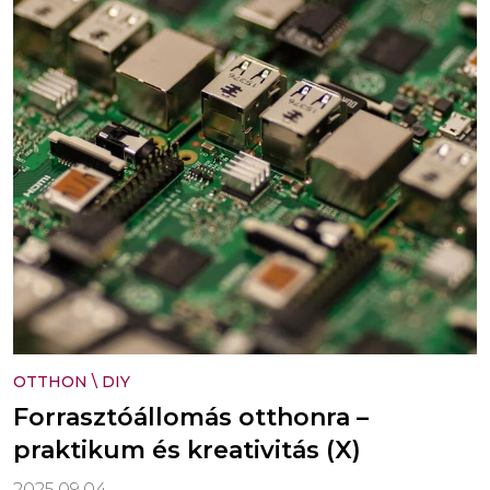
OTTHON
\
DIY
Forrasztóállomás otthonra –
praktikum és kreativitás (X)
2025.09.04.