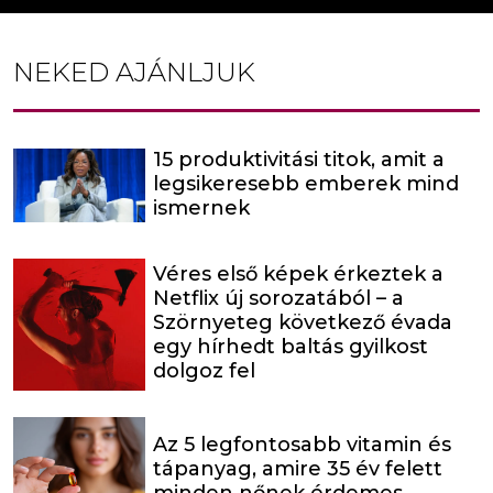
NEKED AJÁNLJUK
15 produktivitási titok, amit a
legsikeresebb emberek mind
ismernek
Véres első képek érkeztek a
Netflix új sorozatából – a
Szörnyeteg következő évada
egy hírhedt baltás gyilkost
dolgoz fel
Az 5 legfontosabb vitamin és
tápanyag, amire 35 év felett
minden nőnek érdemes