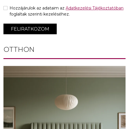
Hozzájárulok az adataim az
Adatkezelési Tájékoztatóban
foglaltak szerinti kezeléséhez.
FELIRATKOZOM
OTTHON