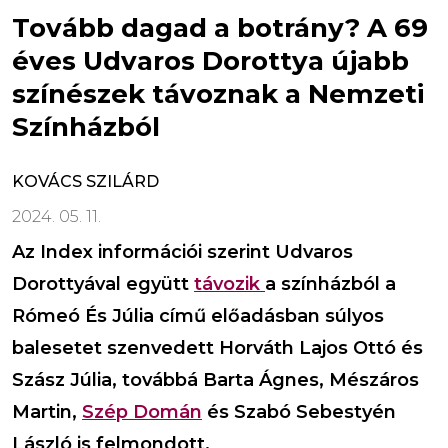
Tovább dagad a botrány? A 69
éves Udvaros Dorottya újabb
színészek távoznak a Nemzeti
Színházból
KOVÁCS SZILÁRD
2024. 05. 11.
Az Index információi szerint Udvaros
Dorottyával együtt
távozik
a színházból a
Rómeó És Júlia című előadásban súlyos
balesetet szenvedett Horváth Lajos Ottó és
Szász Júlia, továbbá Barta Ágnes, Mészáros
Martin,
Szép Domán
és Szabó Sebestyén
László is felmondott.