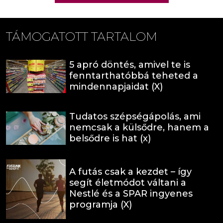
TÁMOGATOTT TARTALOM
5 apró döntés, amivel te is
fenntarthatóbbá teheted a
mindennapjaidat (X)
Tudatos szépségápolás, ami
nemcsak a külsődre, hanem a
belsődre is hat (x)
A futás csak a kezdet – így
segít életmódot váltani a
Nestlé és a SPAR ingyenes
programja (X)