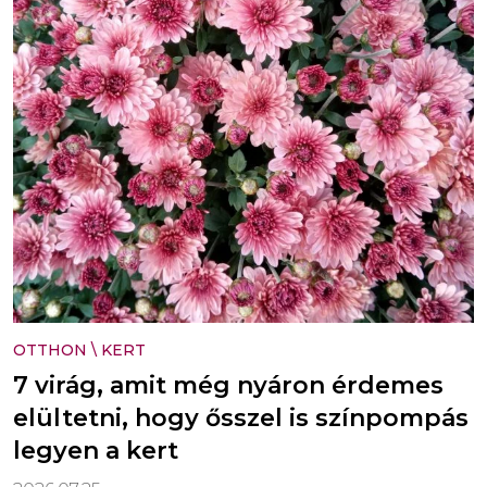
OTTHON
\
KERT
7 virág, amit még nyáron érdemes
elültetni, hogy ősszel is színpompás
legyen a kert