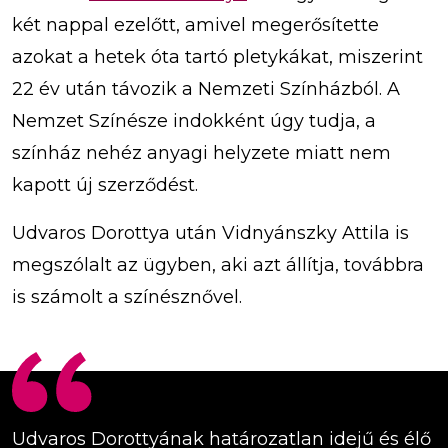
két nappal ezelőtt, amivel megerősítette
azokat a hetek óta tartó pletykákat, miszerint
22 év után távozik a Nemzeti Színházból. A
Nemzet Színésze indokként úgy tudja, a
színház nehéz anyagi helyzete miatt nem
kapott új szerződést.
Udvaros Dorottya után Vidnyánszky Attila is
megszólalt az ügyben, aki azt állítja, továbbra
is számolt a színésznővel.
Udvaros Dorottyának határozatlan idejű és élő