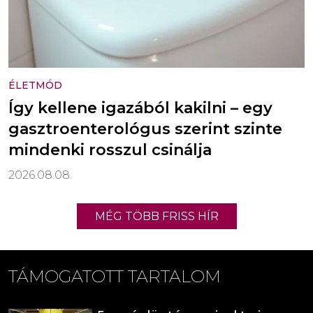
ÉLETMÓD
Így kellene igazából kakilni – egy
gasztroenterológus szerint szinte
mindenki rosszul csinálja
2026.08.08.
MÉG TÖBB FRISS HÍR
TÁMOGATOTT TARTALOM