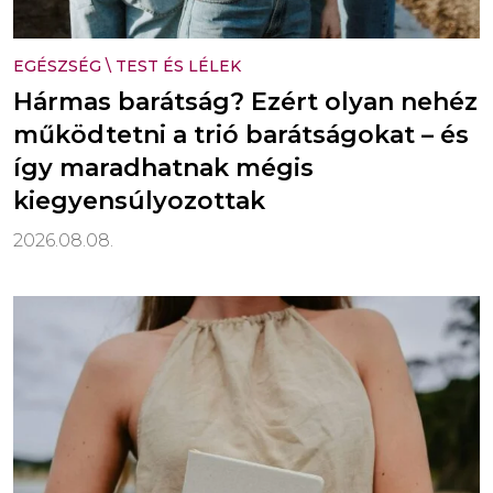
EGÉSZSÉG
\
TEST ÉS LÉLEK
Hármas barátság? Ezért olyan nehéz
működtetni a trió barátságokat – és
így maradhatnak mégis
kiegyensúlyozottak
2026.08.08.