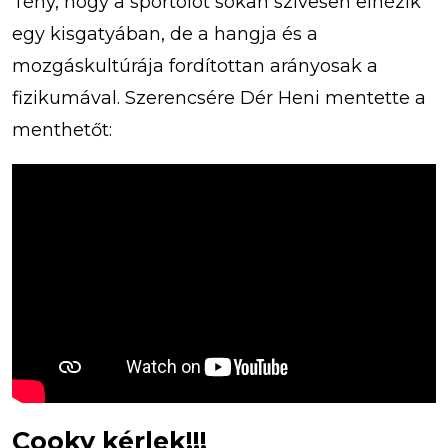
Tény, hogy a sportolót sokan szívesen elnézik
egy kisgatyában, de a hangja és a
mozgáskultúrája fordítottan arányosak a
fizikumával. Szerencsére Dér Heni mentette a
menthetőt:
Cooky kérlek!!!