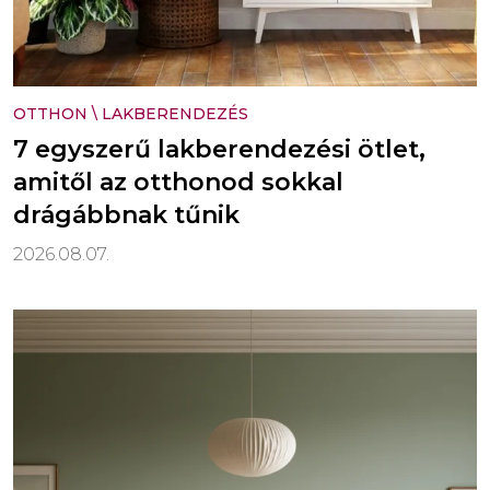
OTTHON
\
LAKBERENDEZÉS
7 egyszerű lakberendezési ötlet,
amitől az otthonod sokkal
drágábbnak tűnik
2026.08.07.