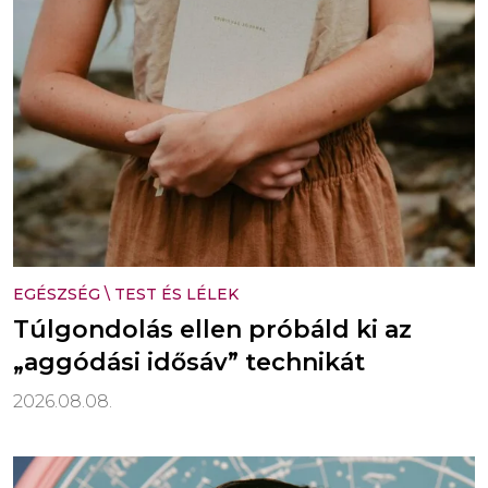
EGÉSZSÉG
\
TEST ÉS LÉLEK
Túlgondolás ellen próbáld ki az
„aggódási idősáv” technikát
2026.08.08.