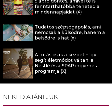
5 apró döntés, amivel te is
fenntarthatóbbá teheted a
mindennapjaidat (X)
Tudatos szépségápolás, ami
nemcsak a külsődre, hanem a
belsődre is hat (x)
A futás csak a kezdet – így
segít életmódot váltani a
Nestlé és a SPAR ingyenes
programja (X)
NEKED AJÁNLJUK