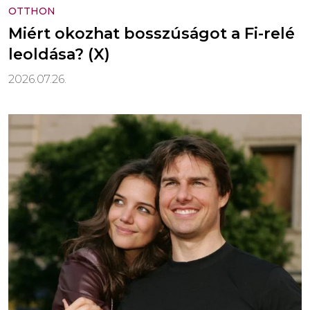
OTTHON
Miért okozhat bosszúságot a Fi-relé
leoldása? (X)
2026.07.26.