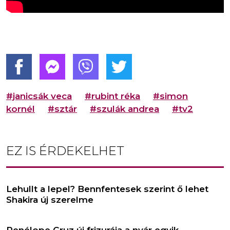
#janicsák veca
#rubint réka
#simon
kornél
#sztár
#szulák andrea
#tv2
EZ IS ÉRDEKELHET
Lehullt a lepel? Bennfentesek szerint ő lehet
Shakira új szerelme
Penélope Cruz új frizurája a nyár egyik