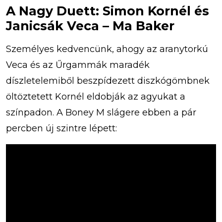
A Nagy Duett: Simon Kornél és
Janicsák Veca – Ma Baker
Személyes kedvencünk, ahogy az aranytorkú
Veca és az Űrgammák maradék
díszletelemiből beszpídezett diszkógömbnek
öltöztetett Kornél eldobják az agyukat a
színpadon. A Boney M slágere ebben a pár
percben új szintre lépett: