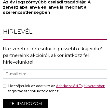
Az év legszörnyűbb családi tragédiája: A
zenész apa, anya és lánya is meghalt a
szerencsétlenségben
HÍRLEVÉL
Ha szeretnél értesülni legfrissebb cikkjeinkről,
partnereink akcióiról, akkor iratkozz fel
hírlevelünkre!
Hozzájárulok az adataim az
Adatkezelési Tájékoztatóban
foglaltak szerinti kezeléséhez.
FELIRATKOZOM