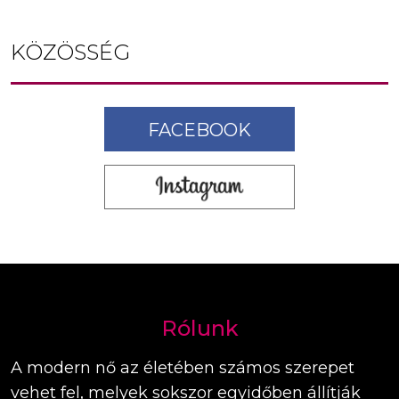
KÖZÖSSÉG
FACEBOOK
Rólunk
A modern nő az életében számos szerepet
vehet fel, melyek sokszor egyidőben állítják