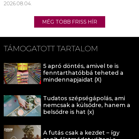
2026.08.04.
MÉG TÖBB FRISS HÍR
TÁMOGATOTT TARTALOM
5 apró döntés, amivel te is
fenntarthatóbbá teheted a
mindennapjaidat (X)
Tudatos szépségápolás, ami
nemcsak a külsődre, hanem a
belsődre is hat (x)
A futás csak a kezdet – így