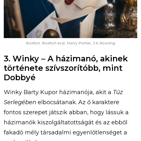
Roxfort, Roxfort-kvíz, Harry Potter, J.K.Rowling
3. Winky – A házimanó, akinek
története szívszorítóbb, mint
Dobbyé
Winky Barty Kupor házimanója, akit a
Tűz
Serlegében
elbocsátanak. Az ő karaktere
fontos szerepet játszik abban, hogy lássuk a
házimanók kiszolgáltatottságát és az ebből
fakadó mély társadalmi egyenlőtlenséget a