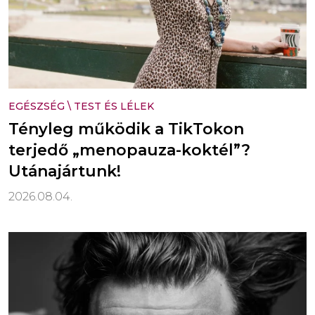
EGÉSZSÉG
\
TEST ÉS LÉLEK
Tényleg működik a TikTokon
terjedő „menopauza-koktél”?
Utánajártunk!
2026.08.04.