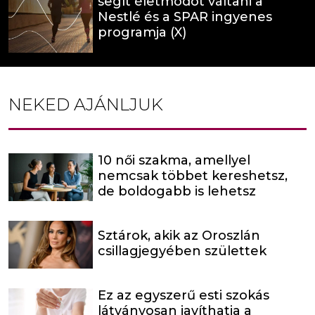
segít életmódot váltani a
Nestlé és a SPAR ingyenes
programja (X)
NEKED AJÁNLJUK
10 női szakma, amellyel
nemcsak többet kereshetsz,
de boldogabb is lehetsz
Sztárok, akik az Oroszlán
csillagjegyében születtek
Ez az egyszerű esti szokás
látványosan javíthatja a