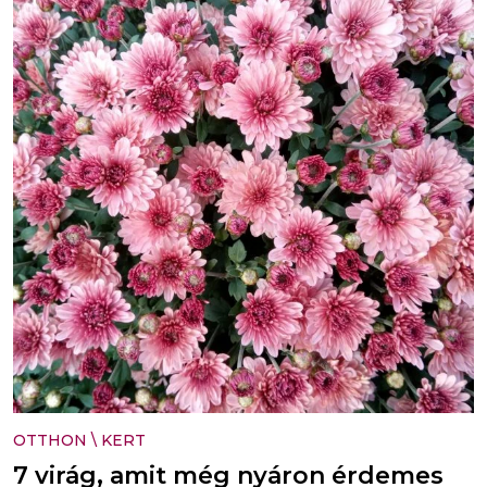
OTTHON
\
KERT
7 virág, amit még nyáron érdemes