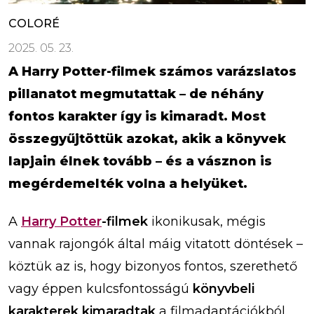
COLORÉ
2025. 05. 23.
A Harry Potter-filmek számos varázslatos
pillanatot megmutattak – de néhány
fontos karakter így is kimaradt. Most
összegyűjtöttük azokat, akik a könyvek
lapjain élnek tovább – és a vásznon is
megérdemelték volna a helyüket.
A
Harry Potter
-filmek
ikonikusak, mégis
vannak rajongók által máig vitatott döntések –
köztük az is, hogy bizonyos fontos, szerethető
vagy éppen kulcsfontosságú
könyvbeli
karakterek kimaradtak
a filmadaptációkból.