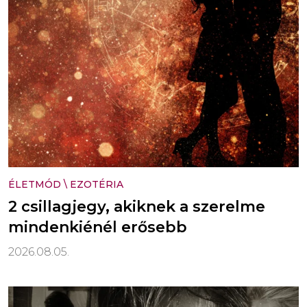
ÉLETMÓD
\
EZOTÉRIA
2 csillagjegy, akiknek a szerelme
mindenkiénél erősebb
2026.08.05.