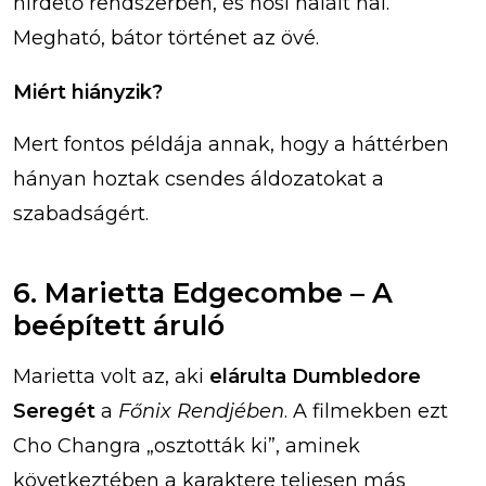
hirdető rendszerben, és hősi halált hal.
Megható, bátor történet az övé.
Miért hiányzik?
Mert fontos példája annak, hogy a háttérben
hányan hoztak csendes áldozatokat a
szabadságért.
6. Marietta Edgecombe – A
beépített áruló
Marietta volt az, aki
elárulta Dumbledore
Seregét
a
Főnix Rendjében
. A filmekben ezt
Cho Changra „osztották ki”, aminek
következtében a karaktere teljesen más