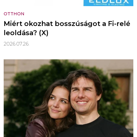
OTTHON
Miért okozhat bosszúságot a Fi-relé
leoldása? (X)
2026.07.26.