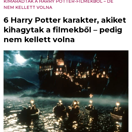
KIMARADTAK A HARRY POTTER-FILMEKBŐL – DE
NEM KELLETT VOLNA
6 Harry Potter karakter, akiket
kihagytak a filmekből – pedig
nem kellett volna