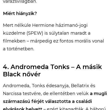
varázsvilágban.
Miért hiányzik?
Mert nélküle Hermione házimanó-jogi
küzdelme (SPEW) is súlytalan maradt a
filmekben – márpedig ez fontos morális vonal
a történetben.
4. Andromeda Tonks – A másik
Black nővér
Andromeda, Tonks édesanyja, Bellatrix és
Narcissa testvére, de ellentétben velük
a mugli
származású férjét választotta a családi
elvárások helyett
– ezért kitagadták. A háború