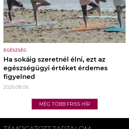
EGÉSZSÉG
Ha sokáig szeretnél élni, ezt az
egészségügyi értéket érdemes
figyelned
2026.08.06.
MÉG TÖBB FRISS HÍR
TÁMOGATOTT TARTALOM