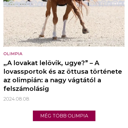
OLIMPIA
,,A lovakat lelövik, ugye?” – A
lovassportok és az öttusa története
az olimpián: a nagy vágtától a
felszámolásig
2024.08.08.
MÉG TÖBB OLIMPIA