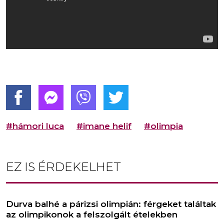
#hámori luca
#imane helif
#olimpia
EZ IS ÉRDEKELHET
Durva balhé a párizsi olimpián: férgeket találtak
az olimpikonok a felszolgált ételekben