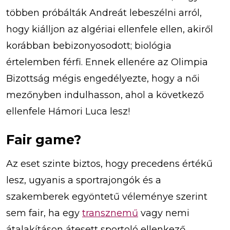
többen próbálták Andreát lebeszélni arról,
hogy kiálljon az algériai ellenfele ellen, akiről
korábban bebizonyosodott; biológia
értelemben férfi. Ennek ellenére az Olimpia
Bizottság mégis engedélyezte, hogy a női
mezőnyben indulhasson, ahol a következő
ellenfele Hámori Luca lesz!
Fair game?
Az eset szinte biztos, hogy precedens értékű
lesz, ugyanis a sportrajongók és a
szakemberek egyöntetű véleménye szerint
sem fair, ha egy
transznemű
vagy nemi
átalakításon átesett sportoló ellenkező