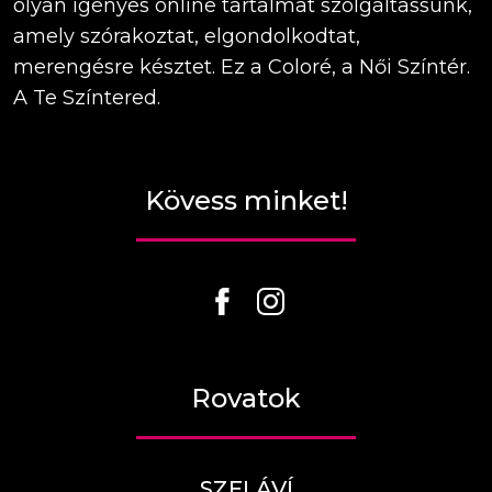
olyan igényes online tartalmat szolgáltassunk,
amely szórakoztat, elgondolkodtat,
merengésre késztet. Ez a Coloré, a Női Színtér.
A Te Színtered.
Kövess minket!
Rovatok
SZELÁVÍ