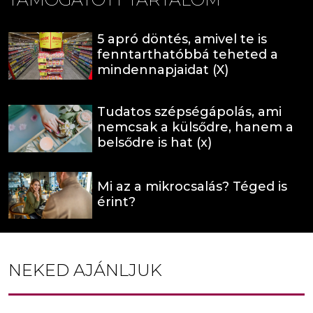
5 apró döntés, amivel te is
fenntarthatóbbá teheted a
mindennapjaidat (X)
Tudatos szépségápolás, ami
nemcsak a külsődre, hanem a
belsődre is hat (x)
Mi az a mikrocsalás? Téged is
érint?
NEKED AJÁNLJUK