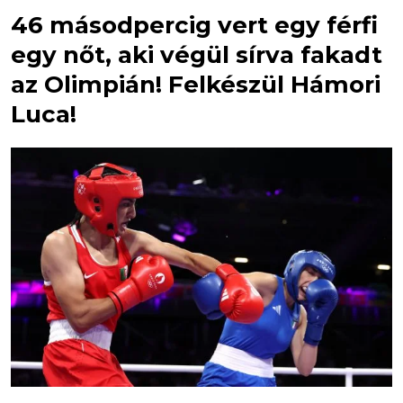
46 másodpercig vert egy férfi
egy nőt, aki végül sírva fakadt
az Olimpián! Felkészül Hámori
Luca!