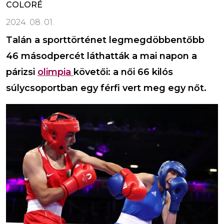
COLORÉ
2024. 08. 01.
Talán a sporttörténet legmegdöbbentőbb
46 másodpercét láthatták a mai napon a
párizsi
olimpia
követői: a női 66 kilós
súlycsoportban egy férfi vert meg egy nőt.