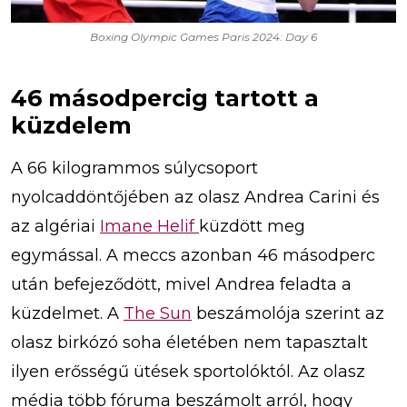
Boxing Olympic Games Paris 2024: Day 6
46 másodpercig tartott a
küzdelem
A 66 kilogrammos súlycsoport
nyolcaddöntőjében az olasz Andrea Carini és
az algériai
Imane Helif
küzdött meg
egymással. A meccs azonban 46 másodperc
után befejeződött, mivel Andrea feladta a
küzdelmet. A
The Sun
beszámolója szerint az
olasz birkózó soha életében nem tapasztalt
ilyen erősségű ütések sportolóktól. Az olasz
média több fóruma beszámolt arról, hogy