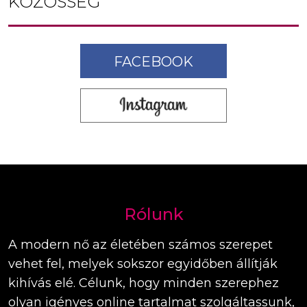
KÖZÖSSÉG
FACEBOOK
Rólunk
A modern nő az életében számos szerepet
vehet fel, melyek sokszor egyidőben állítják
kihívás elé. Célunk, hogy minden szerephez
olyan igényes online tartalmat szolgáltassunk,