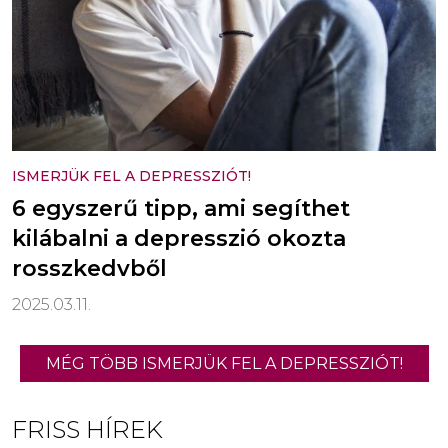
ISMERJÜK FEL A DEPRESSZIÓT!
6 egyszerű tipp, ami segíthet
kilábalni a depresszió okozta
rosszkedvből
2025.03.11.
MÉG TÖBB ISMERJÜK FEL A DEPRESSZIÓT!
FRISS HÍREK