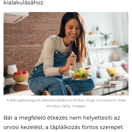
kialakulásához.
A lelki egészségünk szempontjából is fontos, hogy mit eszünk / Kép
forrása: Getty Images
Bár a megfelelő étkezés nem helyettesíti az
orvosi kezelést, a táplálkozás fontos szerepet