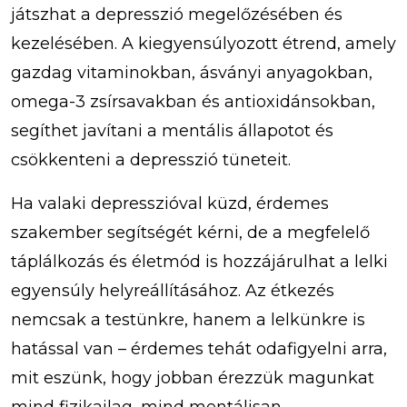
játszhat a depresszió megelőzésében és
kezelésében. A kiegyensúlyozott étrend, amely
gazdag vitaminokban, ásványi anyagokban,
omega-3 zsírsavakban és antioxidánsokban,
segíthet javítani a mentális állapotot és
csökkenteni a depresszió tüneteit.
Ha valaki depresszióval küzd, érdemes
szakember segítségét kérni, de a megfelelő
táplálkozás és életmód is hozzájárulhat a lelki
egyensúly helyreállításához. Az étkezés
nemcsak a testünkre, hanem a lelkünkre is
hatással van – érdemes tehát odafigyelni arra,
mit eszünk, hogy jobban érezzük magunkat
mind fizikailag, mind mentálisan.