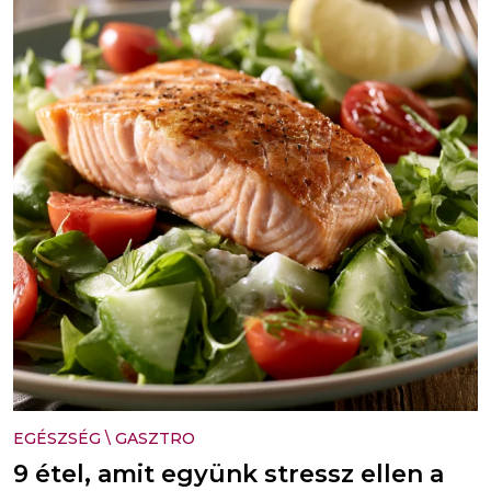
EGÉSZSÉG
\
GASZTRO
9 étel, amit együnk stressz ellen a