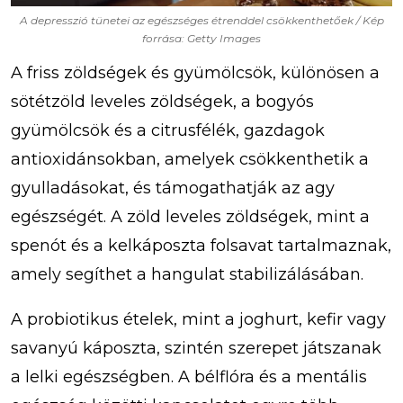
A depresszió tünetei az egészséges étrenddel csökkenthetőek / Kép
forrása: Getty Images
A friss zöldségek és gyümölcsök, különösen a
sötétzöld leveles zöldségek, a bogyós
gyümölcsök és a citrusfélék, gazdagok
antioxidánsokban, amelyek csökkenthetik a
gyulladásokat, és támogathatják az agy
egészségét. A zöld leveles zöldségek, mint a
spenót és a kelkáposzta folsavat tartalmaznak,
amely segíthet a hangulat stabilizálásában.
A probiotikus ételek, mint a joghurt, kefir vagy
savanyú káposzta, szintén szerepet játszanak
a lelki egészségben. A bélflóra és a mentális