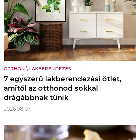
OTTHON
\
LAKBERENDEZÉS
7 egyszerű lakberendezési ötlet,
amitől az otthonod sokkal
drágábbnak tűnik
2026.08.07.