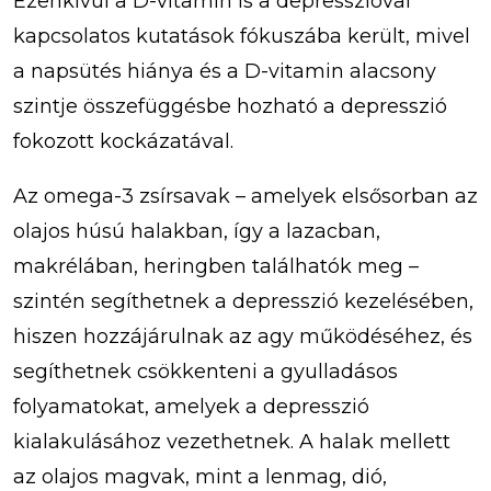
Ezenkívül a D-vitamin is a depresszióval
kapcsolatos kutatások fókuszába került, mivel
a napsütés hiánya és a D-vitamin alacsony
szintje összefüggésbe hozható a depresszió
fokozott kockázatával.
Az omega-3 zsírsavak – amelyek elsősorban az
olajos húsú halakban, így a lazacban,
makrélában, heringben találhatók meg –
szintén segíthetnek a depresszió kezelésében,
hiszen hozzájárulnak az agy működéséhez, és
segíthetnek csökkenteni a gyulladásos
folyamatokat, amelyek a depresszió
kialakulásához vezethetnek. A halak mellett
az olajos magvak, mint a lenmag, dió,