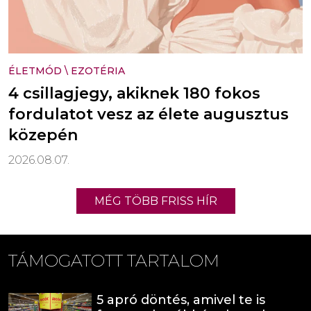
ÉLETMÓD
\
EZOTÉRIA
4 csillagjegy, akiknek 180 fokos
fordulatot vesz az élete augusztus
közepén
2026.08.07.
MÉG TÖBB FRISS HÍR
TÁMOGATOTT TARTALOM
5 apró döntés, amivel te is