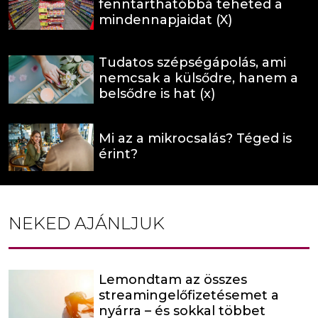
fenntarthatóbbá teheted a
mindennapjaidat (X)
Tudatos szépségápolás, ami
nemcsak a külsődre, hanem a
belsődre is hat (x)
Mi az a mikrocsalás? Téged is
érint?
NEKED AJÁNLJUK
Lemondtam az összes
streamingelőfizetésemet a
nyárra – és sokkal többet