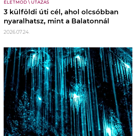
ÉLETMÓD
\
UTAZÁS
3 külföldi úti cél, ahol olcsóbban
nyaralhatsz, mint a Balatonnál
2026.07.24.