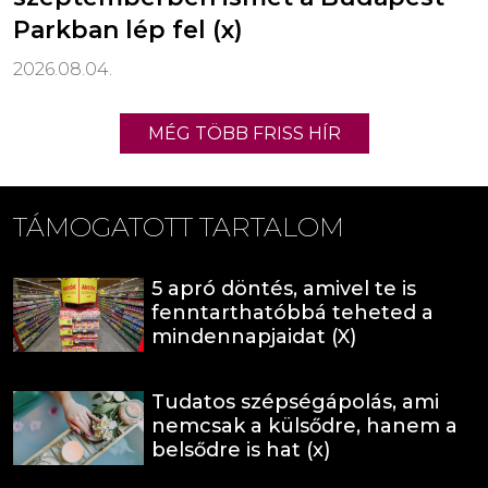
Parkban lép fel (x)
2026.08.04.
MÉG TÖBB FRISS HÍR
TÁMOGATOTT TARTALOM
5 apró döntés, amivel te is
fenntarthatóbbá teheted a
mindennapjaidat (X)
Tudatos szépségápolás, ami
nemcsak a külsődre, hanem a
belsődre is hat (x)