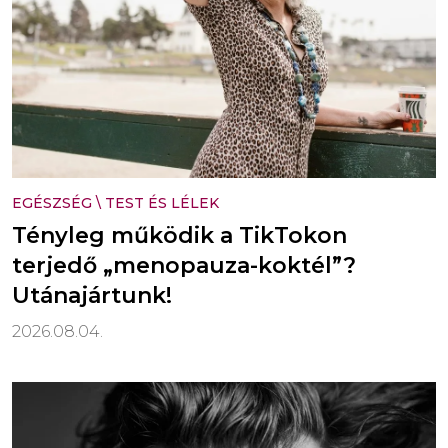
EGÉSZSÉG
\
TEST ÉS LÉLEK
Tényleg működik a TikTokon
terjedő „menopauza-koktél”?
Utánajártunk!
2026.08.04.