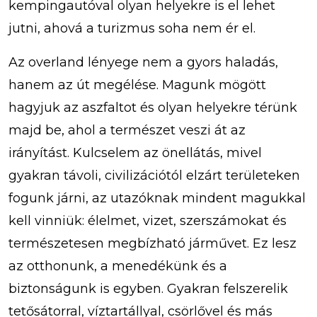
kempingautóval olyan helyekre is el lehet
jutni, ahová a turizmus soha nem ér el.
Az overland lényege nem a gyors haladás,
hanem az út megélése. Magunk mögött
hagyjuk az aszfaltot és olyan helyekre térünk
majd be, ahol a természet veszi át az
irányítást. Kulcselem az önellátás, mivel
gyakran távoli, civilizációtól elzárt területeken
fogunk járni, az utazóknak mindent magukkal
kell vinniük: élelmet, vizet, szerszámokat és
természetesen megbízható járművet. Ez lesz
az otthonunk, a menedékünk és a
biztonságunk is egyben. Gyakran felszerelik
tetősátorral, víztartállyal, csörlővel és más