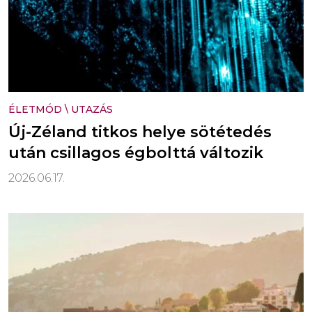
ÉLETMÓD
\
UTAZÁS
Új-Zéland titkos helye sötétedés
után csillagos égbolttá változik
2026.06.17.