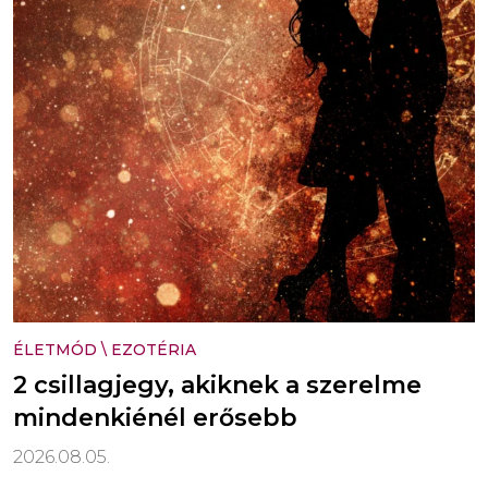
ÉLETMÓD
\
EZOTÉRIA
2 csillagjegy, akiknek a szerelme
mindenkiénél erősebb
2026.08.05.