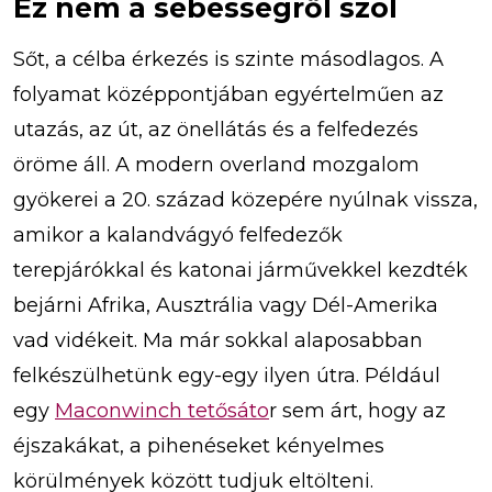
Ez nem a sebességről szól
Sőt, a célba érkezés is szinte másodlagos. A
folyamat középpontjában egyértelműen az
utazás, az út, az önellátás és a felfedezés
öröme áll. A modern overland mozgalom
gyökerei a 20. század közepére nyúlnak vissza,
amikor a kalandvágyó felfedezők
terepjárókkal és katonai járművekkel kezdték
bejárni Afrika, Ausztrália vagy Dél-Amerika
vad vidékeit. Ma már sokkal alaposabban
felkészülhetünk egy-egy ilyen útra. Például
egy
Maconwinch tetősáto
r sem árt, hogy az
éjszakákat, a pihenéseket kényelmes
körülmények között tudjuk eltölteni.