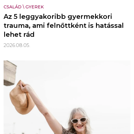
CSALÁD
\
GYEREK
Az 5 leggyakoribb gyermekkori
trauma, ami felnőttként is hatással
lehet rád
2026.08.05.