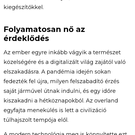
kiegészítőkkel.
Folyamatosan nő az
érdeklődés
Az ember egyre inkább vágyik a természet
közelségére és a digitalizált világ zajától való
elszakadásra. A pandémia idején sokan
fedezték fel újra, milyen felszabadító érzés
saját járművel útnak indulni, és egy időre
kiszakadni a hétköznapokból. Az overland
egyfajta menekülés is lett a civilizáció
túlhajszolt tempója elől.
A modern technológia meg is könnyítette ezt