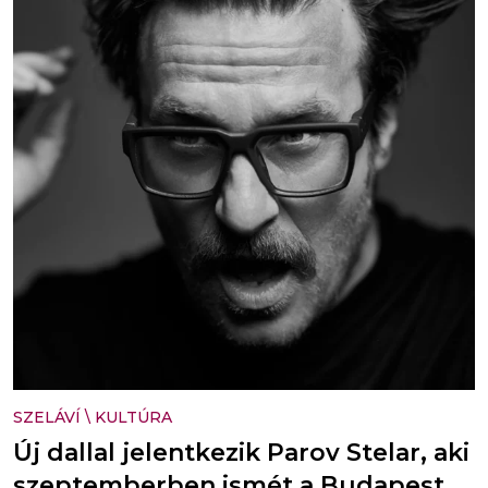
SZELÁVÍ
\
KULTÚRA
Új dallal jelentkezik Parov Stelar, aki
szeptemberben ismét a Budapest