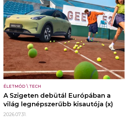
ÉLETMÓD
\
TECH
A Szigeten debütál Európában a
világ legnépszerűbb kisautója (x)
2026.07.31.