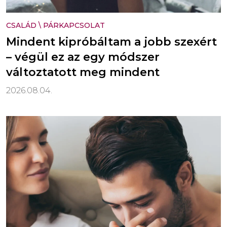
CSALÁD
\
PÁRKAPCSOLAT
Mindent kipróbáltam a jobb szexért
– végül ez az egy módszer
változtatott meg mindent
2026.08.04.