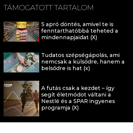
TÁMOGATOTT TARTALOM
5 apró döntés, amivel te is
fenntarthatóbbá teheted a
mindennapjaidat (X)
Tudatos szépségápolás, ami
nemcsak a külsődre, hanem a
belsődre is hat (x)
A futás csak a kezdet – így
segít életmódot váltani a
Nestlé és a SPAR ingyenes
programja (X)