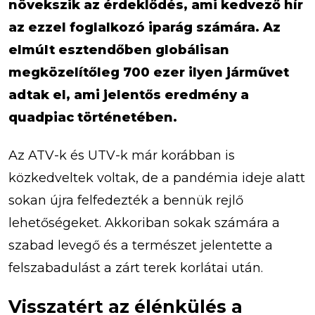
növekszik az érdeklődés, ami kedvező hír
az ezzel foglalkozó iparág számára. Az
elmúlt esztendőben globálisan
megközelítőleg 700 ezer ilyen járművet
adtak el, ami jelentős eredmény a
quadpiac történetében.
Az ATV-k és UTV-k már korábban is
közkedveltek voltak, de a pandémia ideje alatt
sokan újra felfedezték a bennük rejlő
lehetőségeket. Akkoriban sokak számára a
szabad levegő és a természet jelentette a
felszabadulást a zárt terek korlátai után.
Visszatért az élénkülés a