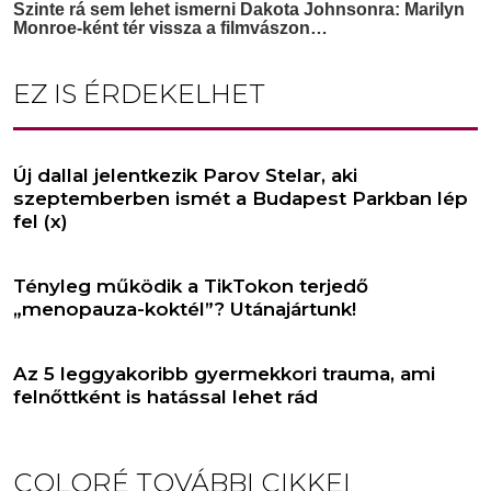
EZ IS ÉRDEKELHET
Új dallal jelentkezik Parov Stelar, aki
szeptemberben ismét a Budapest Parkban lép
fel (x)
Tényleg működik a TikTokon terjedő
„menopauza-koktél”? Utánajártunk!
Az 5 leggyakoribb gyermekkori trauma, ami
felnőttként is hatással lehet rád
COLORÉ
TOVÁBBI CIKKEI