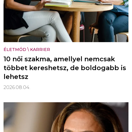
ÉLETMÓD
\
KARRIER
10 női szakma, amellyel nemcsak
többet kereshetsz, de boldogabb is
lehetsz
2026.08.04.