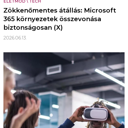
ÉLETMÓD
\
TECH
Zökkenőmentes átállás: Microsoft
365 környezetek összevonása
biztonságosan (X)
2026.06.13.