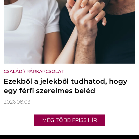
CSALÁD
\
PÁRKAPCSOLAT
Ezekből a jelekből tudhatod, hogy
egy férfi szerelmes beléd
2026.08.03.
MÉG TÖBB FRISS HÍR