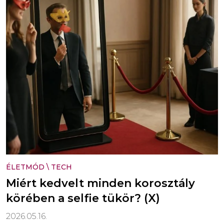
ÉLETMÓD
\
TECH
Miért kedvelt minden korosztály
körében a selfie tükör? (X)
2026.05.16.