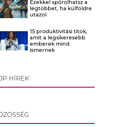
Ezekkel spórolhatsz a
legtöbbet, ha külföldre
utazol
15 produktivitási titok,
amit a legsikeresebb
emberek mind
ismernek
OP HÍREK
ÖZÖSSÉG