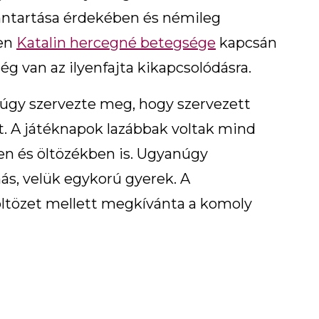
nntartása érdekében és némileg
yen
Katalin hercegné betegsége
kapcsán
g van az ilyenfajta kikapcsolódásra.
s úgy szervezte meg, hogy szervezett
. A játéknapok lazábbak voltak mind
n és öltözékben is. Ugyanúgy
ás, velük egykorú gyerek. A
ltözet mellett megkívánta a komoly