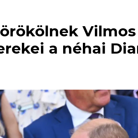
 örökölnek Vilmos
rekei a néhai Di