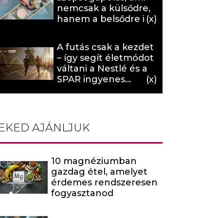
nemcsak a külsődre,
hanem a belsődre is
hat (x)
A futás csak a kezdet
– így segít életmódot
váltani a Nestlé és a
SPAR ingyenes
programja (X)
EKED AJÁNLJUK
10 magnéziumban
gazdag étel, amelyet
érdemes rendszeresen
fogyasztanod