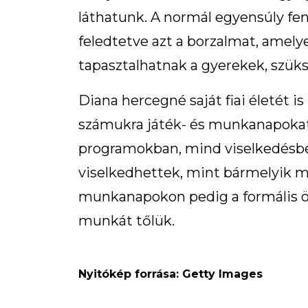
láthatunk. A normál egyensúly fe
feledtetve azt a borzalmat, amel
tapasztalhatnak a gyerekek, szüksé
Diana hercegné saját fiai életét i
számukra játék- és munkanapokat
programokban, mind viselkedésbe
viselkedhettek, mint bármelyik m
munkanapokon pedig a formális ö
munkát tőlük.
Nyitókép forrása: Getty Images