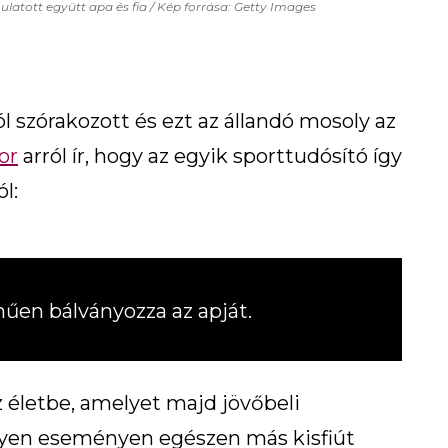
atott együtt apa és fia / Kép forrása: Getty Images
l szórakozott és ezt az állandó mosoly az
or
arról ír, hogy az egyik sporttudósító így
l:
műen bálványozza az apját.
z életbe, amelyet majd jövőbeli
gy ilyen eseményen egészen más kisfiút