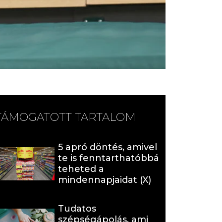
TÁMOGATOTT TARTALOM
5 apró döntés, amivel
te is fenntarthatóbbá
teheted a
mindennapjaidat (X)
Tudatos
szépségápolás, ami