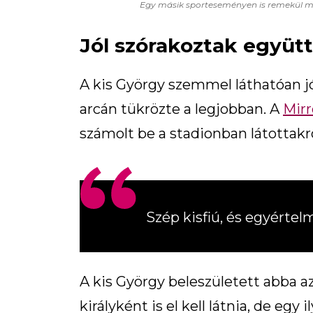
Egy másik sporteseményen is remekül mul
Jól szórakoztak együtt
A kis György szemmel láthatóan jó
arcán tükrözte a legjobban. A
Mirr
számolt be a stadionban látottakró
Szép kisfiú, és egyértel
A kis György beleszületett abba a
királyként is el kell látnia, de e