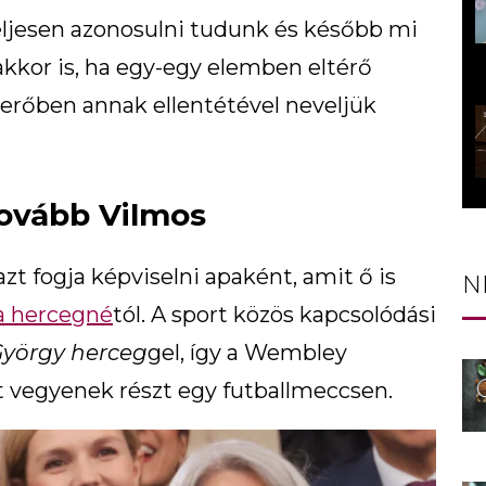
teljesen azonosulni tudunk és később mi
kkor is, ha egy-egy elemben eltérő
merőben annak ellentétével neveljük
tovább Vilmos
zt fogja képviselni apaként, amit ő is
N
a hercegné
tól. A sport közös kapcsolódási
yörgy herceg
gel, így a Wembley
t vegyenek részt egy futballmeccsen.