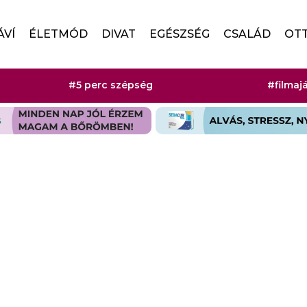
ÁVÍ
ÉLETMÓD
DIVAT
EGÉSZSÉG
CSALÁD
OT
#5 perc szépség
#filmaj