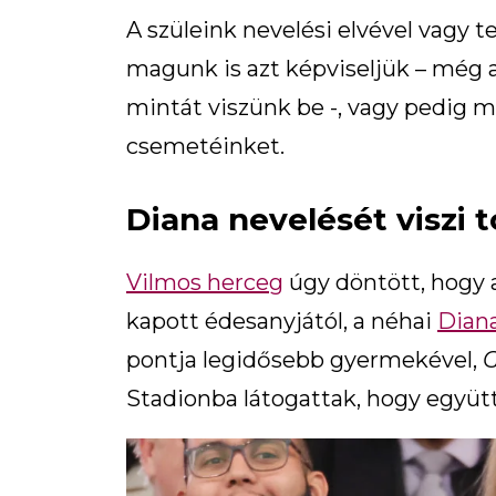
A szüleink nevelési elvével vagy 
magunk is azt képviseljük – még a
mintát viszünk be -, vagy pedig 
csemetéinket.
Diana nevelését viszi 
Vilmos herceg
úgy döntött, hogy a
kapott édesanyjától, a néhai
Dian
pontja legidősebb gyermekével,
G
Stadionba látogattak, hogy együt