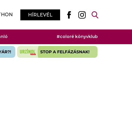
THON
HÍRLEVÉL
ánló
#coloré könyvklub