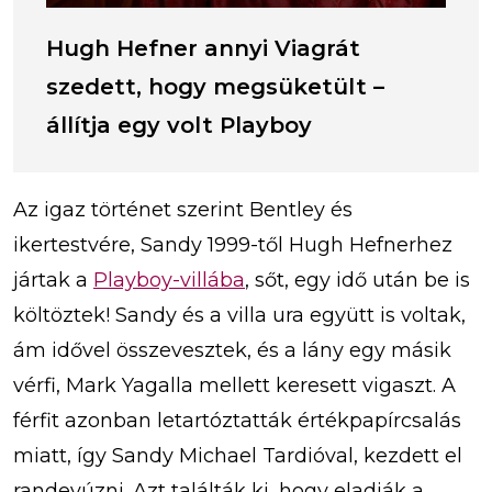
Hugh Hefner annyi Viagrát
szedett, hogy megsüketült –
állítja egy volt Playboy
Az igaz történet szerint Bentley és
ikertestvére, Sandy 1999-től Hugh Hefnerhez
jártak a
Playboy-villába
, sőt, egy idő után be is
költöztek! Sandy és a villa ura együtt is voltak,
ám idővel összevesztek, és a lány egy másik
vérfi, Mark Yagalla mellett keresett vigaszt. A
férfit azonban letartóztatták értékpapírcsalás
miatt, így Sandy Michael Tardióval, kezdett el
randevúzni. Azt találták ki, hogy eladják a