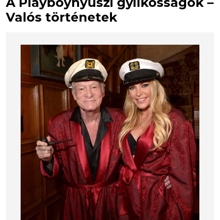
A Playboynyuszi gyilkosságok –
Valós történetek