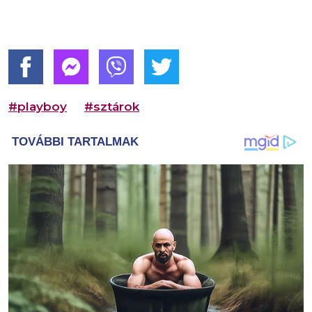
#playboy
#sztárok