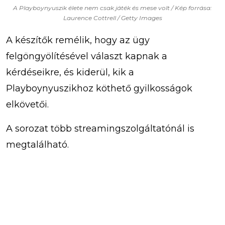
A Playboynyuszik élete nem csak játék és mese volt / Kép forrása:
Laurence Cottrell / Getty Images
A készítők remélik, hogy az ügy
felgöngyölítésével választ kapnak a
kérdéseikre, és kiderül, kik a
Playboynyuszikhoz köthető gyilkosságok
elkövetői.
A sorozat több streamingszolgáltatónál is
megtalálható.