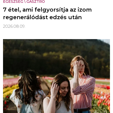
EGÉSZSÉG
\
GASZTRO
7 étel, ami felgyorsítja az izom
regenerálódást edzés után
2026.08.09.