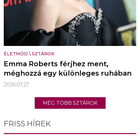
ÉLETMÓD
\
SZTÁROK
Emma Roberts férjhez ment,
méghozzá egy különleges ruhában
2026.07.27.
MÉG TÖBB SZTÁROK
FRISS HÍREK