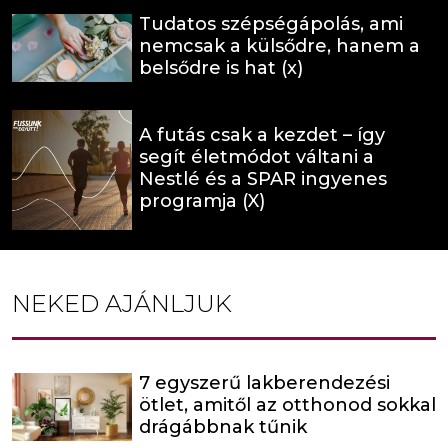
Tudatos szépségápolás, ami
nemcsak a külsődre, hanem a
belsődre is hat (x)
A futás csak a kezdet – így
segít életmódot váltani a
Nestlé és a SPAR ingyenes
programja (X)
NEKED AJÁNLJUK
7 egyszerű lakberendezési
ötlet, amitől az otthonod sokkal
drágábbnak tűnik