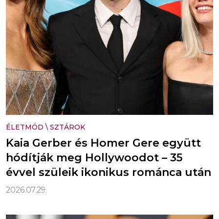
ÉLETMÓD
\
SZTÁROK
Kaia Gerber és Homer Gere együtt
hódítják meg Hollywoodot – 35
évvel szüleik ikonikus románca után
2026.07.29.