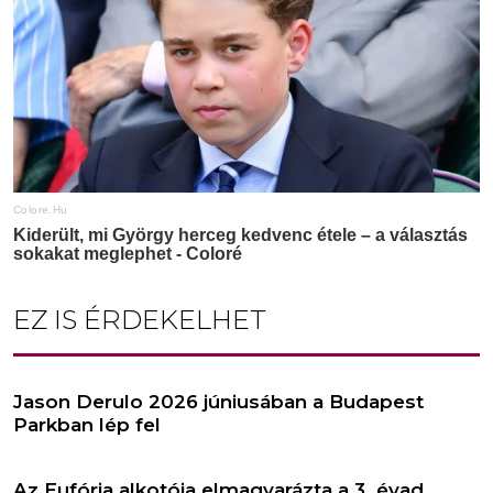
EZ IS ÉRDEKELHET
Jason Derulo 2026 júniusában a Budapest
Parkban lép fel
Az Eufória alkotója elmagyarázta a 3. évad