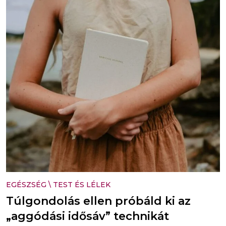
EGÉSZSÉG
\
TEST ÉS LÉLEK
Túlgondolás ellen próbáld ki az
„aggódási idősáv” technikát