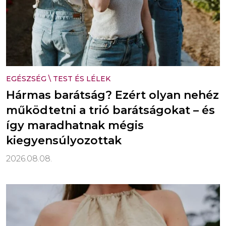
EGÉSZSÉG
\
TEST ÉS LÉLEK
Hármas barátság? Ezért olyan nehéz
működtetni a trió barátságokat – és
így maradhatnak mégis
kiegyensúlyozottak
2026.08.08.