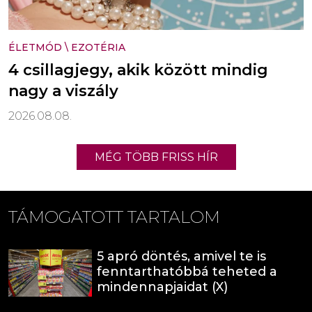
ÉLETMÓD
\
EZOTÉRIA
4 csillagjegy, akik között mindig
nagy a viszály
2026.08.08.
MÉG TÖBB FRISS HÍR
TÁMOGATOTT TARTALOM
5 apró döntés, amivel te is
fenntarthatóbbá teheted a
mindennapjaidat (X)