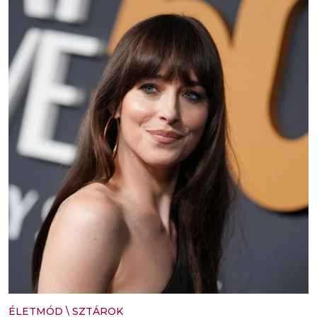
ÉLETMÓD
\
SZTÁROK