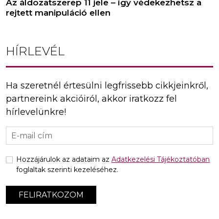
Az áldozatszerep 11 jele – így védekezhetsz a
rejtett manipuláció ellen
HÍRLEVÉL
Ha szeretnél értesülni legfrissebb cikkjeinkről,
partnereink akcióiról, akkor iratkozz fel
hírlevelünkre!
Hozzájárulok az adataim az
Adatkezelési Tájékoztatóban
foglaltak szerinti kezeléséhez.
FELIRATKOZOM