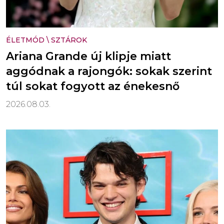
ÉLETMÓD
\
SZTÁROK
Ariana Grande új klipje miatt
aggódnak a rajongók: sokak szerint
túl sokat fogyott az énekesnő
2026.08.03.