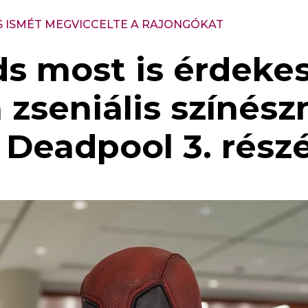
 ISMÉT MEGVICCELTE A RAJONGÓKAT
ds most is érdek
a zseniális színész
a Deadpool 3. rész