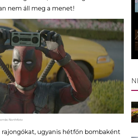
onban nem áll meg a menet!
N
orrás: Northfoto
 a rajongókat, ugyanis hétfőn bombaként