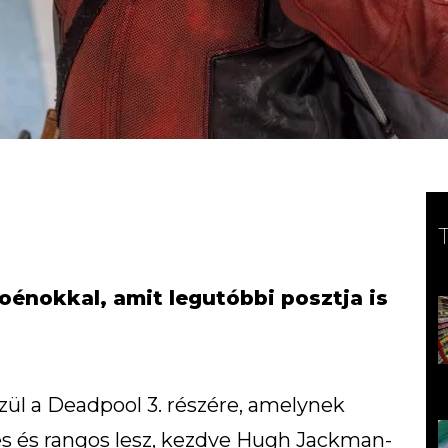
oénokkal, amit legutóbbi posztja is
ül a Deadpool 3. részére, amelynek
es és rangos lesz, kezdve Hugh Jackman-