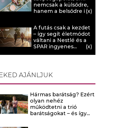
nemcsak a külsődre,
hanem a belsődre is
hat (x)
A futás csak a kezdet
– így segít életmódot
váltani a Nestlé és a
SPAR ingyenes
programja (X)
EKED AJÁNLJUK
Hármas barátság? Ezért
olyan nehéz
működtetni a trió
barátságokat – és így
maradhatnak mégis
kiegyensúlyozottak