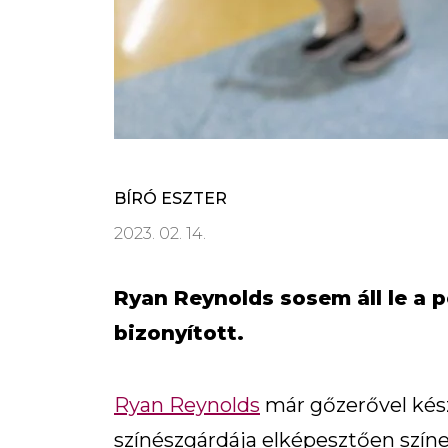
BÍRÓ ESZTER
2023. 02. 14.
Ryan Reynolds sosem áll le a p
bizonyított.
Ryan Reynolds
már gőzerővel kész
színészgárdája elképesztően szín