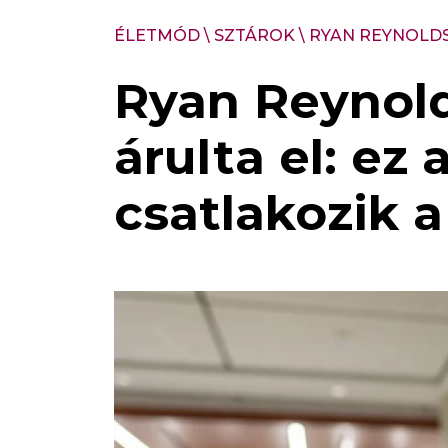
ÉLETMÓD
\
SZTÁROK
\
RYAN REYNOLDS
Ryan Reynol
árulta el: ez 
csatlakozik 