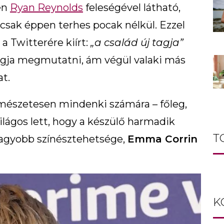
yen
Ryan Reynolds
feleségével látható,
csak éppen terhes pocak nélkül. Ezzel
 a Twitterére kiírt:
„a család új tagja”
ogja megmutatni, ám végül valaki más
at.
rmészetesen mindenki számára – főleg,
világos lett, hogy a készülő harmadik
T
nagyobb színésztehetsége,
Emma Corrin
K