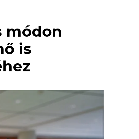
es módon
nő is
éhez