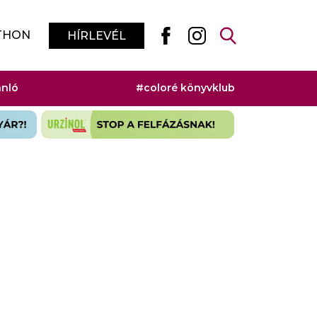
THON
HÍRLEVÉL
ánló
#coloré könyvklub