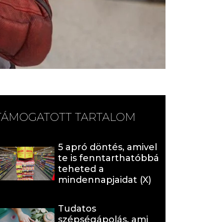
TÁMOGATOTT TARTALOM
5 apró döntés, amivel
te is fenntarthatóbbá
teheted a
mindennapjaidat (X)
Tudatos
szépségápolás, ami