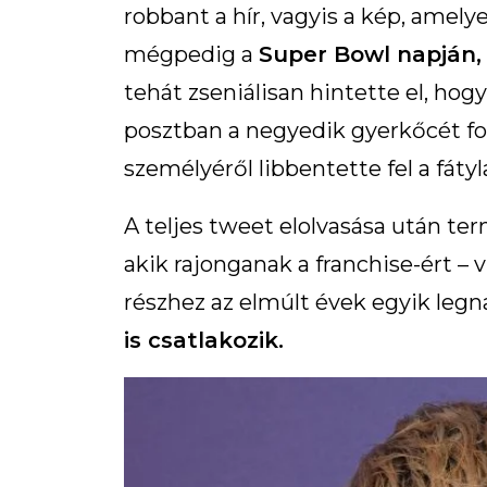
robbant a hír, vagyis a kép, amel
mégpedig a
Super Bowl napján,
tehát zseniálisan hintette el, hogy
posztban a negyedik gyerkőcét f
személyéről libbentette fel a fátyl
A teljes tweet elolvasása után te
akik rajonganak a franchise-ért – 
részhez az elmúlt évek egyik leg
is csatlakozik.