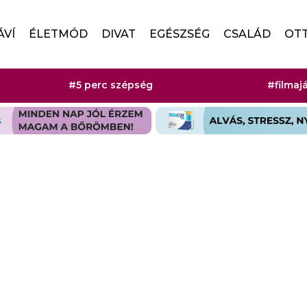
ÁVÍ
ÉLETMÓD
DIVAT
EGÉSZSÉG
CSALÁD
OT
#5 perc szépség
#filmaj