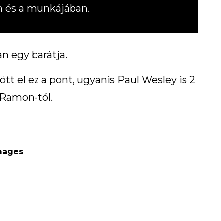
an és a munkájában.
n egy barátja.
t el ez a pont, ugyanis Paul Wesley is 2
e Ramon-tól.
Images