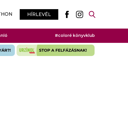
THON
HÍRLEVÉL
ánló
#coloré könyvklub