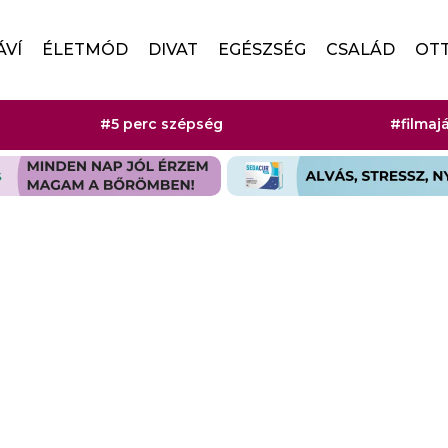
ÁVÍ
ÉLETMÓD
DIVAT
EGÉSZSÉG
CSALÁD
OT
#5 perc szépség
#filmaj