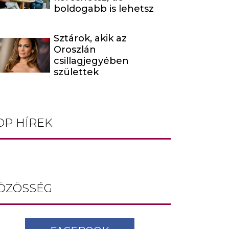
boldogabb is lehetsz
Sztárok, akik az
Oroszlán
csillagjegyében
születtek
OP HÍREK
ÖZÖSSÉG