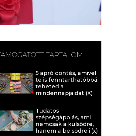
TÁMOGATOTT TARTALOM
5 apró döntés, amivel
te is fenntarthatóbbá
teheted a
mindennapjaidat (X)
Tudatos
szépségápolás, ami
nemcsak a külsődre,
hanem a belsődre is