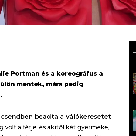
alie Portman és a koreográfus a
külön mentek, mára pedig
.
 csendben beadta a válókeresetet
vig volt a férje, és akitől két gyermeke,