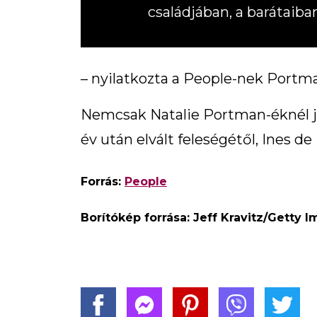
családjában, a barátaib
– nyilatkozta a People-nek Portma
Nemcsak Natalie Portman-éknél jöt
év után elvált feleségétől, Ines d
Forrás:
People
Borítókép forrása: Jeff Kravitz/Getty 