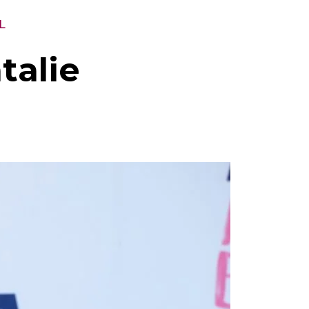
L
talie