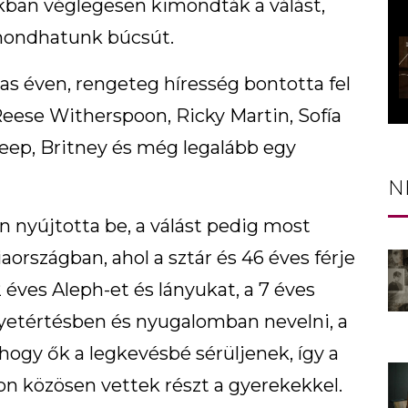
okban véglegesen kimondták a válást,
mondhatunk búcsút.
-as éven, rengeteg híresség bontotta fel
 Reese Witherspoon, Ricky Martin, Sofía
eep, Britney és még legalább egy
N
n nyújtotta be, a válást pedig most
országban, ahol a sztár és 46 éves férje
2 éves Aleph-et és lányukat, a 7 éves
gyetértésben és nyugalomban nevelni, a
s, hogy ők a legkevésbé sérüljenek, így a
on közösen vettek részt a gyerekekkel.