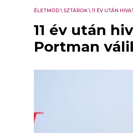
ÉLETMÓD
\
SZTÁROK
\
11 ÉV UTÁN HIV
11 év után hi
Portman válik