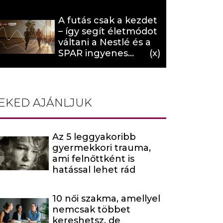
hat (x)
A futás csak a kezdet
– így segít életmódot
váltani a Nestlé és a
SPAR ingyenes
programja (X)
EKED AJÁNLJUK
Az 5 leggyakoribb
gyermekkori trauma,
ami felnőttként is
hatással lehet rád
10 női szakma, amellyel
nemcsak többet
kereshetsz, de