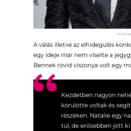
Forrás: Ti
A válás illetve az elhidegülés ko
egy ideje már nem viselte a jegygy
Bennek rövid viszonya volt egy má
Kezdetben nagyon nehéz 
körülötte voltak és segí
részeken. Natalie egy 
túl, de erősebben jött ki