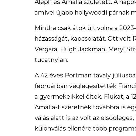
Aleph és Amalia született. A nap
amivel újabb hollywoodi párnak 
Mintha csak átok ült volna a 2023
házasságát, kapcsolatát. Ott volt
Vergara, Hugh Jackman, Meryl Str
tucatnyian.
A 42 éves Portman tavaly júliusba
februárban véglegesítették Francia
a gyermekeikkel éltek. Fiukat, a 1
Amalia-t szeretnék továbbra is e
válás alatt is az volt az elsődlege
különválás ellenére több program