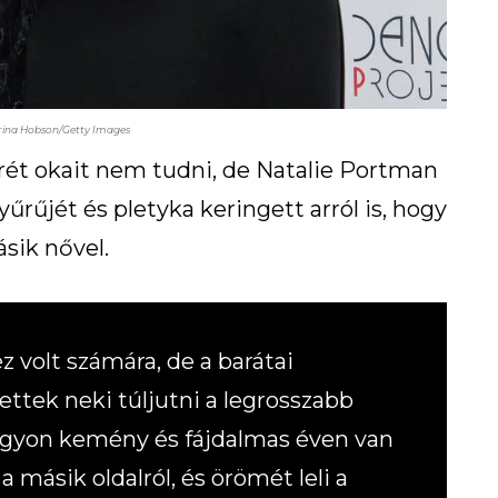
brina Hobson/Getty Images
nkrét okait nem tudni, de Natalie Portman
űrűjét és pletyka keringett arról is, hogy
sik nővel.
volt számára, de a barátai
tettek neki túljutni a legrosszabb
nagyon kemény és fájdalmas éven van
 a másik oldalról, és örömét leli a