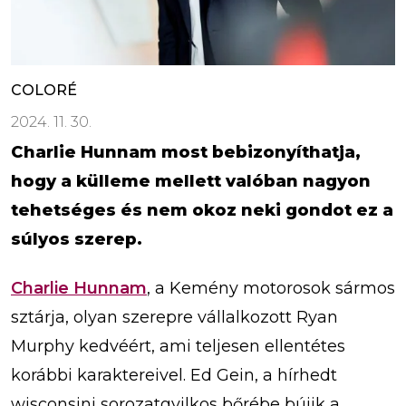
COLORÉ
2024. 11. 30.
Charlie Hunnam most bebizonyíthatja,
hogy a külleme mellett valóban nagyon
tehetséges és nem okoz neki gondot ez a
súlyos szerep.
Charlie Hunnam
, a Kemény motorosok sármos
sztárja, olyan szerepre vállalkozott Ryan
Murphy kedvéért, ami teljesen ellentétes
korábbi karaktereivel. Ed Gein, a hírhedt
wisconsini sorozatgyilkos bőrébe bújik a