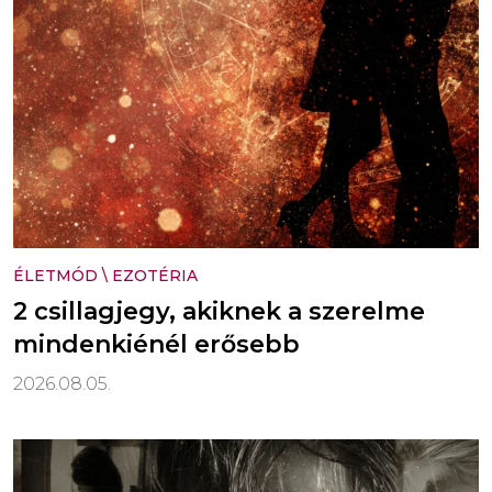
ÉLETMÓD
\
EZOTÉRIA
2 csillagjegy, akiknek a szerelme
mindenkiénél erősebb
2026.08.05.