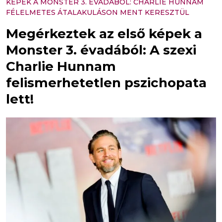
KÉPEK A MONSTER 3. ÉVADÁBÓL: CHARLIE HUNNAM
FÉLELMETES ÁTALAKULÁSON MENT KERESZTÜL
Megérkeztek az első képek a
Monster 3. évadából: A szexi
Charlie Hunnam
felismerhetetlen pszichopata
lett!