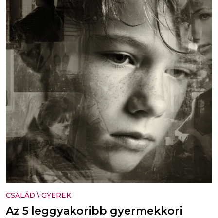
CSALÁD
\
GYEREK
Az 5 leggyakoribb gyermekkori