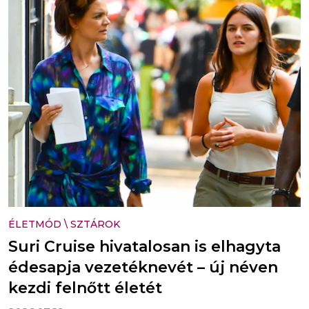
ÉLETMÓD
\
SZTÁROK
Suri Cruise hivatalosan is elhagyta
édesapja vezetéknevét – új néven
kezdi felnőtt életét