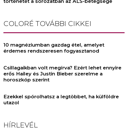
történetét a sorozatban az ALS-betegsége
COLORÉ
TOVÁBBI CIKKEI
10 magnéziumban gazdag étel, amelyet
érdemes rendszeresen fogyasztanod
Csillagaikban volt megírva? Ezért lehet ennyire
erős Hailey és Justin Bieber szerelme a
horoszkóp szerint
Ezekkel spórolhatsz a legtöbbet, ha külföldre
utazol
HÍRLEVÉL