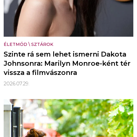
ÉLETMÓD
\
SZTÁROK
Szinte rá sem lehet ismerni Dakota
Johnsonra: Marilyn Monroe-ként tér
vissza a filmvászonra
2026.07.29.