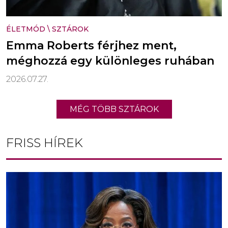
ÉLETMÓD
\
SZTÁROK
Emma Roberts férjhez ment,
méghozzá egy különleges ruhában
2026.07.27.
MÉG TÖBB SZTÁROK
FRISS HÍREK