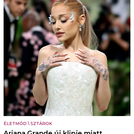
ÉLETMÓD
\
SZTÁROK
Ariana Grande új klipje miatt