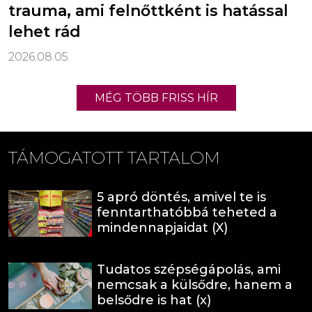
trauma, ami felnőttként is hatással
lehet rád
2026.08.05.
MÉG TÖBB FRISS HÍR
TÁMOGATOTT TARTALOM
5 apró döntés, amivel te is
fenntarthatóbbá teheted a
mindennapjaidat (X)
Tudatos szépségápolás, ami
nemcsak a külsődre, hanem a
belsődre is hat (x)