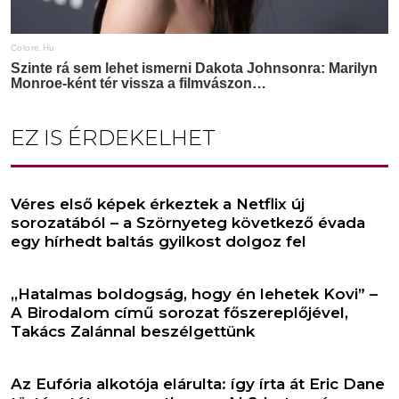
EZ IS ÉRDEKELHET
Véres első képek érkeztek a Netflix új
sorozatából – a Szörnyeteg következő évada
egy hírhedt baltás gyilkost dolgoz fel
,,Hatalmas boldogság, hogy én lehetek Kovi” –
A Birodalom című sorozat főszereplőjével,
Takács Zalánnal beszélgettünk
Az Eufória alkotója elárulta: így írta át Eric Dane