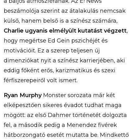
a baljós atmoszférának. Az E! News
beszámolója szerint az átalakulás nemcsak
külső, hanem belső is a színész számára,
Charlie ugyanis elmélyült kutatást végzett
,
hogy megértse Ed Gein pszichéjét és
motivációit. Ez a szerep teljesen új
dimenziókat nyit a színész karrierjében, aki
eddig főként erős, karizmatikus és szexi
férfiszerepeiről volt ismert.
Ryan Murphy
Monster sorozata már két
elképesztően sikeres évadot tudhat maga
mögött: az első Dahmer történetét dolgozta
fel, a második pedig a Menendez fivérek
hátborzongató esetét mutatta be. Mindkettő