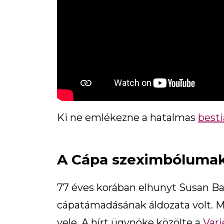
Ki ne emlékezne a hatalmas
besti
A Cápa szeximbólumak
77 éves korában elhunyt Susan Bac
cápatámadásának áldozata volt. Má
vele. A hírt ügynöke közölte a
Vari