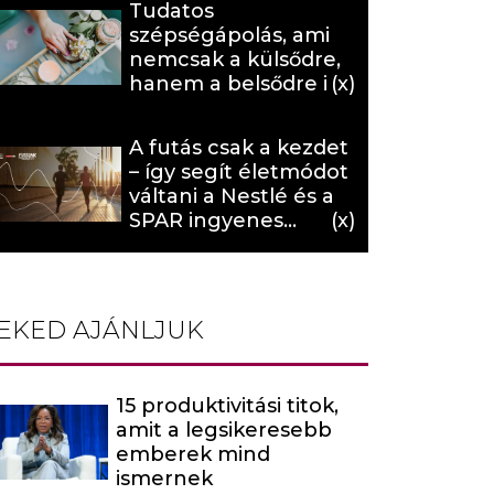
Tudatos
szépségápolás, ami
nemcsak a külsődre,
hanem a belsődre is
hat (x)
A futás csak a kezdet
– így segít életmódot
váltani a Nestlé és a
SPAR ingyenes
programja (X)
EKED AJÁNLJUK
15 produktivitási titok,
amit a legsikeresebb
emberek mind
ismernek