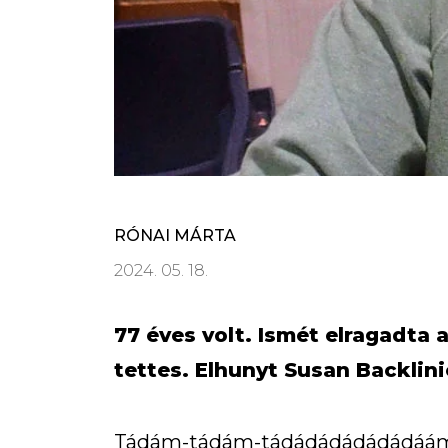
RÓNAI MÁRTA
2024. 05. 18.
77 éves volt. Ismét elragadta 
tettes. Elhunyt Susan Backlini
Tádám-tádám-tádádádádádádáám. 