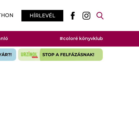
THON
HÍRLEVÉL
ánló
#coloré könyvklub