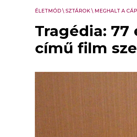
ÉLETMÓD
\
SZTÁROK
\
MEGHALT A CÁP
Tragédia: 77
című film s