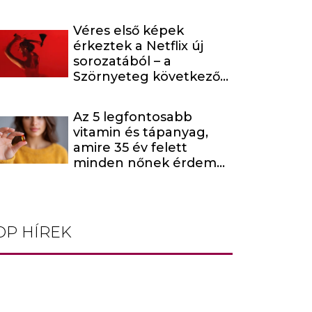
Véres első képek
érkeztek a Netflix új
sorozatából – a
Szörnyeteg következő
évada egy hírhedt
baltás gyilkost dolgoz
Az 5 legfontosabb
fel
vitamin és tápanyag,
amire 35 év felett
minden nőnek érdemes
odafigyelnie
OP HÍREK