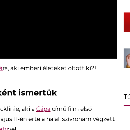
á
ra, aki emberi életeket oltott ki?!
ént ismertük
T
klinie, aki a
Cápa
című film első
jus 11-én érte a halál, szívroham végzett
ety
vel.