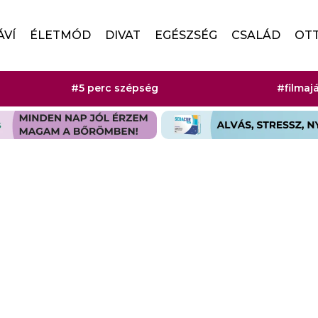
ÁVÍ
ÉLETMÓD
DIVAT
EGÉSZSÉG
CSALÁD
OT
#5 perc szépség
#filmaj