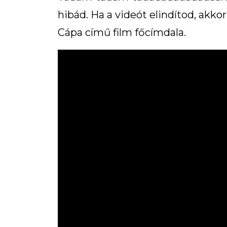
hibád. Ha a videót elindítod, akkor
Cápa című film főcímdala.