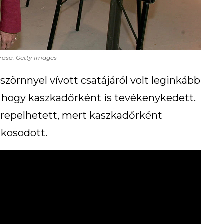
rása: Getty Images
szörnnyel vívott csatájáról volt leginkább
, hogy kaszkadőrként is tevékenykedett.
szerepelhetett, mert kaszkadőrként
kosodott.