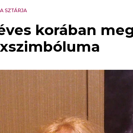
A SZTÁRJA
 éves korában meg
zexszimbóluma