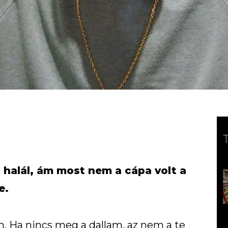
a halál, ám most nem a cápa volt a
e.
Ha nincs meg a dallam, az nem a te