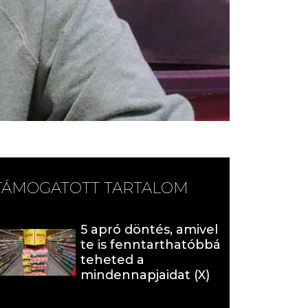
TÁMOGATOTT TARTALOM
5 apró döntés, amivel
te is fenntarthatóbbá
teheted a
mindennapjaidat (X)