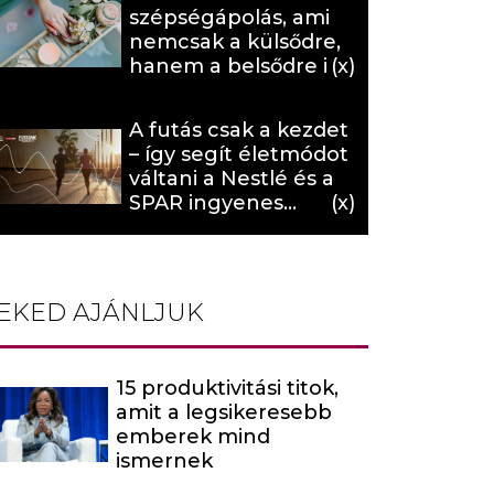
szépségápolás, ami
nemcsak a külsődre,
hanem a belsődre is
hat (x)
A futás csak a kezdet
– így segít életmódot
váltani a Nestlé és a
SPAR ingyenes
programja (X)
EKED AJÁNLJUK
15 produktivitási titok,
amit a legsikeresebb
emberek mind
ismernek