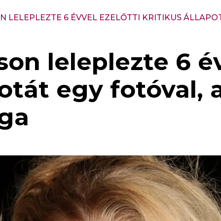
N LELEPLEZTE 6 ÉVVEL EZELŐTTI KRITIKUS ÁLLAPO
on leleplezte 6 év
potát egy fotóval,
ga