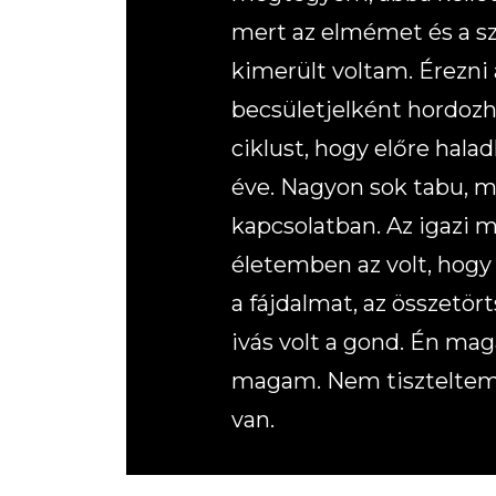
mert az elmémet és a szí
kimerült voltam. Érezni
becsületjelként hordozh
ciklust, hogy előre hal
éve. Nagyon sok tabu, m
kapcsolatban. Az igazi 
életemben az volt, hogy
a fájdalmat, az összetör
ivás volt a gond. Én m
magam. Nem tiszteltem
van.