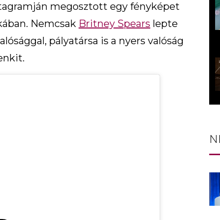
nstagramján megosztott egy fényképet
zakában. Nemcsak
Britney Spears
lepte
lósággal, pályatársa is a nyers valóság
nkit.
N