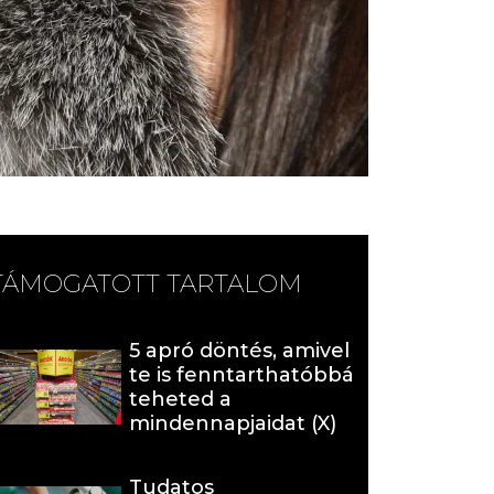
TÁMOGATOTT TARTALOM
5 apró döntés, amivel
te is fenntarthatóbbá
teheted a
mindennapjaidat (X)
Tudatos