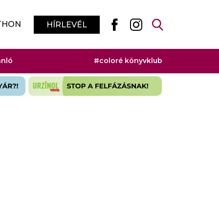
THON
HÍRLEVÉL
ánló
#coloré könyvklub