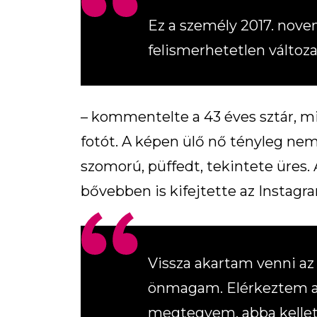
Ez a személy 2017. nov
felismerhetetlen változa
– kommentelte a 43 éves sztár, m
fotót. A képen ülő nő tényleg nem
szomorú, püffedt, tekintete üres. 
bővebben is kifejtette az Instagra
Vissza akartam venni az
önmagam. Elérkeztem ah
megtegyem, abba kellet