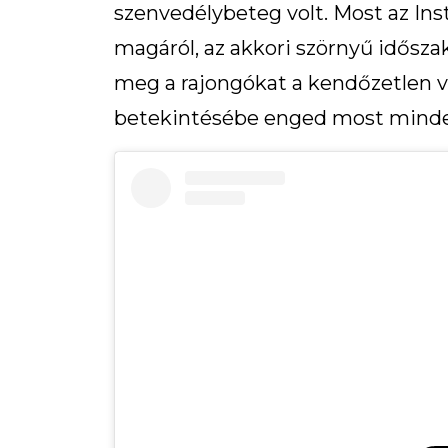
szenvedélybeteg volt. Most az I
magáról, az akkori szörnyű idős
meg a rajongókat a kendőzetlen va
betekintésébe enged most minde