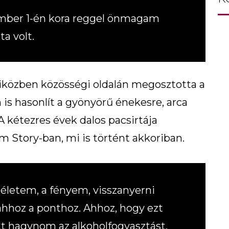
ember 1-én kora reggel önmagam
ta volt.
iközben közösségi oldalán megosztotta a
 is hasonlít a gyönyörű énekesre, arca
A kétezres évek dalos pacsirtája
m Story-ban, mi is történt akkoriban.
 életem, a fényem, visszanyerni
hoz a ponthoz. Ahhoz, hogy ezt
t hagynom az alkoholfogyasztást,