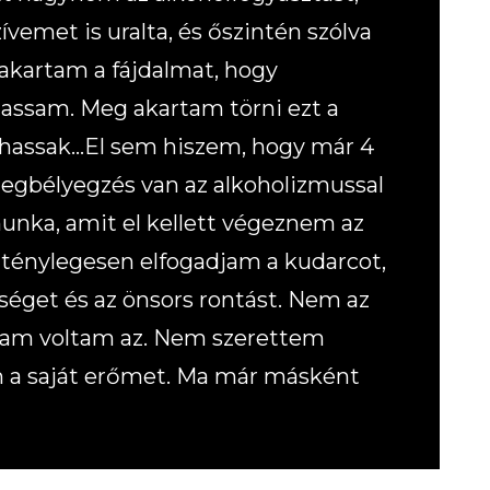
vemet is uralta, és őszintén szólva
 akartam a fájdalmat, hogy
assam. Meg akartam törni ezt a
adhassak…El sem hiszem, hogy már 4
egbélyegzés van az alkoholizmussal
munka, amit el kellett végeznem az
 ténylegesen elfogadjam a kudarcot,
tséget és az önsors rontást. Nem az
agam voltam az. Nem szerettem
 a saját erőmet. Ma már másként