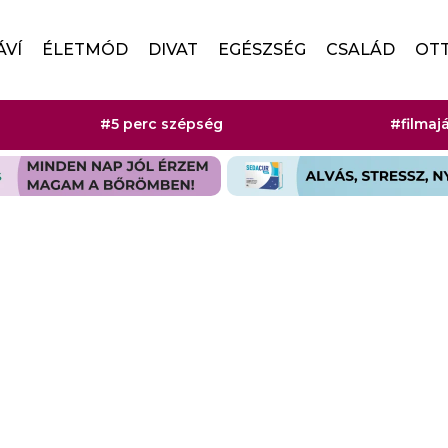
ÁVÍ
ÉLETMÓD
DIVAT
EGÉSZSÉG
CSALÁD
OT
#5 perc szépség
#filmaj