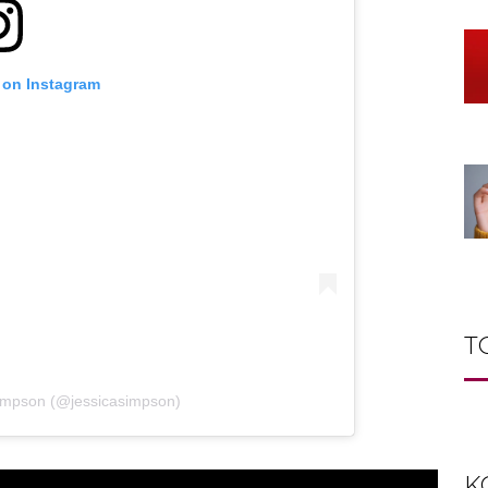
 on Instagram
T
Simpson (@jessicasimpson)
K