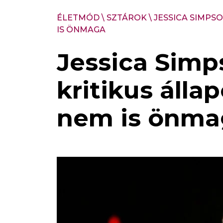
ÉLETMÓD
\
SZTÁROK
\
JESSICA SIMPSO
IS ÖNMAGA
Jessica Simps
kritikus álla
nem is önma