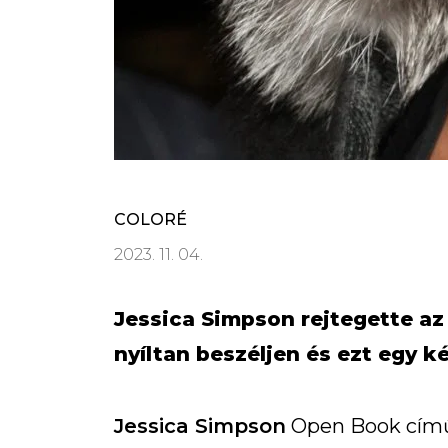
COLORÉ
2023. 11. 04.
Jessica Simpson rejtegette az 
nyíltan beszéljen és ezt egy k
Jessica Simpson
Open Book című