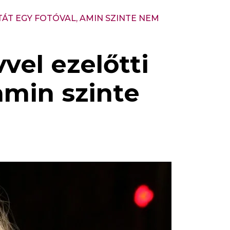
TÁT EGY FOTÓVAL, AMIN SZINTE NEM
vel ezelőtti
 amin szinte