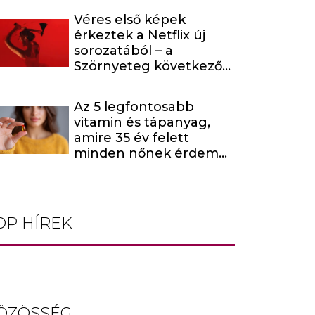
Véres első képek
érkeztek a Netflix új
sorozatából – a
Szörnyeteg következő
évada egy hírhedt
baltás gyilkost dolgoz
Az 5 legfontosabb
fel
vitamin és tápanyag,
amire 35 év felett
minden nőnek érdemes
odafigyelnie
OP HÍREK
ÖZÖSSÉG