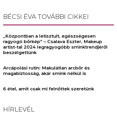
BÉCSI ÉVA
TOVÁBBI CIKKEI
,,Központban a letisztult, egészségesen
ragyogó bőrkép” – Csalava Eszter, Makeup
artist-tal 2024 legragyogóbb sminktrendjéről
beszélgettünk
Arcápolási rutin: Makulátlan arcbőr és
magabiztosság, akár smink nélkül is
6 étel, amit csak mi felnőttek szeretünk
HÍRLEVÉL