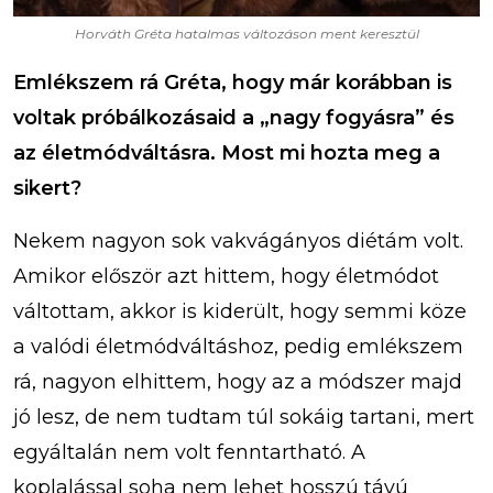
Horváth Gréta hatalmas változáson ment keresztül
Emlékszem rá Gréta, hogy már korábban is
voltak próbálkozásaid a „nagy fogyásra” és
az életmódváltásra. Most mi hozta meg a
sikert?
Nekem nagyon sok vakvágányos diétám volt.
Amikor először azt hittem, hogy életmódot
váltottam, akkor is kiderült, hogy semmi köze
a valódi életmódváltáshoz, pedig emlékszem
rá, nagyon elhittem, hogy az a módszer majd
jó lesz, de nem tudtam túl sokáig tartani, mert
egyáltalán nem volt fenntartható. A
koplalással soha nem lehet hosszú távú