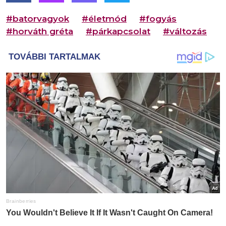
#batorvagyok
#életmód
#fogyás
#horváth gréta
#párkapcsolat
#változás