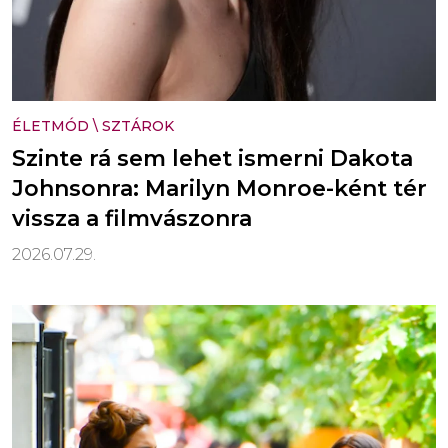
ÉLETMÓD
\
SZTÁROK
Szinte rá sem lehet ismerni Dakota
Johnsonra: Marilyn Monroe-ként tér
vissza a filmvászonra
2026.07.29.