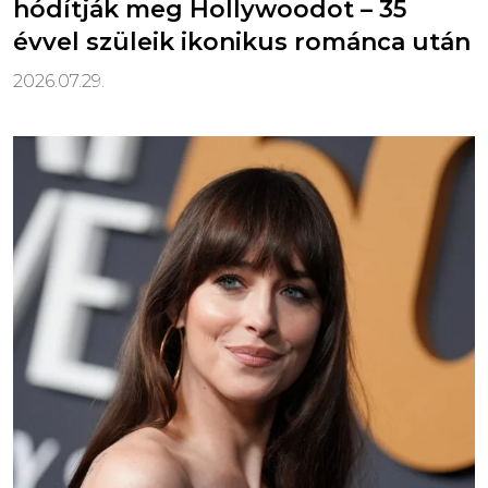
hódítják meg Hollywoodot – 35
évvel szüleik ikonikus románca után
2026.07.29.