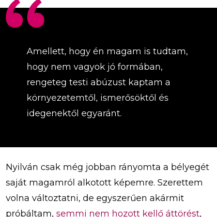
Amellett, hogy én magam is tudtam,
hogy nem vagyok jó formában,
rengeteg testi abúzust kaptam a
környezetemtől, ismerősöktől és
idegenektől egyaránt.
Nyilván csak még jobban rányomta a bélyegét
saját magamról alkotott képemre. Szerettem
volna változtatni, de egyszerűen akármit
próbáltam,
semmi nem hozott kellő áttörést
,