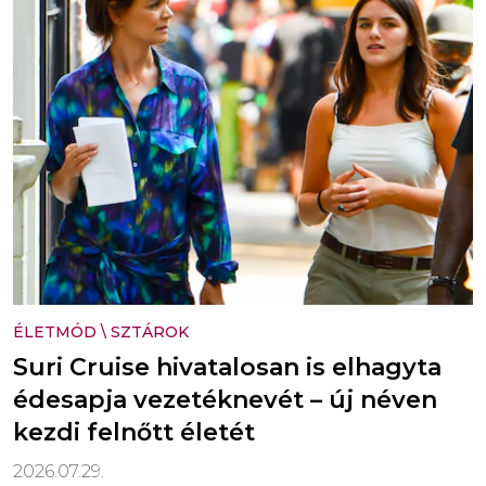
ÉLETMÓD
\
SZTÁROK
Suri Cruise hivatalosan is elhagyta
édesapja vezetéknevét – új néven
kezdi felnőtt életét
2026.07.29.