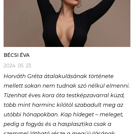
BÉCSI ÉVA
2024. 05. 23.
Horváth Gréta átalakulásának története
mellett sokan nem tudnak szó nélkül elmenni.
Tizenhat éves kora óta testképzavarral küzd,
több mint harminc kilótól szabadult meg az
utóbbi hónapokban. Kap hideget – meleget,
pedig a fogyás és a hasplasztika csak a
szemmel látható része a megújulásának,