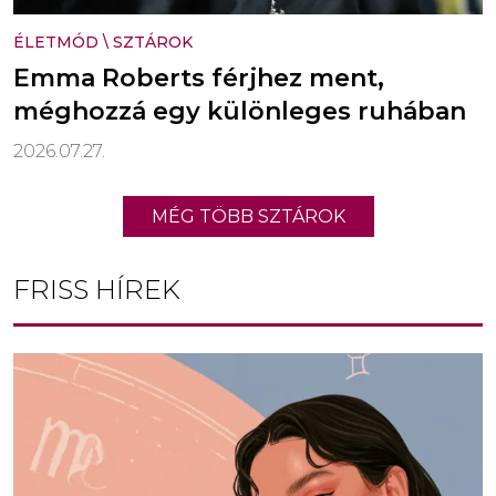
ÉLETMÓD
\
SZTÁROK
Emma Roberts férjhez ment,
méghozzá egy különleges ruhában
2026.07.27.
MÉG TÖBB SZTÁROK
FRISS HÍREK