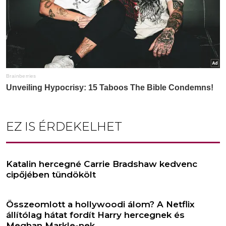
EZ IS ÉRDEKELHET
Katalin hercegné Carrie Bradshaw kedvenc
cipőjében tündökölt
Összeomlott a hollywoodi álom? A Netflix
állítólag hátat fordít Harry hercegnek és
Meghan Markle-nek