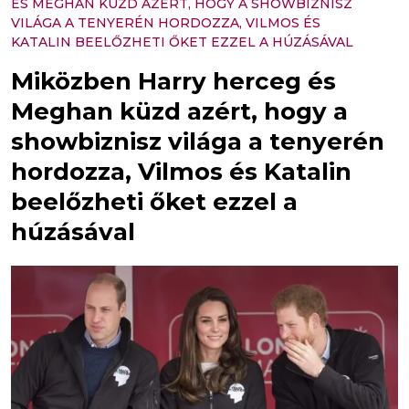
ÉS MEGHAN KÜZD AZÉRT, HOGY A SHOWBIZNISZ
VILÁGA A TENYERÉN HORDOZZA, VILMOS ÉS
KATALIN BEELŐZHETI ŐKET EZZEL A HÚZÁSÁVAL
Miközben Harry herceg és
Meghan küzd azért, hogy a
showbiznisz világa a tenyerén
hordozza, Vilmos és Katalin
beelőzheti őket ezzel a
húzásával