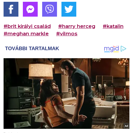
#brit királyi család
#harry herceg
#katalin
#meghan markle
#vilmos