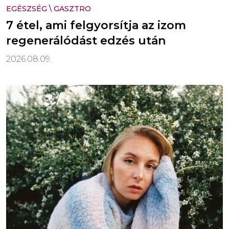
EGÉSZSÉG
\
GASZTRO
7 étel, ami felgyorsítja az izom
regenerálódást edzés után
2026.08.09.