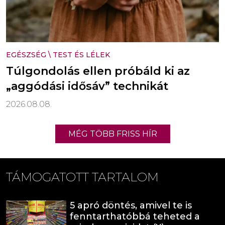
EGÉSZSÉG
\
TEST ÉS LÉLEK
Túlgondolás ellen próbáld ki az
„aggódási idősáv” technikát
2026.08.08.
MÉG TÖBB FRISS HÍR
TÁMOGATOTT TARTALOM
5 apró döntés, amivel te is
fenntarthatóbbá teheted a