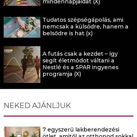
mindennapjaidat (X)
Tudatos szépségápolás, ami
nemcsak a külsődre, hanem a
belsődre is hat (x)
A futás csak a kezdet – így
segít életmódot váltani a
Nestlé és a SPAR ingyenes
programja (X)
NEKED AJÁNLJUK
7 egyszerű lakberendezési
ötlet, amitől az otthonod sokkal