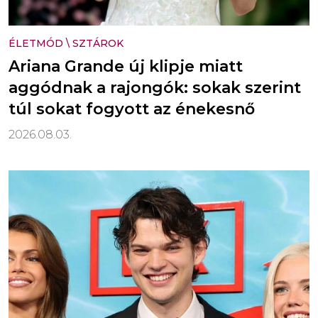
ÉLETMÓD
\
SZTÁROK
Ariana Grande új klipje miatt
aggódnak a rajongók: sokak szerint
túl sokat fogyott az énekesnő
2026.08.03.