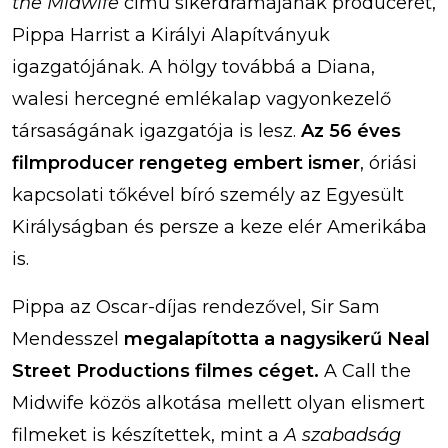
the Midwife
című sikerdrámájának producerét,
Pippa Harrist a Királyi Alapítványuk
igazgatójának. A hölgy továbbá a Diana,
walesi hercegné emlékalap vagyonkezelő
társaságának igazgatója is lesz.
Az 56 éves
filmproducer rengeteg embert ismer
, óriási
kapcsolati tőkével bíró személy az Egyesült
Királyságban és persze a keze elér Amerikába
is.
Pippa az Oscar-díjas rendezővel, Sir Sam
Mendesszel
megalapította a nagysikerű Neal
Street Productions filmes céget.
A Call the
Midwife közös alkotása mellett olyan elismert
filmeket is készítettek, mint a
A szabadság