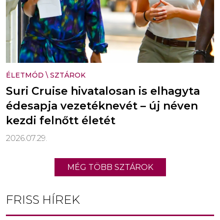
ÉLETMÓD
\
SZTÁROK
Suri Cruise hivatalosan is elhagyta
édesapja vezetéknevét – új néven
kezdi felnőtt életét
2026.07.29.
MÉG TÖBB SZTÁROK
FRISS HÍREK