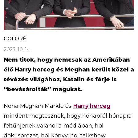
COLORÉ
2023. 10. 14.
Nem titok, hogy nemcsak az Amerikában
élő Harry herceg és Meghan került közel a
tévézés világához, Katalin és férje is
“bevásárolták” magukat.
Noha Meghan Markle és
Harry herceg
mindent megtesznek, hogy hónapról hónapra
feltűnjenek valahol a médiában, hol
dokusorozat, hol könyv, hol talkshow