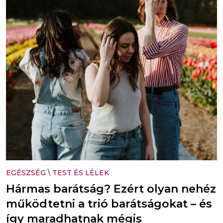
EGÉSZSÉG
\
TEST ÉS LÉLEK
Hármas barátság? Ezért olyan nehéz
működtetni a trió barátságokat – és
így maradhatnak mégis