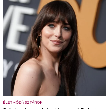
ÉLETMÓD
\
SZTÁROK