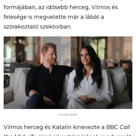
formájában, az idősebb herceg, Vilmos és
felesége is megvetette már a lábát a
szórakoztató szektorban.
Forrás: Netflix
Vilmos herceg és Katalin kinevezte a BBC
Call