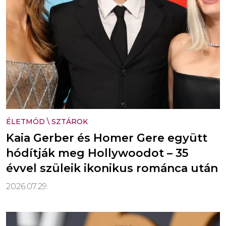
ÉLETMÓD
\
SZTÁROK
Kaia Gerber és Homer Gere együtt
hódítják meg Hollywoodot – 35
évvel szüleik ikonikus románca után
2026.07.29.