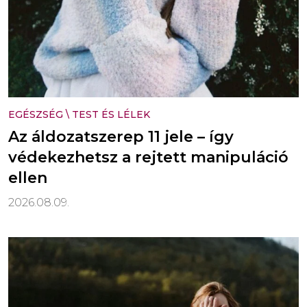
EGÉSZSÉG
\
TEST ÉS LÉLEK
Az áldozatszerep 11 jele – így
védekezhetsz a rejtett manipuláció
ellen
2026.08.09.