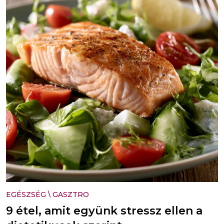
EGÉSZSÉG
\
GASZTRO
9 étel, amit együnk stressz ellen a