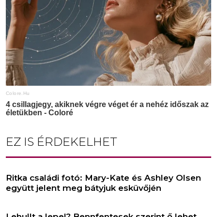
EZ IS ÉRDEKELHET
Ritka családi fotó: Mary-Kate és Ashley Olsen
együtt jelent meg bátyjuk esküvőjén
Lehullt a lepel? Bennfentesek szerint ő lehet