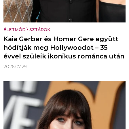
ÉLETMÓD
\
SZTÁROK
Kaia Gerber és Homer Gere együtt
hódítják meg Hollywoodot – 35
évvel szüleik ikonikus románca után
2026.07.29.