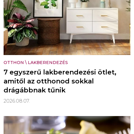
OTTHON
\
LAKBERENDEZÉS
7 egyszerű lakberendezési ötlet,
amitől az otthonod sokkal
drágábbnak tűnik
2026.08.07.