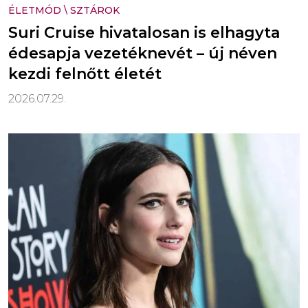
ÉLETMÓD
\
SZTÁROK
Suri Cruise hivatalosan is elhagyta
édesapja vezetéknevét – új néven
kezdi felnőtt életét
2026.07.29.