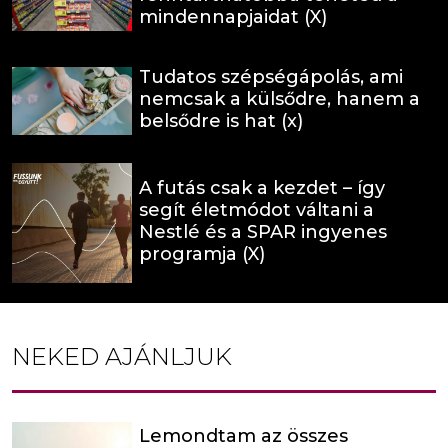
mindennapjaidat (X)
Tudatos szépségápolás, ami
nemcsak a külsődre, hanem a
belsődre is hat (x)
A futás csak a kezdet – így
segít életmódot váltani a
Nestlé és a SPAR ingyenes
programja (X)
NEKED AJÁNLJUK
Lemondtam az összes