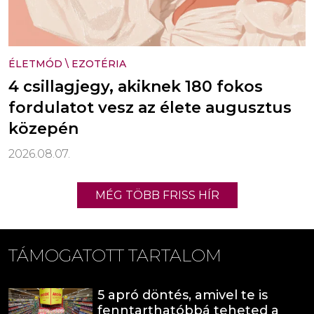
ÉLETMÓD
\
EZOTÉRIA
4 csillagjegy, akiknek 180 fokos
fordulatot vesz az élete augusztus
közepén
2026.08.07.
MÉG TÖBB FRISS HÍR
TÁMOGATOTT TARTALOM
5 apró döntés, amivel te is
fenntarthatóbbá teheted a