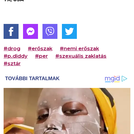
#drog
#erőszak
#nemi erőszak
#p.diddy
#per
#szexuális zaklatás
#sztár