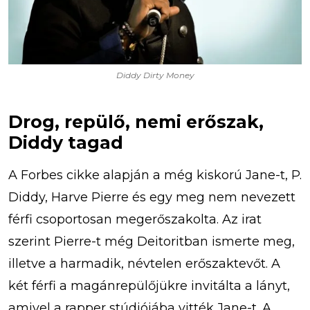
Diddy Dirty Money
Drog, repülő, nemi erőszak,
Diddy tagad
A Forbes cikke alapján a még kiskorú Jane-t, P.
Diddy, Harve Pierre és egy meg nem nevezett
férfi csoportosan megerőszakolta. Az irat
szerint Pierre-t még Deitoritban ismerte meg,
illetve a harmadik, névtelen erőszaktevőt. A
két férfi a magánrepülőjükre invitálta a lányt,
amivel a rapper stúdiójába vitték Jane-t. A