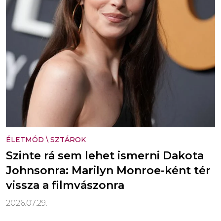
ÉLETMÓD
\
SZTÁROK
Szinte rá sem lehet ismerni Dakota
Johnsonra: Marilyn Monroe-ként tér
vissza a filmvászonra
2026.07.29.