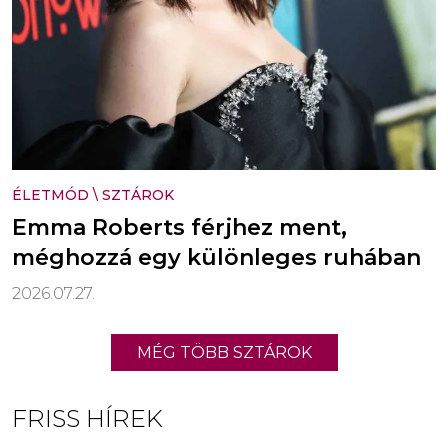
ÉLETMÓD
\
SZTÁROK
Emma Roberts férjhez ment,
méghozzá egy különleges ruhában
2026.07.27.
MÉG TÖBB SZTÁROK
FRISS HÍREK