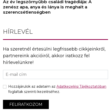
Az év legszörnyűbb családi tragédiája: A
zenész apa, anya és lánya is meghalt a
szerencsétlenségben
HÍRLEVÉL
Ha szeretnél értesülni legfrissebb cikkjeinkről,
partnereink akcióiról, akkor iratkozz fel
hírlevelünkre!
Hozzájárulok az adataim az
Adatkezelési Tájékoztatóban
foglaltak szerinti kezeléséhez.
FELIRATKOZOM