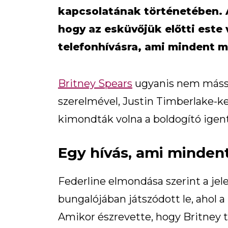
kapcsolatának történetében. A 
hogy az esküvőjük előtti este
telefonhívásra, ami mindent m
Britney Spears
ugyanis nem mássa
szerelmével, Justin Timberlake-ke
kimondták volna a boldogító igent
Egy hívás, ami mindent
Federline elmondása szerint a jel
bungalójában játszódott le, ahol a
Amikor észrevette, hogy Britney te