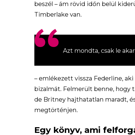
beszél – ám rövid időn belül kider
Timberlake van.
Azt mondta, csak le akar
– emlékezett vissza Federline, aki
bizalmát. Felmerült benne, hogy t
de Britney hajthatatlan maradt, é
megtörténjen.
Egy könyv, ami felforg