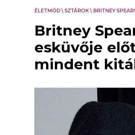
ÉLETMÓD
\
SZTÁROK
\
BRITNEY SPEAR
Britney Spea
esküvője előt
mindent kitá