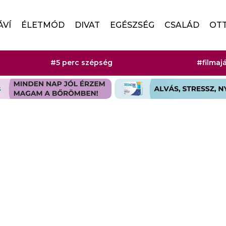
ÁVÍ
ÉLETMÓD
DIVAT
EGÉSZSÉG
CSALÁD
OT
#5 perc szépség
#filmaj