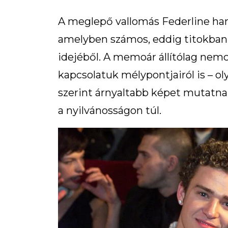
A meglepő vallomás Federline ha
amelyben számos, eddig titokban
idejéből. A memoár állítólag nemcs
kapcsolatuk mélypontjairól is – ol
szerint árnyaltabb képet mutatna
a nyilvánosságon túl.