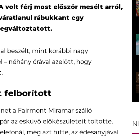
volt férj most először mesélt arról,
 váratlanul rábukkant egy
egváltoztatott.
l beszélt, mint korábbi nagy
l – néhány órával azelőtt, hogy
.
 felborított
enet a Fairmont Miramar szálló
 pár az esküvő előkészületeit töltötte.
N
lefonál, még azt hitte, az édesanyjával