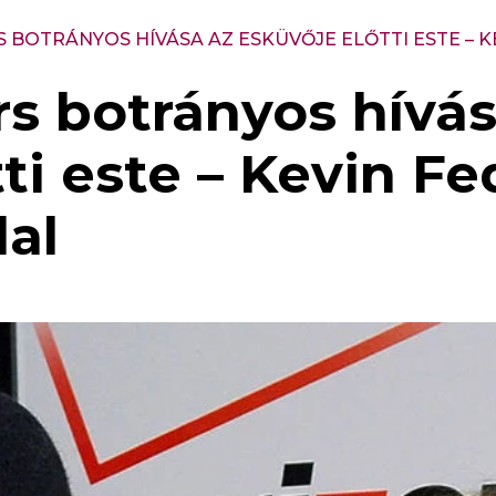
S BOTRÁNYOS HÍVÁSA AZ ESKÜVŐJE ELŐTTI ESTE – K
rs botrányos hívás
ti este – Kevin Fe
lal