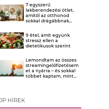
7 egyszerű
lakberendezési ötlet,
amitől az otthonod
sokkal drágábbnak
tűnik
9 étel, amit együnk
stressz ellen a
dietetikusok szerint
Lemondtam az összes
streamingelőfizetésem
et a nyárra – és sokkal
többet kaptam, mint
amire számítottam
OP HÍREK