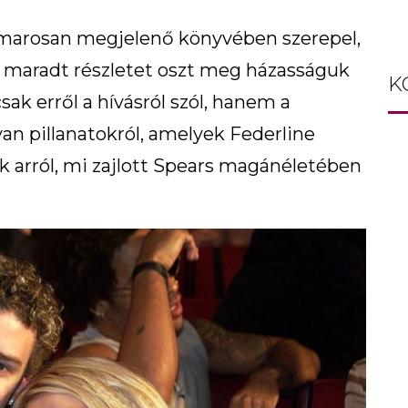
marosan megjelenő könyvében szerepel,
 maradt részletet oszt meg házasságuk
K
ak erről a hívásról szól, hanem a
yan pillanatokról, amelyek Federline
k arról, mi zajlott Spears magánéletében