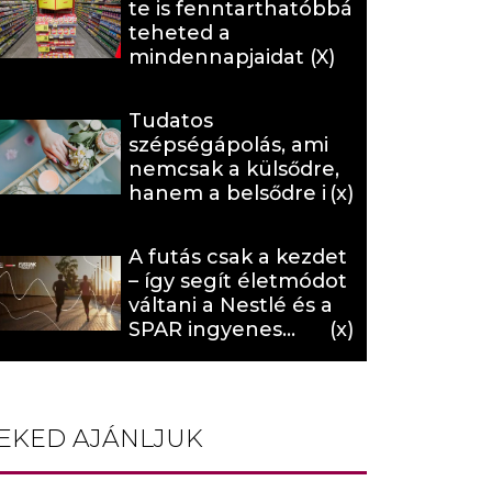
te is fenntarthatóbbá
teheted a
mindennapjaidat (X)
Tudatos
szépségápolás, ami
nemcsak a külsődre,
hanem a belsődre is
hat (x)
A futás csak a kezdet
– így segít életmódot
váltani a Nestlé és a
SPAR ingyenes
programja (X)
EKED AJÁNLJUK