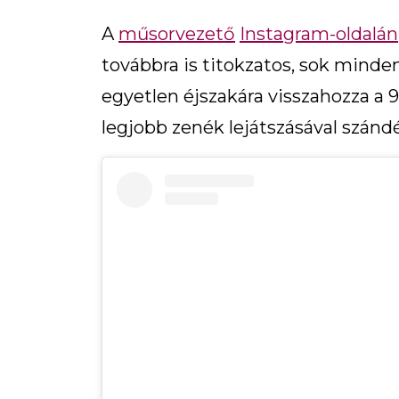
A
műsorvezető
Instagram-oldalán
továbbra is titokzatos, sok minde
egyetlen éjszakára visszahozza a 
legjobb zenék lejátszásával szándé