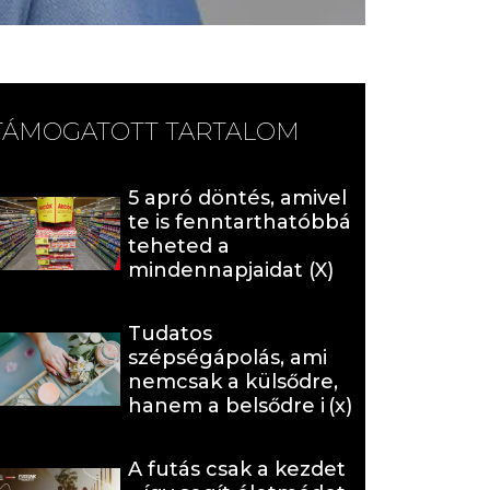
TÁMOGATOTT TARTALOM
5 apró döntés, amivel
te is fenntarthatóbbá
teheted a
mindennapjaidat (X)
Tudatos
szépségápolás, ami
nemcsak a külsődre,
hanem a belsődre is
hat (x)
A futás csak a kezdet