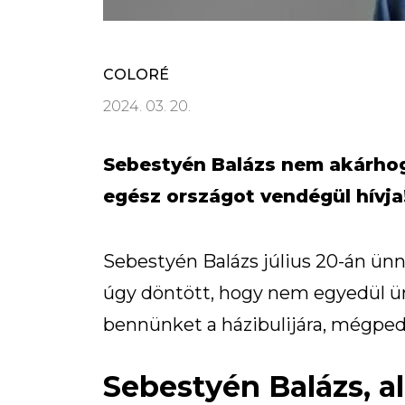
COLORÉ
2024. 03. 20.
Sebestyén Balázs nem akárhogy
egész országot vendégül hívja
Sebestyén Balázs július 20-án ünn
úgy döntött, hogy nem egyedül ünn
bennünket a házibulijára, mégpedig
Sebestyén Balázs, al