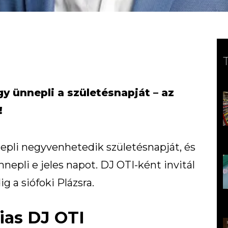
 ünnepli a születésnapját – az
!
epli negyvenhetedik születésnapját, és
epli e jeles napot. DJ OTI-ként invitál
 a siófoki Plázsra.
ias DJ OTI