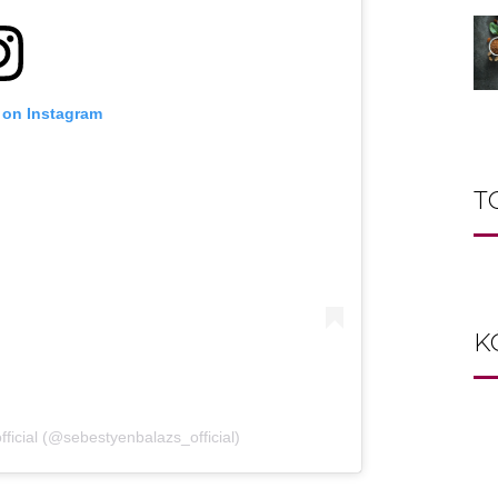
 on Instagram
T
K
ficial (@sebestyenbalazs_official)