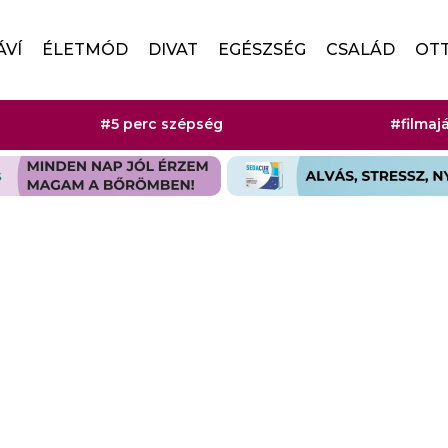
ÁVÍ
ÉLETMÓD
DIVAT
EGÉSZSÉG
CSALÁD
OT
#5 perc szépség
#filmaj