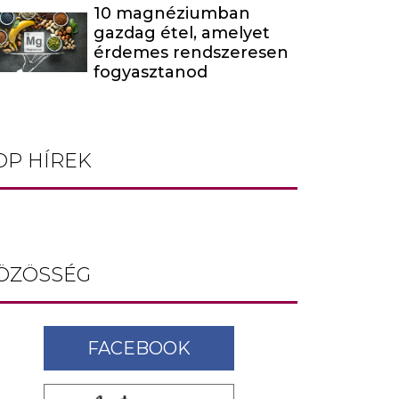
10 magnéziumban
gazdag étel, amelyet
érdemes rendszeresen
fogyasztanod
OP HÍREK
ÖZÖSSÉG
FACEBOOK