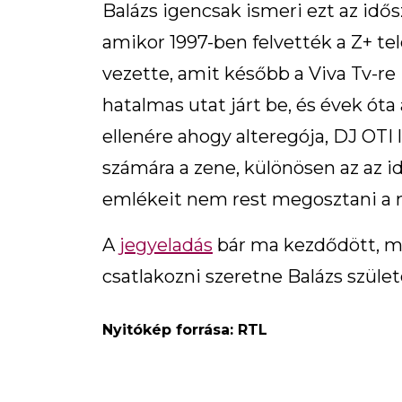
Balázs igencsak ismeri ezt az idős
amikor 1997-ben felvették a Z+ te
vezette, amit később a Viva Tv-re i
hatalmas utat járt be, és évek ót
ellenére ahogy alteregója, DJ OTI 
számára a zene, különösen az az id
emlékeit nem rest megosztani a
A
jegyeladás
bár ma kezdődött, már
csatlakozni szeretne Balázs szület
Nyitókép forrása: RTL