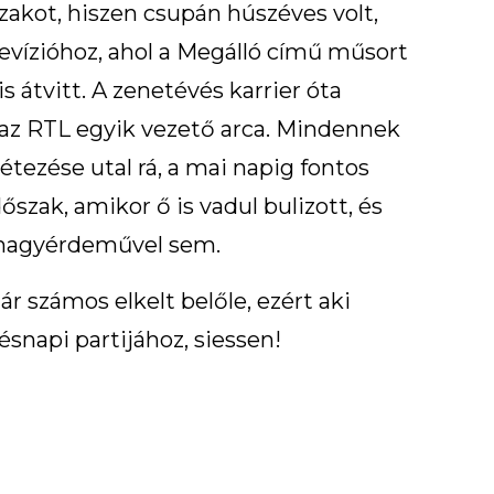
zakot, hiszen csupán húszéves volt,
levízióhoz, ahol a Megálló című műsort
s átvitt. A zenetévés karrier óta
a az RTL egyik vezető arca. Mindennek
létezése utal rá, a mai napig fontos
őszak, amikor ő is vadul bulizott, és
 nagyérdeművel sem.
 számos elkelt belőle, ezért aki
ésnapi partijához, siessen!