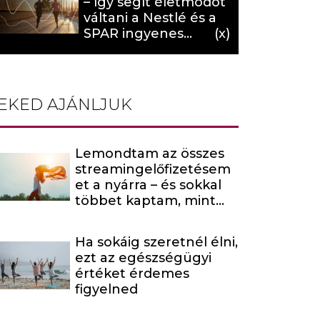
– így segít életmódot
váltani a Nestlé és a
SPAR ingyenes
programja (X)
EKED AJÁNLJUK
Lemondtam az összes
streamingelőfizetésem
et a nyárra – és sokkal
többet kaptam, mint
amire számítottam
Ha sokáig szeretnél élni,
ezt az egészségügyi
értéket érdemes
figyelned