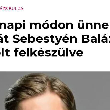
ÁZS BULIJA
api módon ünnepl
át Sebestyén Baláz
lt felkészülve