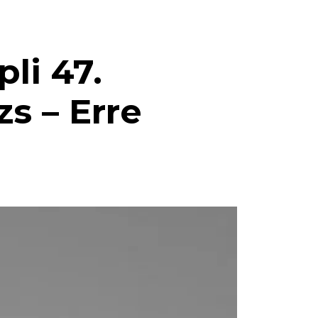
i 47.
s – Erre