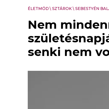
ÉLETMÓD
\
SZTÁROK
\
SEBESTYÉN BAL
Nem mindenn
születésnapj
senki nem vo