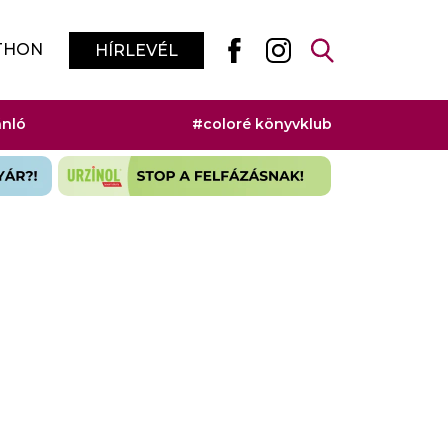
THON
HÍRLEVÉL
ánló
#coloré könyvklub