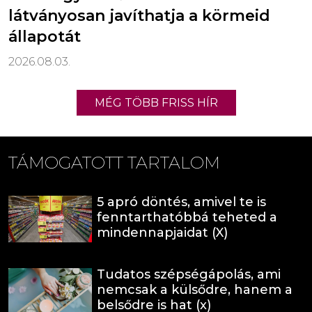
látványosan javíthatja a körmeid
állapotát
2026.08.03.
MÉG TÖBB FRISS HÍR
TÁMOGATOTT TARTALOM
5 apró döntés, amivel te is
fenntarthatóbbá teheted a
mindennapjaidat (X)
Tudatos szépségápolás, ami
nemcsak a külsődre, hanem a
belsődre is hat (x)