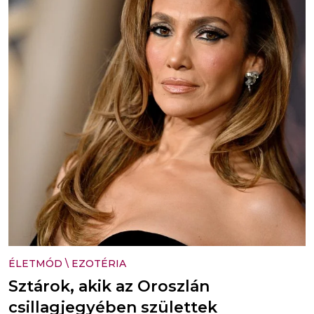
ÉLETMÓD
\
EZOTÉRIA
Sztárok, akik az Oroszlán
csillagjegyében születtek