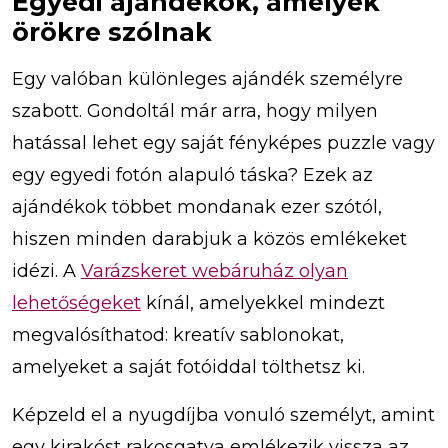
Egyedi ajándékok, amelyek
örökre szólnak
Egy valóban különleges ajándék személyre
szabott. Gondoltál már arra, hogy milyen
hatással lehet egy saját fényképes puzzle vagy
egy egyedi fotón alapuló táska? Ezek az
ajándékok többet mondanak ezer szótól,
hiszen minden darabjuk a közös emlékeket
idézi. A
Varázskeret webáruház olyan
lehetőségeket
kínál, amelyekkel mindezt
megvalósíthatod: kreatív sablonokat,
amelyeket a saját fotóiddal tölthetsz ki.
Képzeld el a nyugdíjba vonuló személyt, amint
egy kirakóst rakosgatva emlékezik vissza az