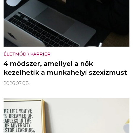
ÉLETMÓD
\
KARRIER
4 módszer, amellyel a nők
kezelhetik a munkahelyi szexizmust
2026.07.08.