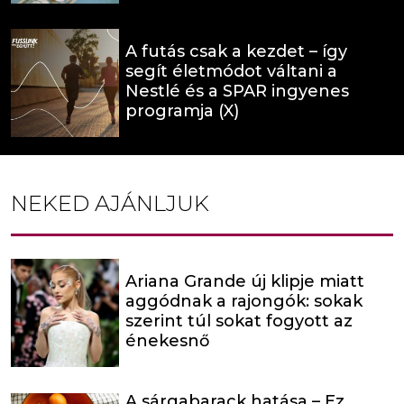
A futás csak a kezdet – így
segít életmódot váltani a
Nestlé és a SPAR ingyenes
programja (X)
NEKED AJÁNLJUK
Ariana Grande új klipje miatt
aggódnak a rajongók: sokak
szerint túl sokat fogyott az
énekesnő
A sárgabarack hatása – Ez