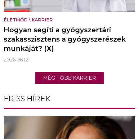
ÉLETMÓD
\
KARRIER
Hogyan segíti a gyógyszertári
szakasszisztens a gyógyszerészek
munkáját? (X)
2026.06.12.
MÉG TÖBB KARRIER
FRISS HÍREK