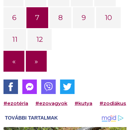
6
7
8
9
10
11
12
«
»
#ezotéria
#ezovagyok
#kutya
#zodiákus