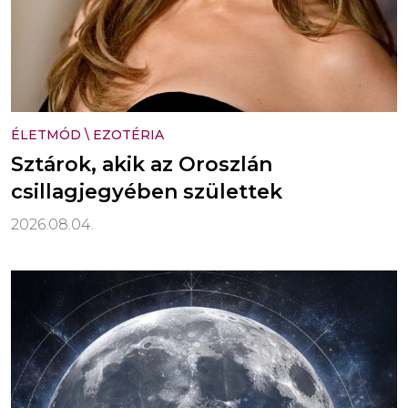
ÉLETMÓD
\
EZOTÉRIA
Sztárok, akik az Oroszlán
csillagjegyében születtek
2026.08.04.