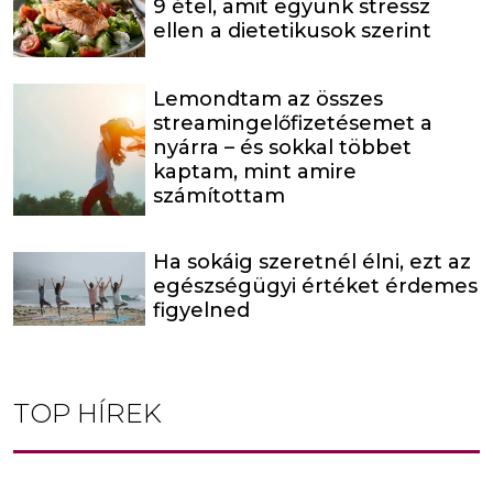
9 étel, amit együnk stressz
ellen a dietetikusok szerint
Lemondtam az összes
streamingelőfizetésemet a
nyárra – és sokkal többet
kaptam, mint amire
számítottam
Ha sokáig szeretnél élni, ezt az
egészségügyi értéket érdemes
figyelned
TOP HÍREK