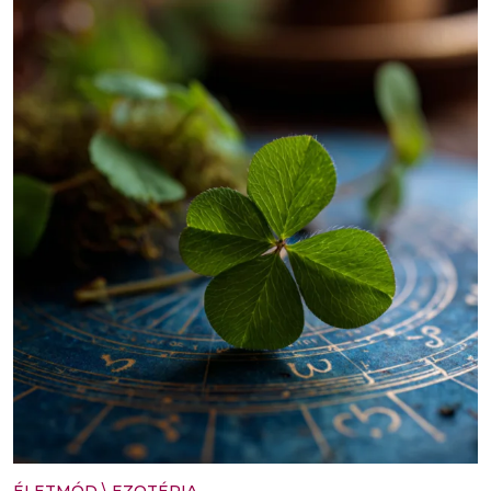
ÉLETMÓD
\
EZOTÉRIA