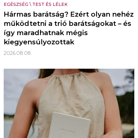
EGÉSZSÉG
\
TEST ÉS LÉLEK
Hármas barátság? Ezért olyan nehéz
működtetni a trió barátságokat – és
így maradhatnak mégis
kiegyensúlyozottak
2026.08.08.