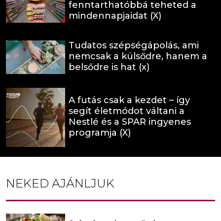
fenntarthatóbbá teheted a
mindennapjaidat (X)
Tudatos szépségápolás, ami
nemcsak a külsődre, hanem a
belsődre is hat (x)
A futás csak a kezdet – így
segít életmódot váltani a
Nestlé és a SPAR ingyenes
programja (X)
NEKED AJÁNLJUK