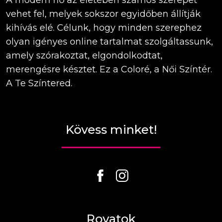
A modern nő az életében számos szerepet
vehet fel, melyek sokszor egyidőben állítják
kihívás elé. Célunk, hogy minden szerephez
olyan igényes online tartalmat szolgáltassunk,
amely szórakoztat, elgondolkodtat,
merengésre késztet. Ez a Coloré, a Női Színtér.
A Te Színtered.
Kövess minket!
Rovatok