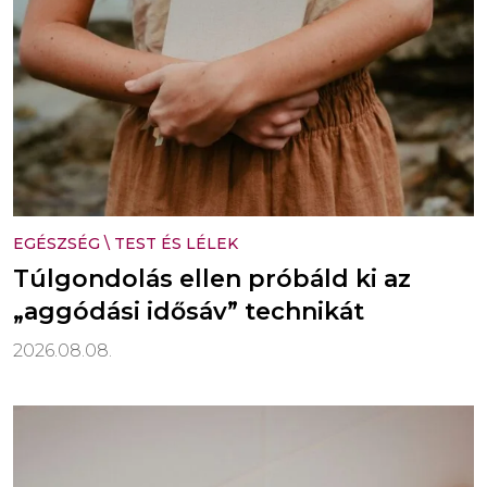
EGÉSZSÉG
\
TEST ÉS LÉLEK
Túlgondolás ellen próbáld ki az
„aggódási idősáv” technikát
2026.08.08.