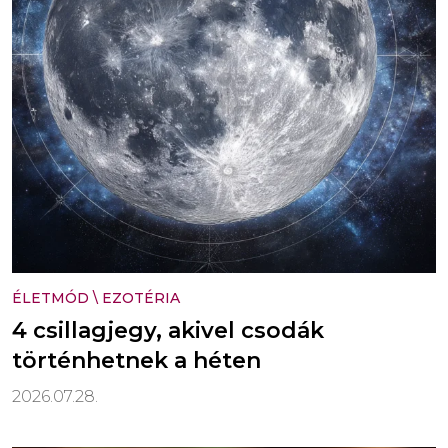
ÉLETMÓD
\
EZOTÉRIA
4 csillagjegy, akivel csodák
történhetnek a héten
2026.07.28.