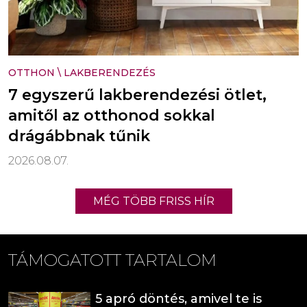
OTTHON
\
LAKBERENDEZÉS
7 egyszerű lakberendezési ötlet,
amitől az otthonod sokkal
drágábbnak tűnik
2026.08.07.
MÉG TÖBB FRISS HÍR
TÁMOGATOTT TARTALOM
5 apró döntés, amivel te is