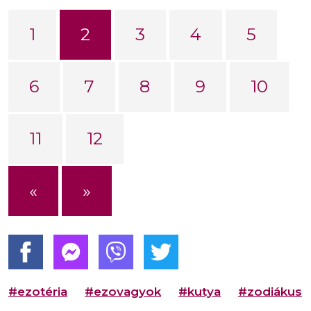
1
2
3
4
5
6
7
8
9
10
11
12
«
»
#ezotéria
#ezovagyok
#kutya
#zodiákus