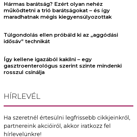
Hármas barátság? Ezért olyan nehéz
működtetni a trió barátságokat – és így
maradhatnak mégis kiegyensúlyozottak
Túlgondolás ellen próbáld ki az „aggódási
idősáv” technikát
Így kellene igazából kakilni – egy
gasztroenterológus szerint szinte mindenki
rosszul csinálja
HÍRLEVÉL
Ha szeretnél értesülni legfrissebb cikkjeinkről,
partnereink akcióiról, akkor iratkozz fel
hírlevelünkre!