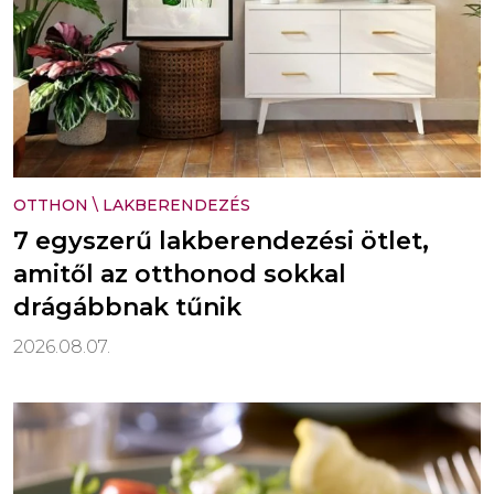
OTTHON
\
LAKBERENDEZÉS
7 egyszerű lakberendezési ötlet,
amitől az otthonod sokkal
drágábbnak tűnik
2026.08.07.