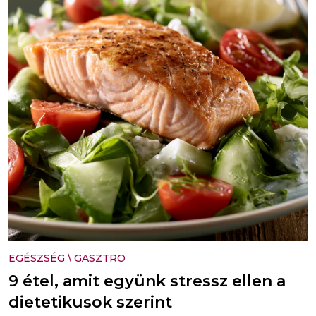
EGÉSZSÉG
\
GASZTRO
9 étel, amit együnk stressz ellen a
dietetikusok szerint