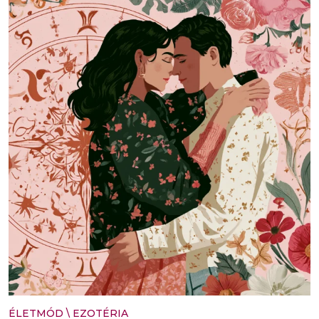
ÉLETMÓD
\
EZOTÉRIA