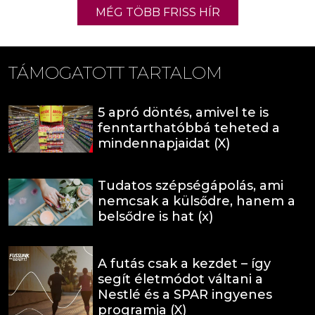
MÉG TÖBB FRISS HÍR
TÁMOGATOTT TARTALOM
5 apró döntés, amivel te is
fenntarthatóbbá teheted a
mindennapjaidat (X)
Tudatos szépségápolás, ami
nemcsak a külsődre, hanem a
belsődre is hat (x)
A futás csak a kezdet – így
segít életmódot váltani a
Nestlé és a SPAR ingyenes
programja (X)