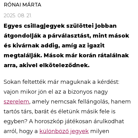
RÓNAI MÁRTA
2025. 08. 21.
Egyes csillagjegyek szülöttei jobban
átgondolják a párválasztást, mint mások
és kivárnak addig, amíg az igazit
megtalálják. Mások már korán rátalálnak
arra, akivel elköteleződnek.
Sokan feltették már maguknak a kérdést:
vajon mikor jön el az a bizonyos nagy
szerelem
, amely nemcsak fellángolás, hanem
tartós társ, barát és életünk másik fele is
egyben? A horoszkóp játékosan árulkodhat
arról, hogy a
különböző jegyek
milyen