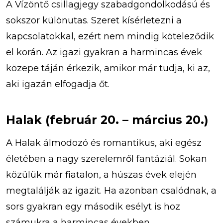
A Vízöntő csillagjegy szabadgondolkodású és
sokszor különutas. Szeret kísérletezni a
kapcsolatokkal, ezért nem mindig köteleződik
el korán. Az igazi gyakran a harmincas évek
közepe táján érkezik, amikor már tudja, ki az,
aki igazán elfogadja őt.
Halak (február 20. – március 20.)
A Halak álmodozó és romantikus, aki egész
életében a nagy szerelemről fantáziál. Sokan
közülük már fiatalon, a húszas évek elején
megtalálják az igazit. Ha azonban csalódnak, a
sors gyakran egy második esélyt is hoz
számukra a harmincas években.