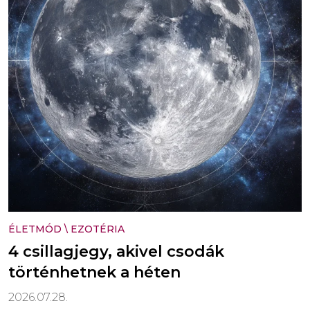
ÉLETMÓD
\
EZOTÉRIA
4 csillagjegy, akivel csodák
történhetnek a héten
2026.07.28.