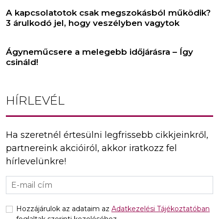
A kapcsolatotok csak megszokásból működik?
3 árulkodó jel, hogy veszélyben vagytok
Ágyneműcsere a melegebb időjárásra – Így
csináld!
HÍRLEVÉL
Ha szeretnél értesülni legfrissebb cikkjeinkről,
partnereink akcióiról, akkor iratkozz fel
hírlevelünkre!
Hozzájárulok az adataim az
Adatkezelési Tájékoztatóban