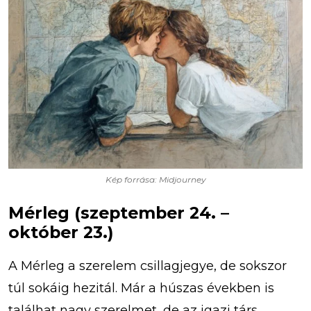
Kép forrása: Midjourney
Mérleg (szeptember 24. –
október 23.)
A Mérleg a szerelem csillagjegye, de sokszor
túl sokáig hezitál. Már a húszas években is
találhat nagy szerelmet, de az igazi társ