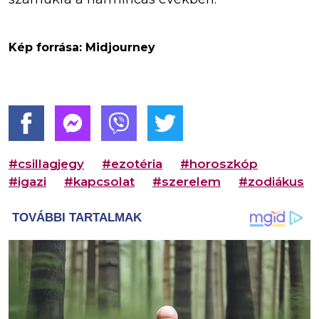
Kép forrása: Midjourney
#csillagjegy
#ezotéria
#horoszkóp
#igazi
#kapcsolat
#szerelem
#zodiákus