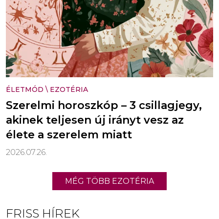
ÉLETMÓD
\
EZOTÉRIA
Szerelmi horoszkóp – 3 csillagjegy,
akinek teljesen új irányt vesz az
élete a szerelem miatt
2026.07.26.
MÉG TÖBB EZOTÉRIA
FRISS HÍREK