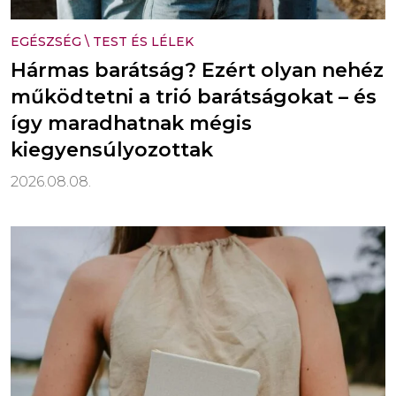
EGÉSZSÉG
\
TEST ÉS LÉLEK
Hármas barátság? Ezért olyan nehéz
működtetni a trió barátságokat – és
így maradhatnak mégis
kiegyensúlyozottak
2026.08.08.