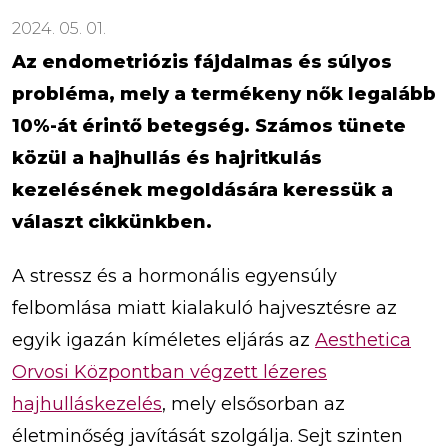
2024. 05. 01.
Az endometriózis fájdalmas és súlyos
probléma, mely a termékeny nők legalább
10%-át érintő betegség. Számos tünete
közül a hajhullás és hajritkulás
kezelésének megoldására keressük a
választ cikkünkben.
A stressz és a hormonális egyensúly
felbomlása miatt kialakuló hajvesztésre az
egyik igazán kíméletes eljárás az
Aesthetica
Orvosi Központban végzett lézeres
hajhulláskezelés
, mely elsősorban az
életminőség javítását szolgálja. Sejt szinten