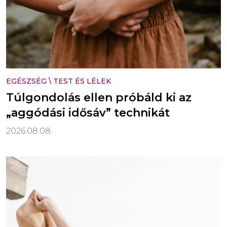
EGÉSZSÉG
\
TEST ÉS LÉLEK
Túlgondolás ellen próbáld ki az
„aggódási idősáv” technikát
2026.08.08.