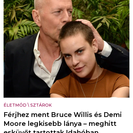
ÉLETMÓD
\
SZTÁROK
Férjhez ment Bruce Willis és Demi
Moore legkisebb lánya – meghitt
esküvőt tartottak Idahóban