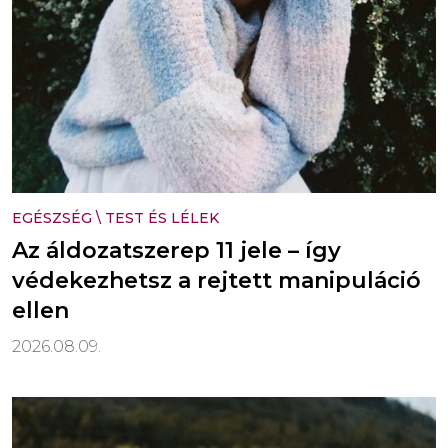
EGÉSZSÉG
\
TEST ÉS LÉLEK
Az áldozatszerep 11 jele – így
védekezhetsz a rejtett manipuláció
ellen
2026.08.09.