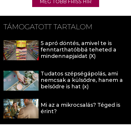
MÉG TÖBB FRISS HÍR
TÁMOGATOTT TARTALOM
5 apró döntés, amivel te is
fenntarthatóbbá teheted a
mindennapjaidat (X)
Tudatos szépségápolás, ami
nemcsak a külsődre, hanem a
belsődre is hat (x)
Mi az a mikrocsalás? Téged is
érint?