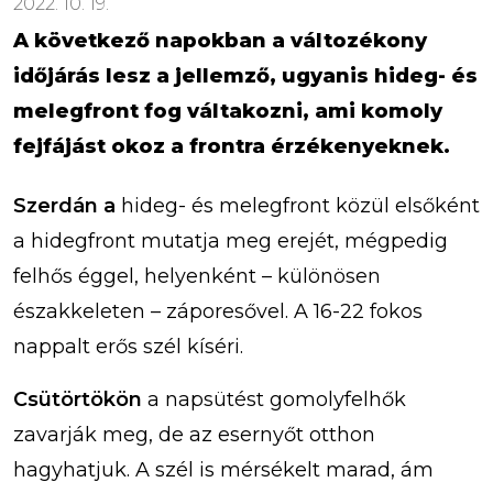
2022. 10. 19.
A következő napokban a változékony
időjárás lesz a jellemző, ugyanis hideg- és
melegfront fog váltakozni, ami komoly
fejfájást okoz a frontra érzékenyeknek.
Szerdán a
hideg- és melegfront közül elsőként
a hidegfront mutatja meg erejét, mégpedig
felhős éggel, helyenként – különösen
északkeleten – záporesővel. A 16-22 fokos
nappalt erős szél kíséri.
Csütörtökön
a napsütést gomolyfelhők
zavarják meg, de az esernyőt otthon
hagyhatjuk. A szél is mérsékelt marad, ám