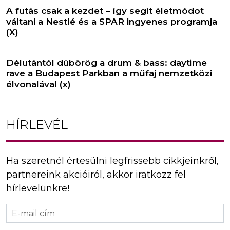
A futás csak a kezdet – így segít életmódot
váltani a Nestlé és a SPAR ingyenes programja
(X)
Délutántól dübörög a drum & bass: daytime
rave a Budapest Parkban a műfaj nemzetközi
élvonalával (x)
HÍRLEVÉL
Ha szeretnél értesülni legfrissebb cikkjeinkről,
partnereink akcióiról, akkor iratkozz fel
hírlevelünkre!