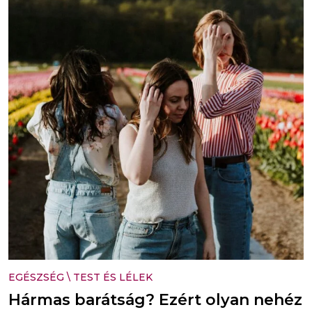
EGÉSZSÉG
\
TEST ÉS LÉLEK
Hármas barátság? Ezért olyan nehéz