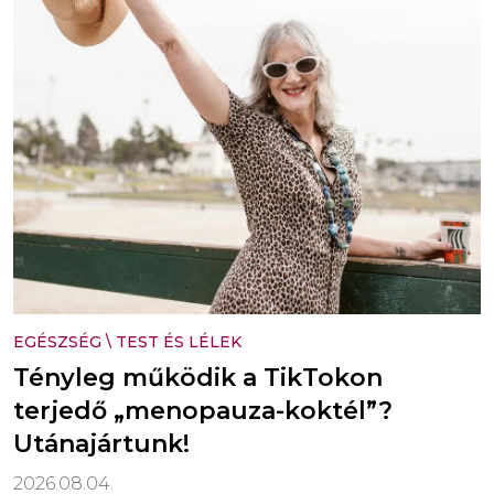
EGÉSZSÉG
\
TEST ÉS LÉLEK
Tényleg működik a TikTokon
terjedő „menopauza-koktél”?
Utánajártunk!
2026.08.04.