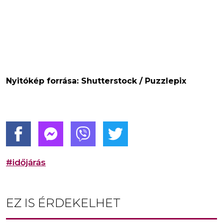
Nyitókép forrása: Shutterstock / Puzzlepix
#időjárás
EZ IS ÉRDEKELHET