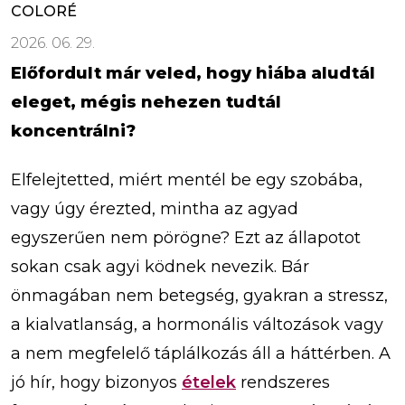
COLORÉ
2026. 06. 29.
Előfordult már veled, hogy hiába aludtál
eleget, mégis nehezen tudtál
koncentrálni?
Elfelejtetted, miért mentél be egy szobába,
vagy úgy érezted, mintha az agyad
egyszerűen nem pörögne? Ezt az állapotot
sokan csak agyi ködnek nevezik. Bár
önmagában nem betegség, gyakran a stressz,
a kialvatlanság, a hormonális változások vagy
a nem megfelelő táplálkozás áll a háttérben. A
jó hír, hogy bizonyos
ételek
rendszeres