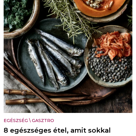
EGÉSZSÉG
\
GASZTRO
8 egészséges étel, amit sokkal