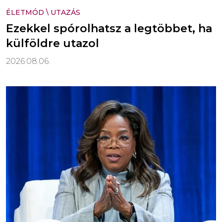
ÉLETMÓD
\
UTAZÁS
Ezekkel spórolhatsz a legtöbbet, ha
külföldre utazol
2026.08.06.