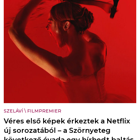
SZELÁVÍ
\
FILMPREMIER
Véres első képek érkeztek a Netflix
új sorozatából – a Szörnyeteg
következő évada egy hírhedt baltás