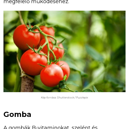
megfelelő működéséhez.
Kép forrása: Shutterstock / Puzzlepix
Gomba
A gombák B-vitaminokat, szelént és