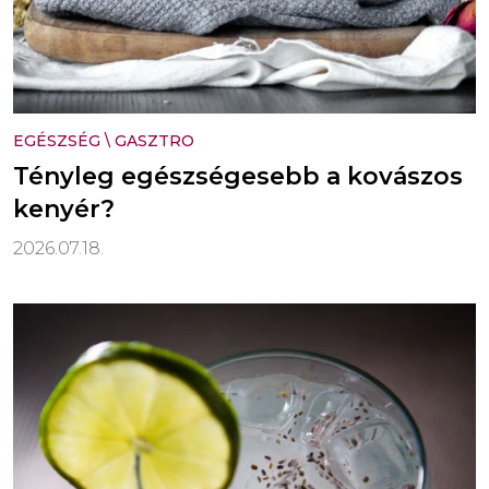
EGÉSZSÉG
\
GASZTRO
Tényleg egészségesebb a kovászos
kenyér?
2026.07.18.