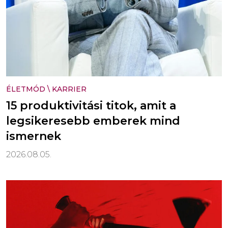
ÉLETMÓD
\
KARRIER
15 produktivitási titok, amit a
legsikeresebb emberek mind
ismernek
2026.08.05.