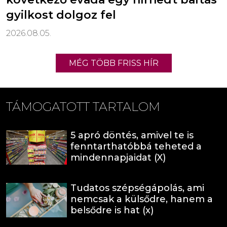
gyilkost dolgoz fel
2026.08.05.
MÉG TÖBB FRISS HÍR
TÁMOGATOTT TARTALOM
5 apró döntés, amivel te is
fenntarthatóbbá teheted a
mindennapjaidat (X)
Tudatos szépségápolás, ami
nemcsak a külsődre, hanem a
belsődre is hat (x)