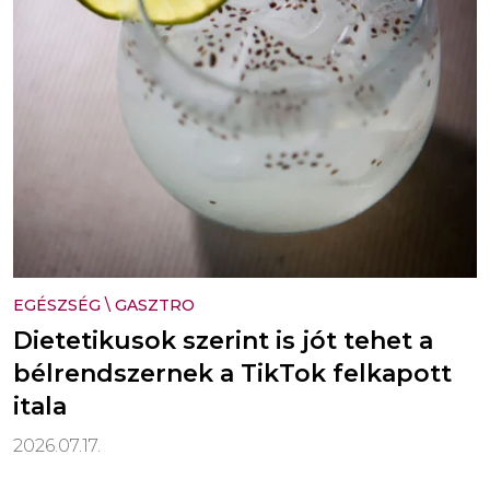
EGÉSZSÉG
\
GASZTRO
Dietetikusok szerint is jót tehet a
bélrendszernek a TikTok felkapott
itala
2026.07.17.