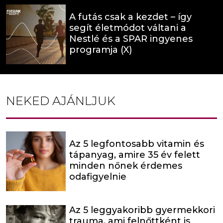
A futás csak a kezdet – így
segít életmódot váltani a
Nestlé és a SPAR ingyenes
programja (X)
NEKED AJÁNLJUK
Az 5 legfontosabb vitamin és
tápanyag, amire 35 év felett
minden nőnek érdemes
odafigyelnie
Az 5 leggyakoribb gyermekkori
trauma, ami felnőttként is