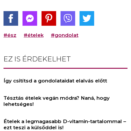
#ész
#ételek
#gondolat
EZ IS ÉRDEKELHET
Így csitítsd a gondolataidat elalvás előtt
Tésztás ételek vegán módra? Naná, hogy
lehetséges!
Ételek a legmagasabb D-vitamin-tartalommal –
ezt teszi a külsőddel is!