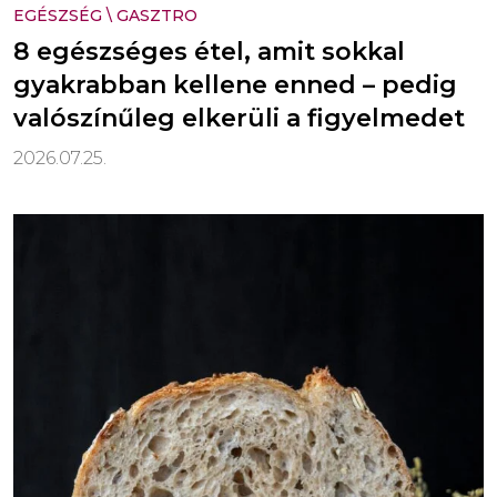
EGÉSZSÉG
\
GASZTRO
8 egészséges étel, amit sokkal
gyakrabban kellene enned – pedig
valószínűleg elkerüli a figyelmedet
2026.07.25.