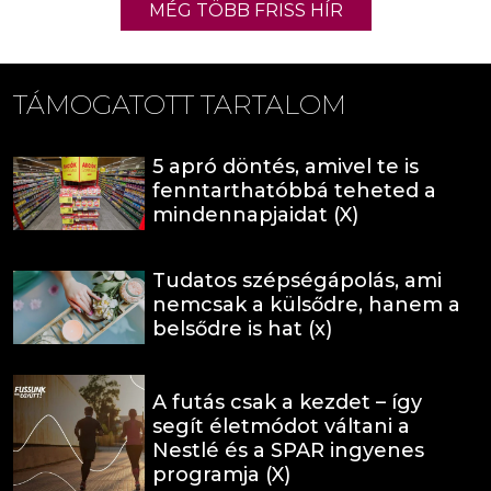
MÉG TÖBB FRISS HÍR
TÁMOGATOTT TARTALOM
5 apró döntés, amivel te is
fenntarthatóbbá teheted a
mindennapjaidat (X)
Tudatos szépségápolás, ami
nemcsak a külsődre, hanem a
belsődre is hat (x)
A futás csak a kezdet – így
segít életmódot váltani a
Nestlé és a SPAR ingyenes
programja (X)