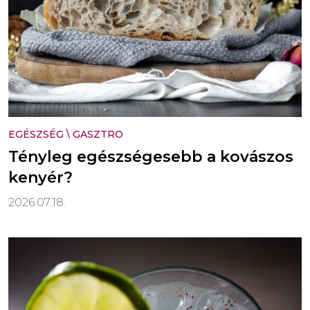
EGÉSZSÉG
\
GASZTRO
Tényleg egészségesebb a kovászos
kenyér?
2026.07.18.