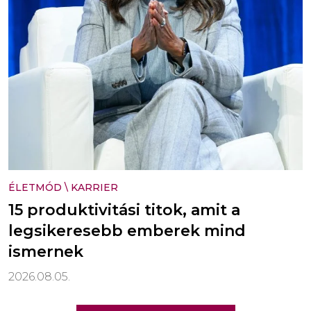
ÉLETMÓD
\
KARRIER
15 produktivitási titok, amit a
legsikeresebb emberek mind
ismernek
2026.08.05.