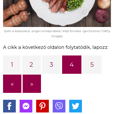
Ilyen a klasszikus, angol ünnepi ebéd / Kép forrása: IgorDutina / Getty
Images
A cikk a következő oldalon folytatódik, lapozz:
1
2
3
4
5
«
»