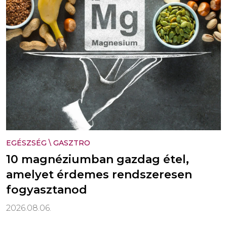
EGÉSZSÉG
\
GASZTRO
10 magnéziumban gazdag étel,
amelyet érdemes rendszeresen
fogyasztanod
2026.08.06.