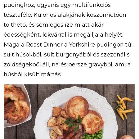
pudinghoz, ugyanis egy multifunkciós
tésztaféle. Különös alakjának köszönhetően
tölthető, és semleges íze miatt akár
édességként, lekvárral is megállja a helyét.
Maga a Roast Dinner a Yorkshire pudingon túl
sült húsokból, sült burgonyából és szezonális
zöldségekből áll, na és persze gravyből, ami a
húsból kisült mártás.