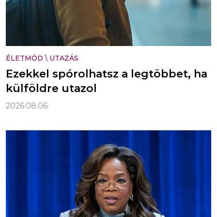
ÉLETMÓD
\
UTAZÁS
Ezekkel spórolhatsz a legtöbbet, ha
külföldre utazol
2026.08.06.