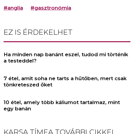
#anglia
#gasztronómia
EZ IS ÉRDEKELHET
Ha minden nap banánt eszel, tudod mi történik
a testeddel?
7 étel, amit soha ne tarts a hűtőben, mert csak
tönkreteszed őket
10 étel, amely több káliumot tartalmaz, mint
egy banán
KARSA TÍMEA
TOVÁBBI CIKKEI