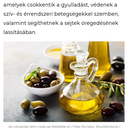
amelyek csökkentik a gyulladást, védenek a
szív- és érrendszeri betegségekkel szemben,
valamint segíthetnek a sejtek öregedésének
lassításában.
Az olívaolaj nem csak az ételekbe jó! / Kép forrása: Shutterstock /