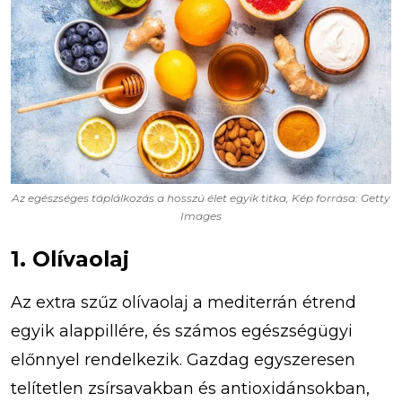
Az egészséges táplálkozás a hosszú élet egyik titka, Kép forrása: Getty
Images
1. Olívaolaj
Az extra szűz olívaolaj a mediterrán étrend
egyik alappillére, és számos egészségügyi
előnnyel rendelkezik. Gazdag egyszeresen
telítetlen zsírsavakban és antioxidánsokban,