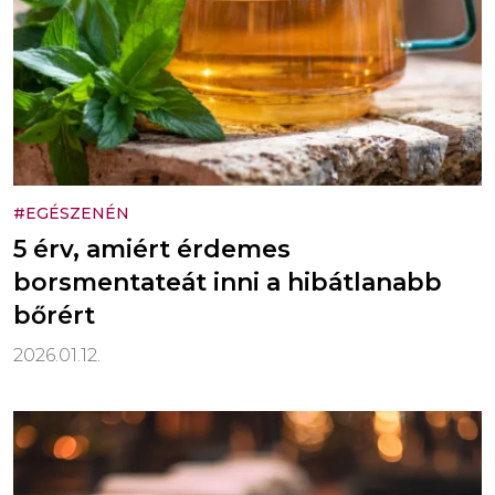
#EGÉSZENÉN
5 érv, amiért érdemes
borsmentateát inni a hibátlanabb
bőrért
2026.01.12.