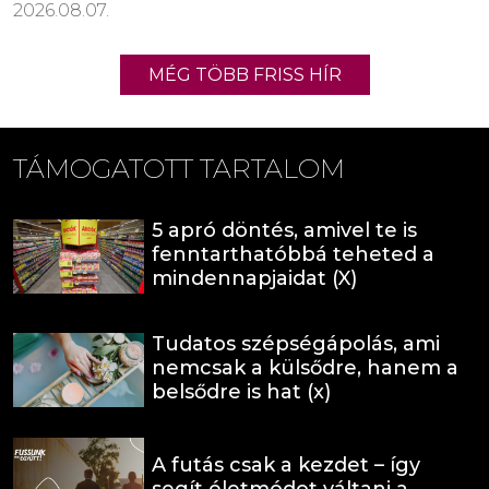
2026.08.07.
MÉG TÖBB FRISS HÍR
TÁMOGATOTT TARTALOM
5 apró döntés, amivel te is
fenntarthatóbbá teheted a
mindennapjaidat (X)
Tudatos szépségápolás, ami
nemcsak a külsődre, hanem a
belsődre is hat (x)
A futás csak a kezdet – így
segít életmódot váltani a