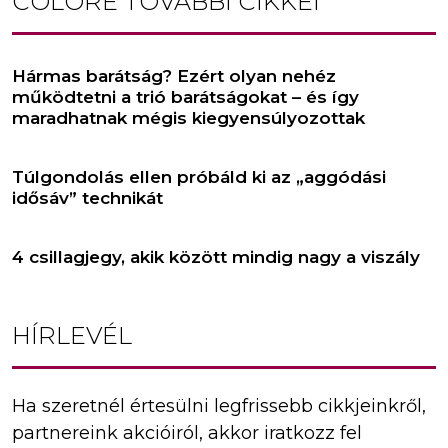
COLORÉ
TOVÁBBI CIKKEI
Hármas barátság? Ezért olyan nehéz
működtetni a trió barátságokat – és így
maradhatnak mégis kiegyensúlyozottak
Túlgondolás ellen próbáld ki az „aggódási
idősáv” technikát
4 csillagjegy, akik között mindig nagy a viszály
HÍRLEVÉL
Ha szeretnél értesülni legfrissebb cikkjeinkről,
partnereink akcióiról, akkor iratkozz fel