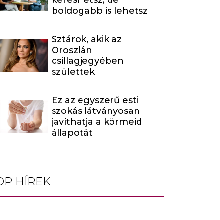
kereshetsz, de
boldogabb is lehetsz
Sztárok, akik az
Oroszlán
csillagjegyében
születtek
Ez az egyszerű esti
szokás látványosan
javíthatja a körmeid
állapotát
OP HÍREK