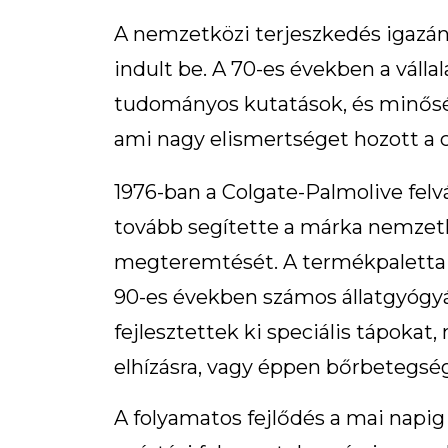
A nemzetközi terjeszkedés igazán
indult be. A 70-es években a válla
tudományos kutatások, és minőség
ami nagy elismertséget hozott a 
1976-ban a Colgate-Palmolive felvás
tovább segítette a márka nemzetk
megteremtését. A termékpaletta e
90-es években számos állatgyógy
fejlesztettek ki speciális tápokat,
elhízásra, vagy éppen bőrbetegsé
A folyamatos fejlődés a mai napig a