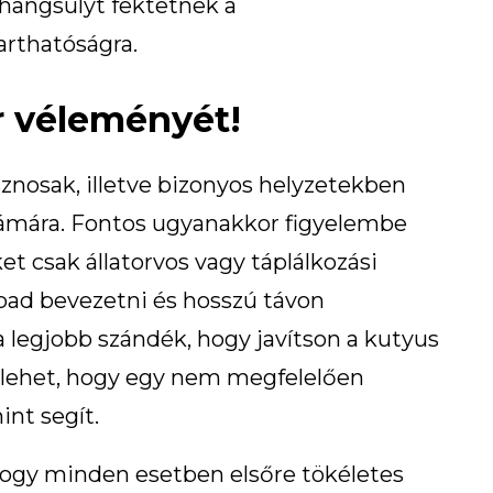
 hangsúlyt fektetnek a
arthatóságra.
r véleményét!
sznosak, illetve bizonyos helyzetekben
ámára. Fontos ugyanakkor figyelembe
t csak állatorvos vagy táplálkozási
abad bevezetni és hosszú távon
 a legjobb szándék, hogy javítson a kutyus
, lehet, hogy egy nem megfelelően
int segít.
ogy minden esetben elsőre tökéletes