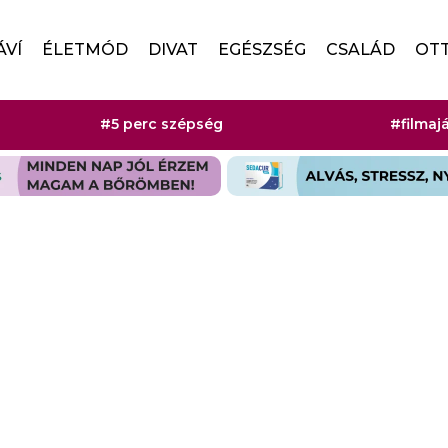
ÁVÍ
ÉLETMÓD
DIVAT
EGÉSZSÉG
CSALÁD
OT
#5 perc szépség
#filmaj