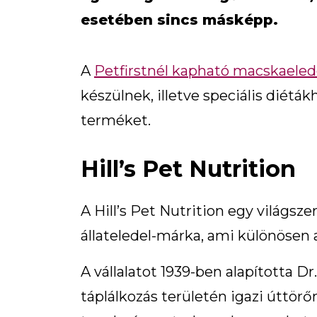
esetében sincs másképp.
A
Petfirstnél kapható macskaeled
készülnek, illetve speciális diéták
terméket.
Hill’s Pet Nutrition
A Hill’s Pet Nutrition egy világsz
állateledel-márka, ami különösen a 
A vállalatot 1939-ben alapította Dr. 
táplálkozás területén igazi úttör