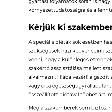
gyártási folyamatok során is nagy
környezettudatosságra és a fennt
Kérjük ki szakembe
A speciális diéták sok esetben ha
szükségesek házi kedvenceink sz
venni, hogy a különleges étrendeke
szakértő asszisztálása mellett sz
alkalmazni. Hiába vezérli a gazdit
vagy cica egészségügyi állapotán
összeállított diétával többet árt, m
Még a szakemberek sem biztos, h