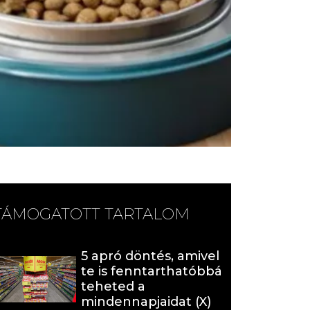
TÁMOGATOTT TARTALOM
5 apró döntés, amivel
te is fenntarthatóbbá
teheted a
mindennapjaidat (X)