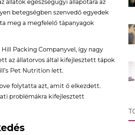
 állatok egészségügyi állapotára az
amilyen betegségben szenvedő egyedek
ozta meg a megfelelő tápanyagok
a Hill Packing Companyvel, így nagy
z állatorvos által kifejlesztett tápok
l’s Pet Nutrition lett.
ve folytatta azt, amit ő elkezdett.
ti problémákra kifejlesztett
T
kedés