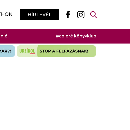
THON
HÍRLEVÉL
ánló
#coloré könyvklub