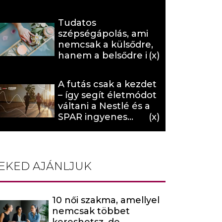
Tudatos
szépségápolás, ami
nemcsak a külsődre,
hanem a belsődre is
hat (x)
A futás csak a kezdet
– így segít életmódot
váltani a Nestlé és a
SPAR ingyenes
programja (X)
EKED AJÁNLJUK
10 női szakma, amellyel
nemcsak többet