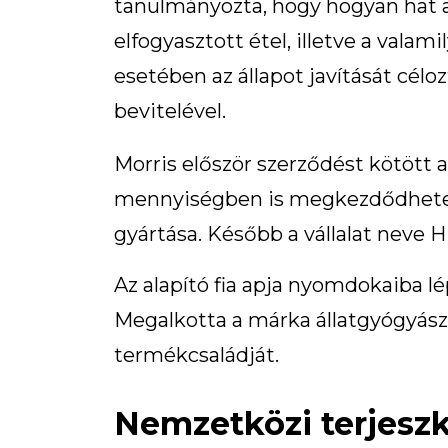
tanulmányozta, hogy hogyan hat az
elfogyasztott étel, illetve a val
esetében az állapot javítását cél
bevitelével.
Morris először szerződést kötött 
mennyiségben is megkezdődhetett a
gyártása. Később a vállalat neve Hil
Az alapító fia apja nyomdokaiba lép
Megalkotta a márka állatgyógyásza
termékcsaládját.
Nemzetközi terjesz