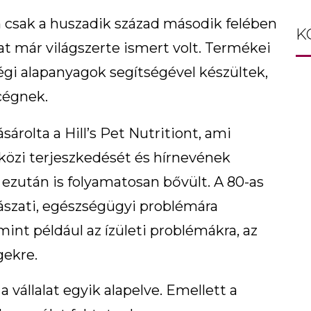
 csak a huszadik század második felében
K
lat már világszerte ismert volt. Termékei
i alapanyagok segítségével készültek,
cégnek.
árolta a Hill’s Pet Nutritiont, ami
özi terjeszkedését és hírnevének
zután is folyamatosan bővült. A 80-as
ászati, egészségügyi problémára
 mint például az ízületi problémákra, az
gekre.
 vállalat egyik alapelve. Emellett a