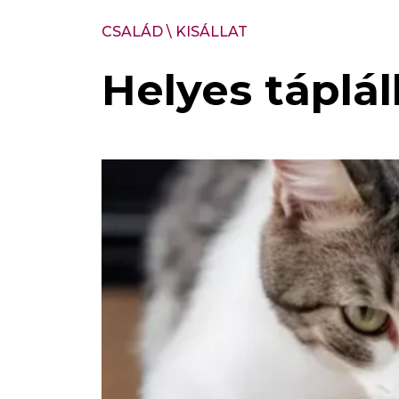
CSALÁD
\
KISÁLLAT
Helyes táplál