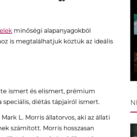
elek
minőségi alapanyagokból
hoz is megtalálhatjuk köztük az ideális
erte ismert és elismert, prémium
speciális, diétás tápjairól ismert.
N
Mark L. Morris állatorvos, aki az állati
őnek számított. Morris hosszasan