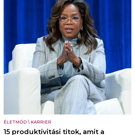
ÉLETMÓD
\
KARRIER
15 produktivitási titok, amit a