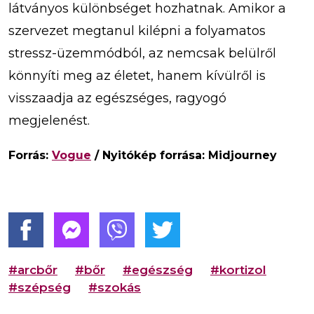
látványos különbséget hozhatnak. Amikor a
szervezet megtanul kilépni a folyamatos
stressz-üzemmódból, az nemcsak belülről
könnyíti meg az életet, hanem kívülről is
visszaadja az egészséges, ragyogó
megjelenést.
Forrás:
Vogue
/ Nyitókép forrása: Midjourney
#arcbőr
#bőr
#egészség
#kortizol
#szépség
#szokás