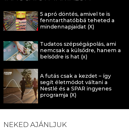
5 apró döntés, amivel te is
fenntarthatóbbá teheted a
mindennapjaidat (X)
Tudatos szépségápolás, ami
nemcsak a külsődre, hanem a
belsődre is hat (x)
A futás csak a kezdet – így
segít életmódot váltani a
Nestlé és a SPAR ingyenes
programja (X)
NEKED AJÁNLJUK