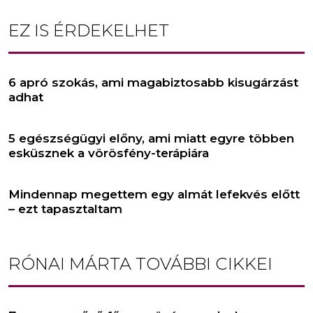
EZ IS ÉRDEKELHET
6 apró szokás, ami magabiztosabb kisugárzást
adhat
5 egészségügyi előny, ami miatt egyre többen
esküsznek a vörösfény-terápiára
Mindennap megettem egy almát lefekvés előtt
– ezt tapasztaltam
RÓNAI MÁRTA
TOVÁBBI CIKKEI