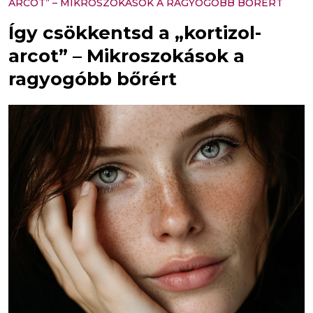
ARCOT” – MIKROSZOKÁSOK A RAGYOGÓBB BŐRÉRT
Így csökkentsd a „kortizol-
arcot” – Mikroszokások a
ragyogóbb bőrért