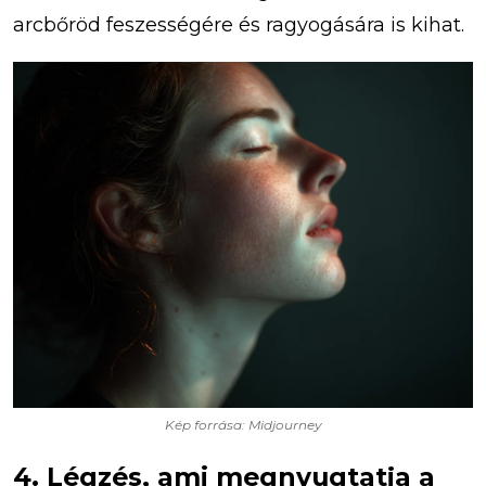
arcbőröd feszességére és ragyogására is kihat.
Kép forrása: Midjourney
4. Légzés, ami megnyugtatja a