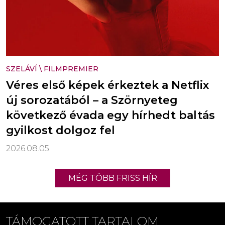
SZELÁVÍ
\
FILMPREMIER
Véres első képek érkeztek a Netflix
új sorozatából – a Szörnyeteg
következő évada egy hírhedt baltás
gyilkost dolgoz fel
2026.08.05.
MÉG TÖBB FRISS HÍR
TÁMOGATOTT TARTALOM