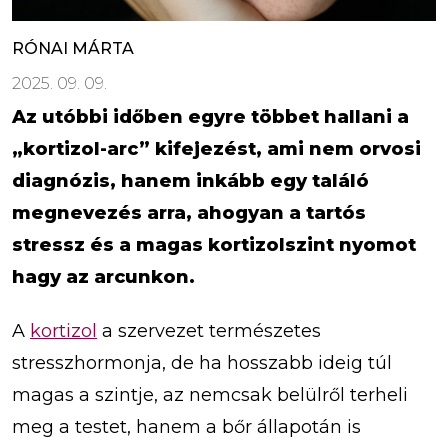
RÓNAI MÁRTA
2025. 09. 09.
Az utóbbi időben egyre többet hallani a
„kortizol-arc” kifejezést, ami nem orvosi
diagnózis, hanem inkább egy találó
megnevezés arra, ahogyan a tartós
stressz és a magas kortizolszint nyomot
hagy az arcunkon.
A
kortizol
a szervezet természetes
stresszhormonja, de ha hosszabb ideig túl
magas a szintje, az nemcsak belülről terheli
meg a testet, hanem a bőr állapotán is