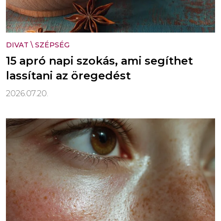
DIVAT
\
SZÉPSÉG
15 apró napi szokás, ami segíthet
lassítani az öregedést
2026.07.20.