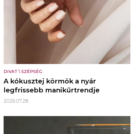
DIVAT
\
SZÉPSÉG
A kókusztej körmök a nyár
legfrissebb manikűrtrendje
2026.07.28.