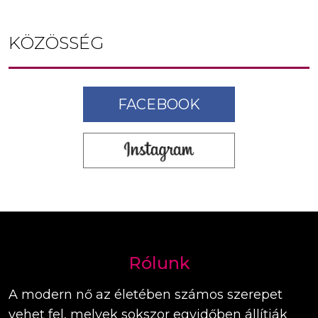
KÖZÖSSÉG
FACEBOOK
Rólunk
A modern nő az életében számos szerepet
vehet fel, melyek sokszor egyidőben állítják