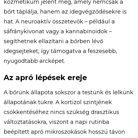
kozmetikum jelent meg, amely nemcsak a
bőrt táplálja, hanem az idegvégződésekre is
hat. A neuroaktív összetevők – például a
sáfránykivonat vagy a kannabinoidok –
segíthetnek ellazítani a bőrben lévő
idegsejteket, így támogatva a feszesebb,
nyugodtabb arcképet.
Az apró lépések ereje
A bőrünk állapota sokszor a testünk és lelkünk
állapotának tükre. A kortizol szintjének
csökkentéséhez nincs szükség drasztikus
változtatásokra, viszont a napi rutinba
beépített apró mikroszokások hosszú távon