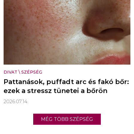
DIVAT
\
SZÉPSÉG
Pattanások, puffadt arc és fakó bőr:
ezek a stressz tünetei a bőrön
2026.07.14.
MÉG TÖBB SZÉPSÉG