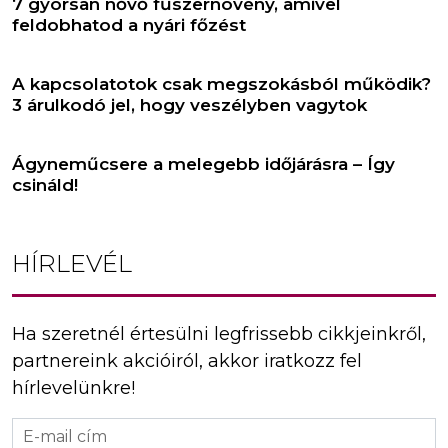
7 gyorsan nővő fűszernövény, amivel
feldobhatod a nyári főzést
A kapcsolatotok csak megszokásból működik?
3 árulkodó jel, hogy veszélyben vagytok
Ágyneműcsere a melegebb időjárásra – Így
csináld!
HÍRLEVÉL
Ha szeretnél értesülni legfrissebb cikkjeinkről,
partnereink akcióiról, akkor iratkozz fel
hírlevelünkre!