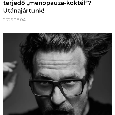
terjedő „menopauza-koktél”?
Utánajártunk!
2026.08.04.