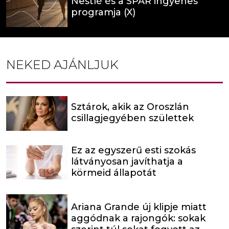
Nestlé és a SPAR ingyenes
programja (X)
NEKED AJÁNLJUK
Sztárok, akik az Oroszlán
csillagjegyében születtek
Ez az egyszerű esti szokás
látványosan javíthatja a
körmeid állapotát
Ariana Grande új klipje miatt
aggódnak a rajongók: sokak