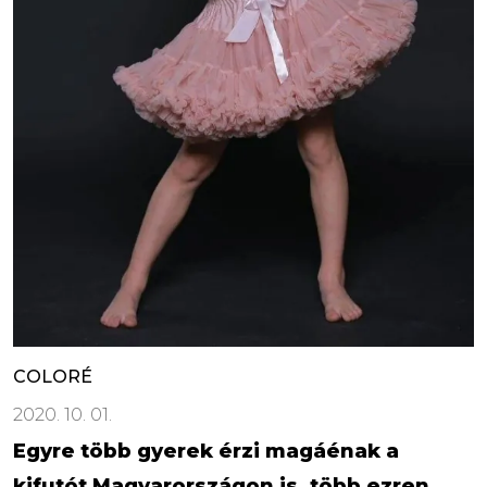
COLORÉ
2020. 10. 01.
Egyre több gyerek érzi magáénak a
kifutót Magyarországon is, több ezren