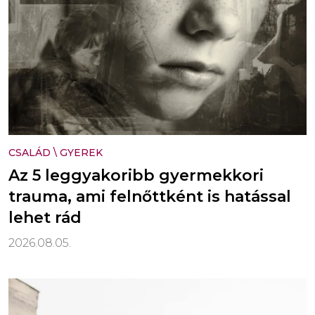
CSALÁD
\
GYEREK
Az 5 leggyakoribb gyermekkori
trauma, ami felnőttként is hatással
lehet rád
2026.08.05.