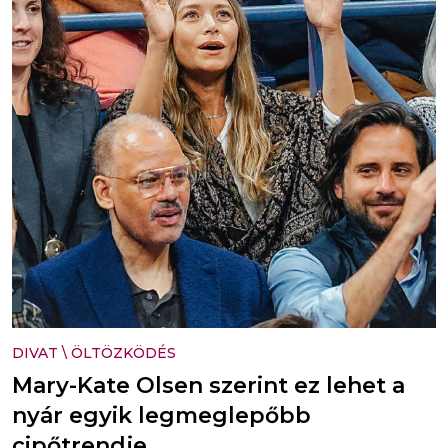
DIVAT
\
ÖLTÖZKÖDÉS
Mary-Kate Olsen szerint ez lehet a
nyár egyik legmeglepőbb
cipőtrendje