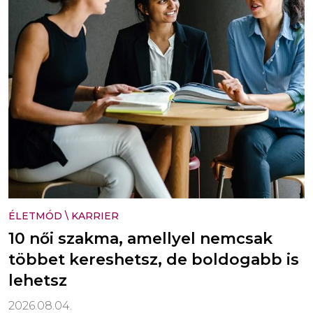
ÉLETMÓD
\
KARRIER
10 női szakma, amellyel nemcsak
többet kereshetsz, de boldogabb is
lehetsz
2026.08.04.