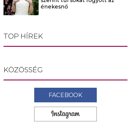
szerint túl sokat fogyott az
énekesnő
TOP HÍREK
KÖZÖSSÉG
FACEBOOK