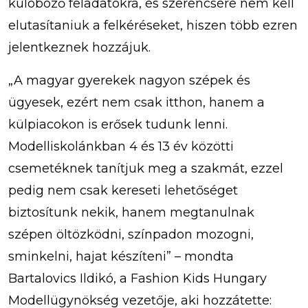
külöböző feladatokra, és szerencsére nem kell
elutasítaniuk a felkéréseket, hiszen több ezren
jelentkeznek hozzájuk.
„A magyar gyerekek nagyon szépek és
ügyesek, ezért nem csak itthon, hanem a
külpiacokon is erősek tudunk lenni.
Modelliskolánkban 4 és 13 év közötti
csemetéknek tanítjuk meg a szakmát, ezzel
pedig nem csak kereseti lehetőséget
biztosítunk nekik, hanem megtanulnak
szépen öltözködni, színpadon mozogni,
sminkelni, hajat készíteni” – mondta
Bartalovics Ildikó, a Fashion Kids Hungary
Modellügynökség vezetője, aki hozzátette: