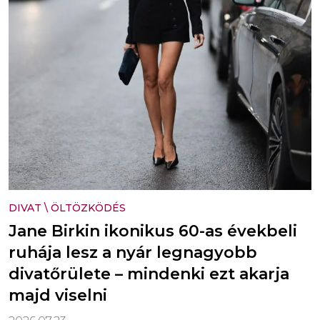
DIVAT
\
ÖLTÖZKÖDÉS
Jane Birkin ikonikus 60-as évekbeli
ruhája lesz a nyár legnagyobb
divatőrülete – mindenki ezt akarja
majd viselni