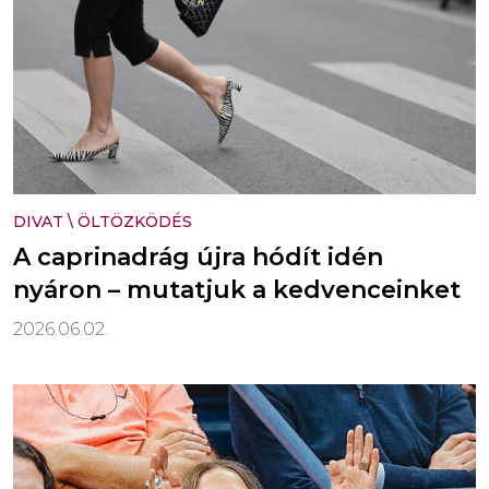
DIVAT
\
ÖLTÖZKÖDÉS
A caprinadrág újra hódít idén
nyáron – mutatjuk a kedvenceinket
2026.06.02.