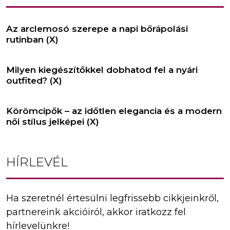
Az arclemosó szerepe a napi bőrápolási
rutinban (X)
Milyen kiegészítőkkel dobhatod fel a nyári
outfited? (X)
Körömcipők – az időtlen elegancia és a modern
női stílus jelképei (X)
HÍRLEVÉL
Ha szeretnél értesülni legfrissebb cikkjeinkről,
partnereink akcióiról, akkor iratkozz fel
hírlevelünkre!