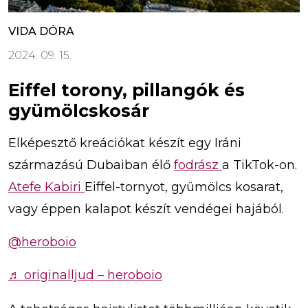
VIDA DÓRA
2024. 09. 15.
Eiffel torony, pillangók és
gyümölcskosár
Elképesztő kreációkat készít egy Iráni
származású Dubaiban élő
fodrász
a TikTok-on.
Atefe Kabiri
Eiffel-tornyot, gyümölcs kosarat,
vagy éppen kalapot készít vendégei hajából.
@heroboio
♬ originalljud – heroboio