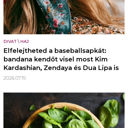
DIVAT
\
HAJ
Elfelejtheted a baseballsapkát:
bandana kendőt visel most Kim
Kardashian, Zendaya és Dua Lipa is
2026.07.19.