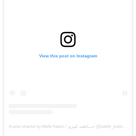
View this post on Instagram
A post shared by Atefe Kabiri / عـــاطفه کبیری (@atefe_kabiri_hairstylist)