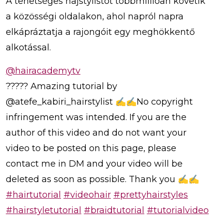
A tehetséges hajstylistot többmillióan követik
a közösségi oldalakon, ahol napról napra
elkápráztatja a rajongóit egy meghökkentő
alkotással.
@hairacademytv
????? Amazing tutorial by
@atefe_kabiri_hairstylist ✍️✍️No copyright
infringement was intended. If you are the
author of this video and do not want your
video to be posted on this page, please
contact me in DM and your video will be
deleted as soon as possible. Thank you ✍️✍️
#hairtutorial
#videohair
#prettyhairstyles
#hairstyletutorial
#braidtutorial
#tutorialvideo