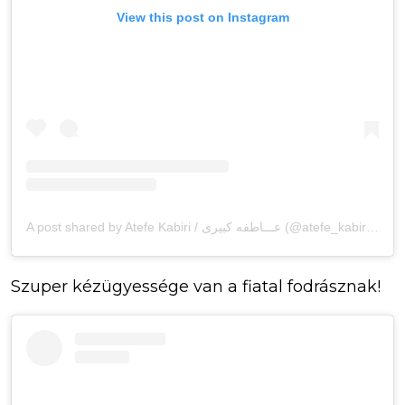
View this post on Instagram
A post shared by Atefe Kabiri / عـــاطفه کبیری (@atefe_kabiri_hairstylist)
Szuper kézügyessége van a fiatal fodrásznak!