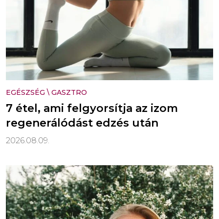
EGÉSZSÉG
\
GASZTRO
7 étel, ami felgyorsítja az izom
regenerálódást edzés után
2026.08.09.