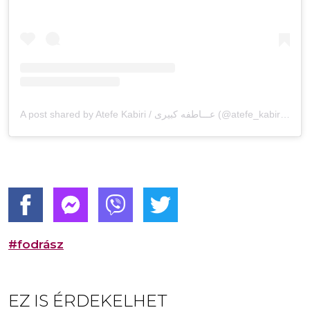
A post shared by Atefe Kabiri / عـــاطفه کبیری (@atefe_kabiri_hairstylist)
#fodrász
EZ IS ÉRDEKELHET