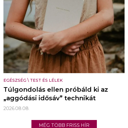
EGÉSZSÉG
\
TEST ÉS LÉLEK
Túlgondolás ellen próbáld ki az
„aggódási idősáv” technikát
2026.08.08.
MÉG TÖBB FRISS HÍR