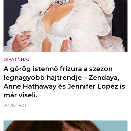
DIVAT
\
HAJ
A görög istennő frizura a szezon
legnagyobb hajtrendje – Zendaya,
Anne Hathaway és Jennifer Lopez is
már viseli.
2026.08.02.