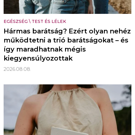
EGÉSZSÉG
\
TEST ÉS LÉLEK
Hármas barátság? Ezért olyan nehéz
működtetni a trió barátságokat – és
így maradhatnak mégis
kiegyensúlyozottak
2026.08.08.