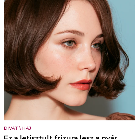
DIVAT
\
HAJ
Ez a letisztult frizura lesz a nyár