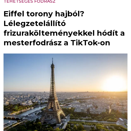
TEHETSÉGES FODRÁSZ
Eiffel torony hajból?
Lélegzetelállító
frizurakölteményekkel hódít a
mesterfodrász a TikTok-on