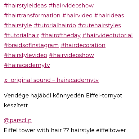
#hairstyleideas
#hairvideoshow
#hairtransformation
#hairvideo
#hairideas
#hairstyle
#tutorialhairdo
#cutehairstyles
#tutorialhair
#hairoftheday
#hairvideotutorial
#braidsofinstagram
#hairdecoration
#hairstylevideo
#hairvideoshow
#hairacademytv
♬ original sound – hairacademytv
Vendége hajából könnyedén Eiffel-tornyot
készített.
@parsclip
Eiffel tower with hair ?? hairstyle eiffeltower