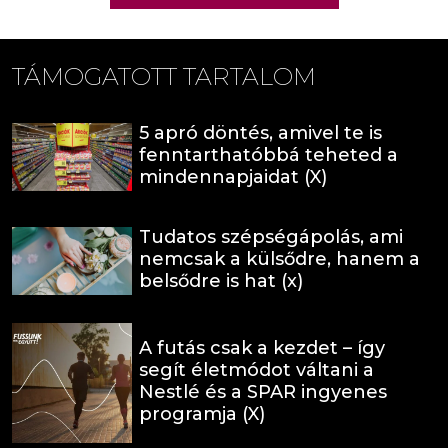
TÁMOGATOTT TARTALOM
5 apró döntés, amivel te is
fenntarthatóbbá teheted a
mindennapjaidat (X)
Tudatos szépségápolás, ami
nemcsak a külsődre, hanem a
belsődre is hat (x)
A futás csak a kezdet – így
segít életmódot váltani a
Nestlé és a SPAR ingyenes
programja (X)