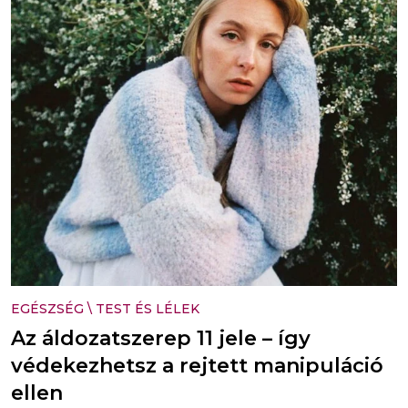
EGÉSZSÉG
\
TEST ÉS LÉLEK
Az áldozatszerep 11 jele – így
védekezhetsz a rejtett manipuláció
ellen