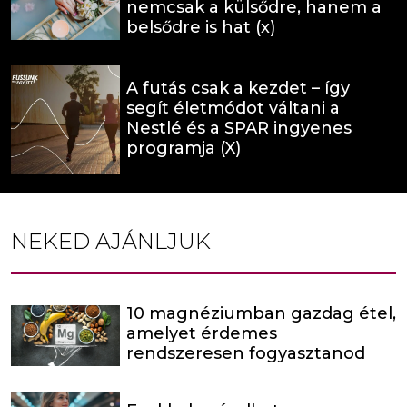
nemcsak a külsődre, hanem a
belsődre is hat (x)
A futás csak a kezdet – így
segít életmódot váltani a
Nestlé és a SPAR ingyenes
programja (X)
NEKED AJÁNLJUK
10 magnéziumban gazdag étel,
amelyet érdemes
rendszeresen fogyasztanod