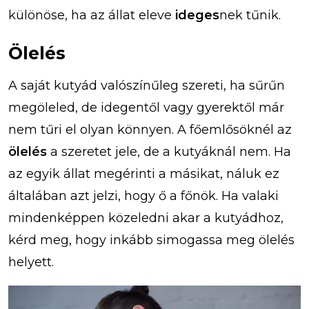
különöse, ha az állat eleve
ideges
nek tűnik.
Ölelés
A saját kutyád valószínűleg szereti, ha sűrűn
megöleled, de idegentől vagy gyerektől már
nem tűri el olyan könnyen. A főemlősöknél az
ölelés
a szeretet jele, de a kutyáknál nem. Ha
az egyik állat megérinti a másikat, náluk ez
általában azt jelzi, hogy ő a főnök. Ha valaki
mindenképpen közeledni akar a kutyádhoz,
kérd meg, hogy inkább simogassa meg ölelés
helyett.