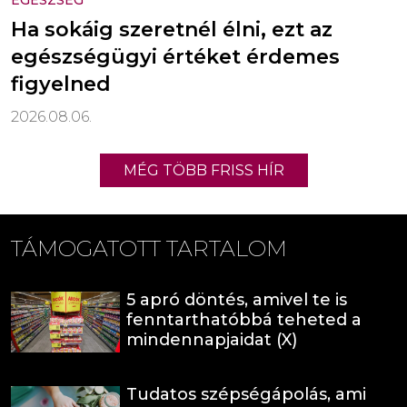
EGÉSZSÉG
Ha sokáig szeretnél élni, ezt az
egészségügyi értéket érdemes
figyelned
2026.08.06.
MÉG TÖBB FRISS HÍR
TÁMOGATOTT TARTALOM
5 apró döntés, amivel te is
fenntarthatóbbá teheted a
mindennapjaidat (X)
Tudatos szépségápolás, ami