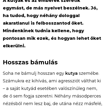
A kutyák és az emberek szeretik
egymást, de más nyelvet beszélnek. Jó,
ha tudod, hogy néhány dologgal
akaratlanul is felbosszantod őket.
Mindenkinek tudnia kellene, hogy
pontosan mik ezek, és hogyan lehet őket
elkerülni.
Hosszas bámulás
Soha ne bámulj hosszan egy
kutya
szemébe.
Számukra ez kihívás, ami agressziót válthat ki
– a saját kutyád esetében valószínűleg nem,
de ő sem fogja szeretni. Néhány másodperces
nézésből nem lesz baj, de utána nézz másfelé,