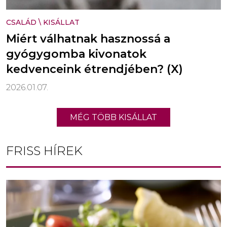
CSALÁD
\
KISÁLLAT
Miért válhatnak hasznossá a
gyógygomba kivonatok
kedvenceink étrendjében? (X)
2026.01.07.
MÉG TÖBB KISÁLLAT
FRISS HÍREK