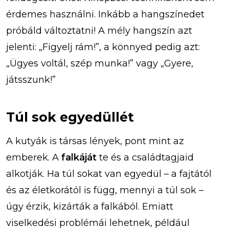
érdemes használni. Inkább a hangszínedet
próbáld változtatni! A mély hangszín azt
jelenti: „Figyelj rám!”, a könnyed pedig azt:
„Ügyes voltál, szép munka!” vagy „Gyere,
játsszunk!”
Túl sok egyedüllét
A kutyák is társas lények, pont mint az
emberek. A
falkáját
te és a családtagjaid
alkotják. Ha túl sokat van egyedül – a fajtától
és az életkorától is függ, mennyi a túl sok –
úgy érzik, kizárták a falkából. Emiatt
viselkedési problémái lehetnek, például