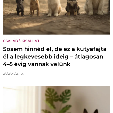
CSALÁD
\
KISÁLLAT
Sosem hinnéd el, de ez a kutyafajta
él a legkevesebb ideig – átlagosan
4–5 évig vannak velünk
2026.02.13.