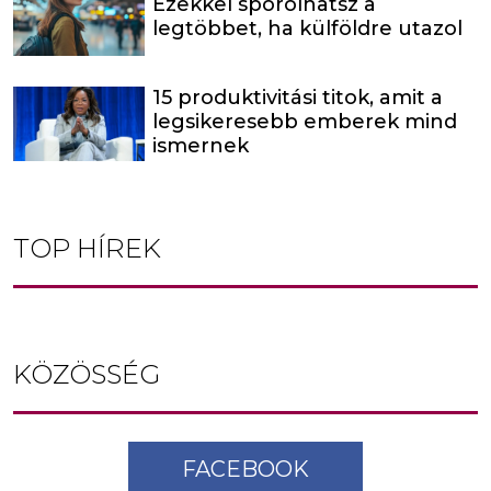
Ezekkel spórolhatsz a
legtöbbet, ha külföldre utazol
15 produktivitási titok, amit a
legsikeresebb emberek mind
ismernek
TOP HÍREK
KÖZÖSSÉG
FACEBOOK