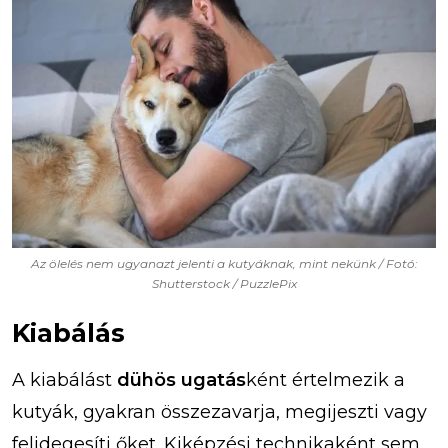
Az ölelés nem ugyanazt jelenti a kutyáknak, mint nekünk / Fotó:
Shutterstock / PuzzlePix
Kiabálás
A kiabálást
dühös ugatás
ként értelmezik a
kutyák, gyakran összezavarja, megijeszti vagy
felidegesíti őket. Kiképzési technikaként sem