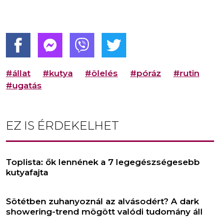
#állat
#kutya
#ölelés
#póráz
#rutin
#ugatás
EZ IS ÉRDEKELHET
Toplista: ők lennének a 7 legegészségesebb
kutyafajta
Sötétben zuhanyoznál az alvásodért? A dark
showering-trend mögött valódi tudomány áll