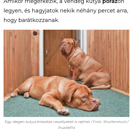
Amikor megérkezik, a vendég kutya
póráz
on
legyen, és hagyjatok nekik néhány percet arra,
hogy barátkozzanak.
Egy idegen kutya érkezése veszélyeket is rejthet / Fotó: Shutterstock /
PuzzlePix