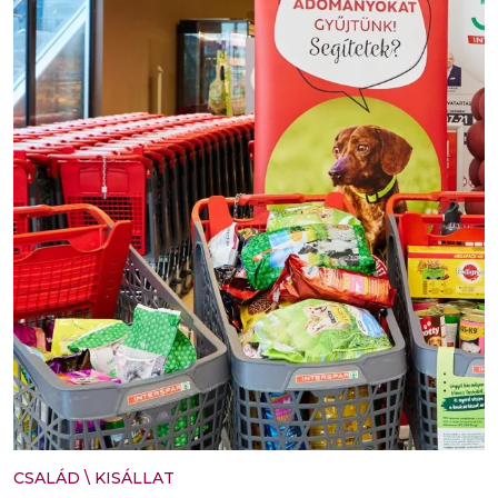
CSALÁD
\
KISÁLLAT