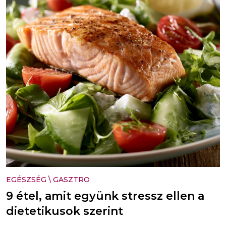
EGÉSZSÉG
\
GASZTRO
9 étel, amit együnk stressz ellen a
dietetikusok szerint