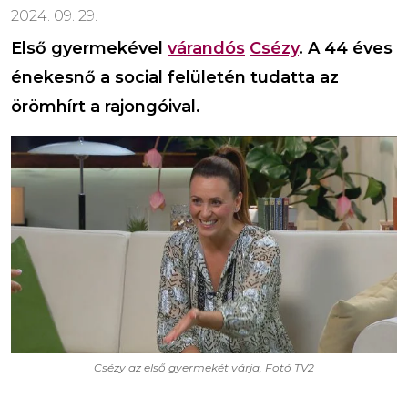
2024. 09. 29.
Első gyermekével
várandós
Csézy
. A 44 éves
énekesnő a social felületén tudatta az
örömhírt a rajongóival.
Csézy az első gyermekét várja, Fotó TV2