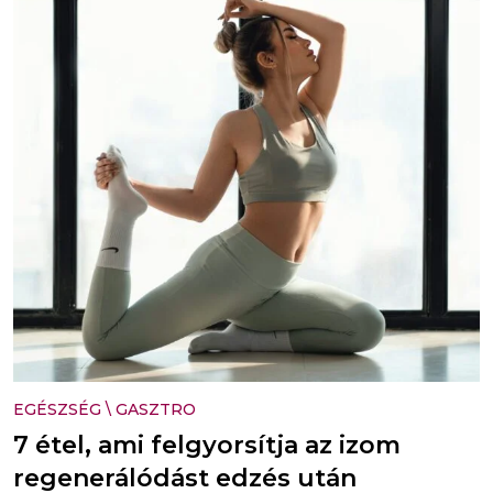
EGÉSZSÉG
\
GASZTRO
7 étel, ami felgyorsítja az izom
regenerálódást edzés után