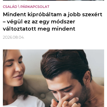
CSALÁD
\
PÁRKAPCSOLAT
Mindent kipróbáltam a jobb szexért
– végül ez az egy módszer
változtatott meg mindent
2026.08.04.