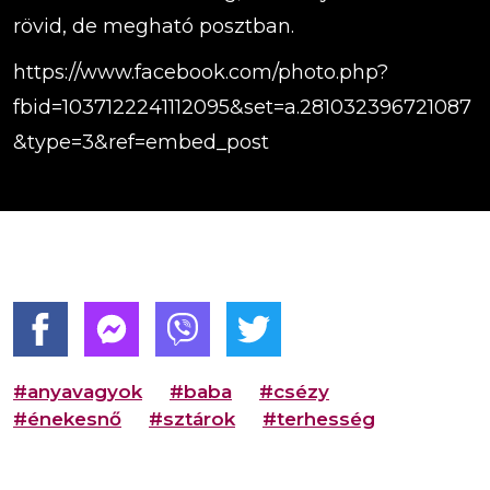
rövid, de megható posztban.
https://www.facebook.com/photo.php?
fbid=1037122241112095&set=a.281032396721087
&type=3&ref=embed_post
#anyavagyok
#baba
#csézy
#énekesnő
#sztárok
#terhesség