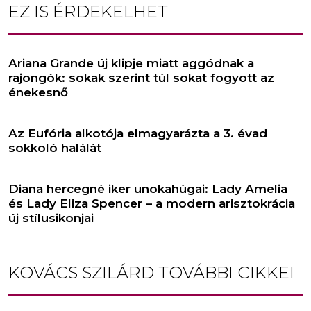
EZ IS ÉRDEKELHET
Ariana Grande új klipje miatt aggódnak a
rajongók: sokak szerint túl sokat fogyott az
énekesnő
Az Eufória alkotója elmagyarázta a 3. évad
sokkoló halálát
Diana hercegné iker unokahúgai: Lady Amelia
és Lady Eliza Spencer – a modern arisztokrácia
új stílusikonjai
KOVÁCS SZILÁRD
TOVÁBBI CIKKEI