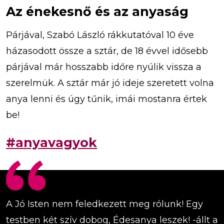
Az énekesnő és az anyaság
Párjával, Szabó László rákkutatóval 10 éve
házasodott össze a sztár, de 18 évvel idősebb
párjával már hosszabb időre nyúlik vissza a
szerelmük. A sztár már jó ideje szeretett volna
anya lenni és úgy tűnik, imái mostanra értek
be!
#anyavagyok
A Jó Isten nem feledkezett meg rólunk! Egy
testben két szív dobog, Édesanya leszek! -állt a