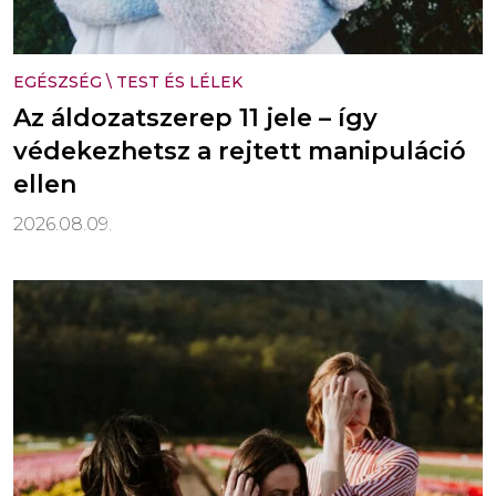
EGÉSZSÉG
\
TEST ÉS LÉLEK
Az áldozatszerep 11 jele – így
védekezhetsz a rejtett manipuláció
ellen
2026.08.09.