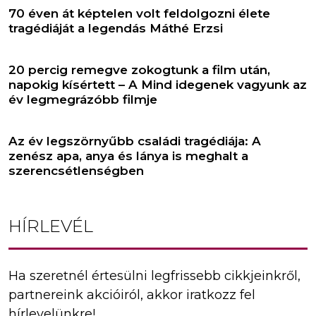
70 éven át képtelen volt feldolgozni élete
tragédiáját a legendás Máthé Erzsi
20 percig remegve zokogtunk a film után,
napokig kísértett – A Mind idegenek vagyunk az
év legmegrázóbb filmje
Az év legszörnyűbb családi tragédiája: A
zenész apa, anya és lánya is meghalt a
szerencsétlenségben
HÍRLEVÉL
Ha szeretnél értesülni legfrissebb cikkjeinkről,
partnereink akcióiról, akkor iratkozz fel
hírlevelünkre!