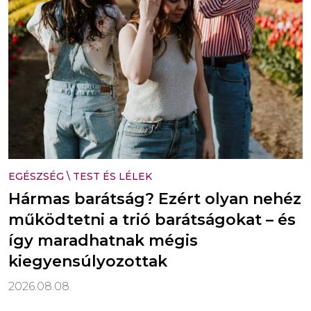
EGÉSZSÉG
\
TEST ÉS LÉLEK
Hármas barátság? Ezért olyan nehéz
működtetni a trió barátságokat – és
így maradhatnak mégis
kiegyensúlyozottak
2026.08.08.