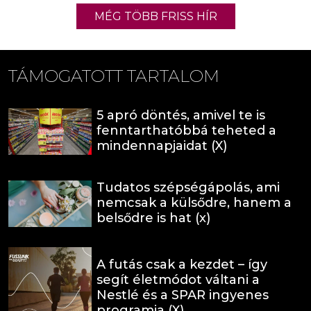
MÉG TÖBB FRISS HÍR
TÁMOGATOTT TARTALOM
5 apró döntés, amivel te is
fenntarthatóbbá teheted a
mindennapjaidat (X)
Tudatos szépségápolás, ami
nemcsak a külsődre, hanem a
belsődre is hat (x)
A futás csak a kezdet – így
segít életmódot váltani a
Nestlé és a SPAR ingyenes
programja (X)