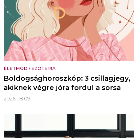
ÉLETMÓD
\
EZOTÉRIA
Boldogsághoroszkóp: 3 csillagjegy,
akiknek végre jóra fordul a sorsa
2026.08.09.