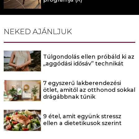
NEKED AJÁNLJUK
Túlgondolás ellen próbáld ki az
„aggódási idősáv” technikát
7 egyszerű lakberendezési
ötlet, amitől az otthonod sokkal
drágábbnak tűnik
9 étel, amit együnk stressz
ellen a dietetikusok szerint