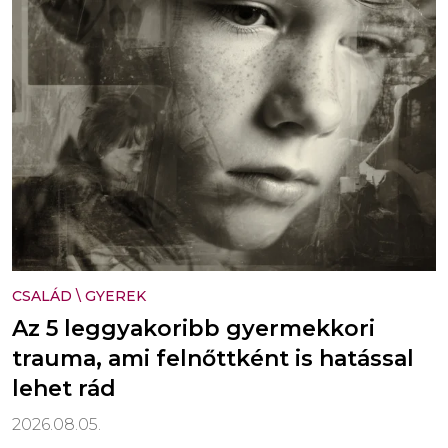
CSALÁD
\
GYEREK
Az 5 leggyakoribb gyermekkori
trauma, ami felnőttként is hatással
lehet rád
2026.08.05.