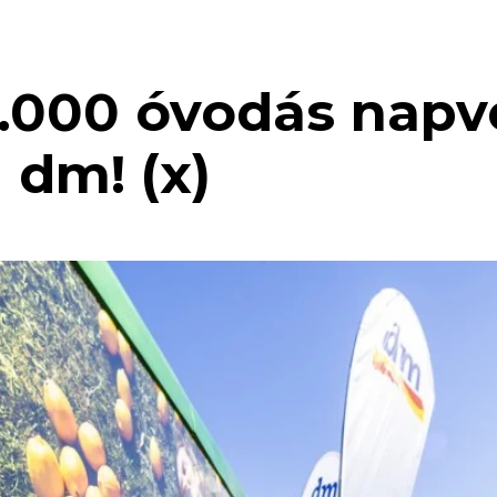
5.000 óvodás nap
 dm! (x)