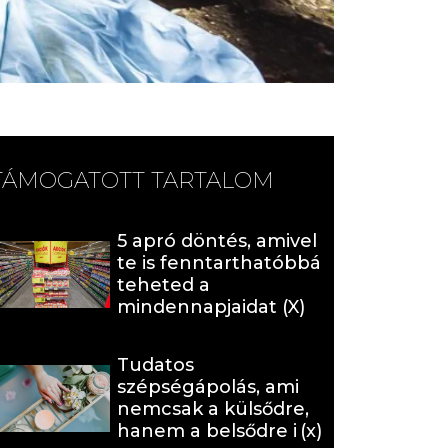
TÁMOGATOTT TARTALOM
5 apró döntés, amivel
te is fenntarthatóbbá
teheted a
mindennapjaidat (X)
Tudatos
szépségápolás, ami
nemcsak a külsődre,
hanem a belsődre is