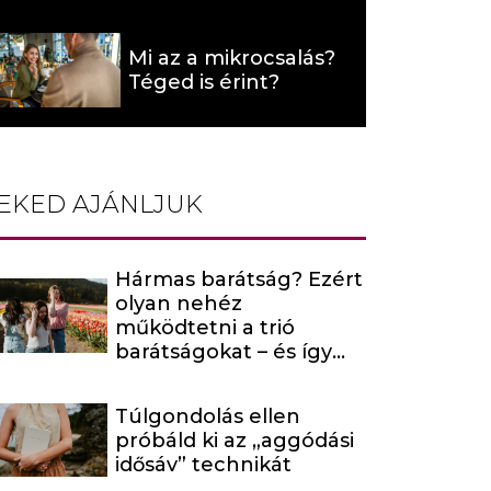
hat (x)
Mi az a mikrocsalás?
Téged is érint?
EKED AJÁNLJUK
Hármas barátság? Ezért
olyan nehéz
működtetni a trió
barátságokat – és így
maradhatnak mégis
kiegyensúlyozottak
Túlgondolás ellen
próbáld ki az „aggódási
idősáv” technikát