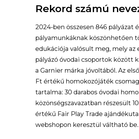
Rekord számú neve
2024-ben összesen 846 pályázat é
pályamunkáknak köszönhetően tö
edukációja valósult meg, mely az
pályázó óvodai csoportok között k
a Garnier márka jóvoltából. Az el
Ft értékű homokozójáték csomag a
tartalma: 30 darabos óvodai homo
közönségszavazatban részesült 10 
értékű Fair Play Trade ajándékutal
webshopon keresztül váltható be.