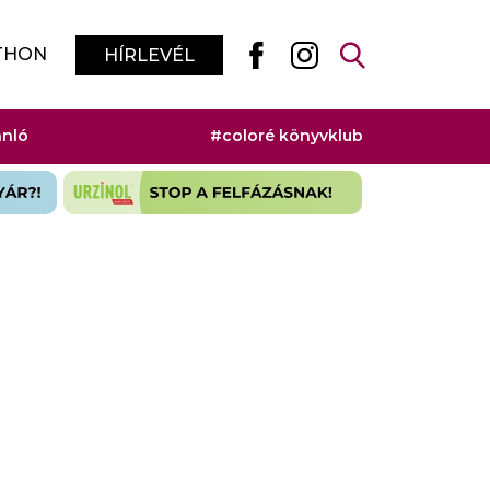
THON
HÍRLEVÉL
ánló
#coloré könyvklub