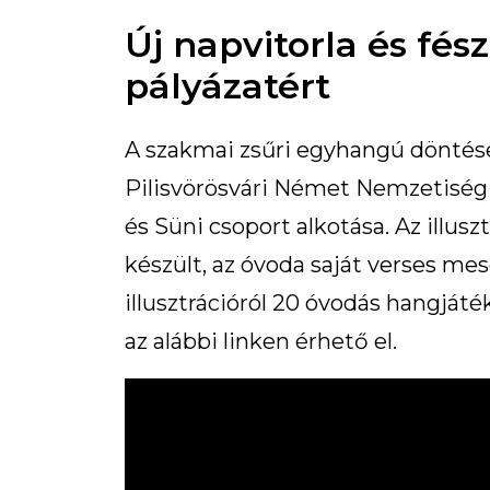
Új napvitorla és fés
pályázatért
A szakmai zsűri egyhangú döntése á
Pilisvörösvári Német Nemzetiség
és Süni csoport alkotása. Az illus
készült, az óvoda saját verses me
illusztrációról 20 óvodás hangjáté
az alábbi linken érhető el.