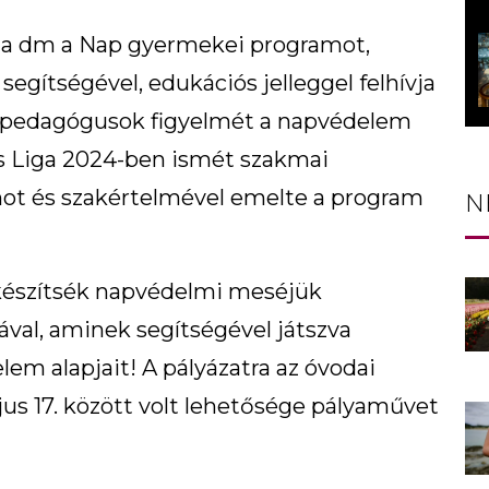
g a dm a Nap gyermekei programot,
egítségével, edukációs jelleggel felhívja
s a pedagógusok figyelmét a napvédelem
s Liga 2024-ben ismét szakmai
ot és szakértelmével emelte a program
N
elkészítsék napvédelmi meséjük
kával, aminek segítségével játszva
em alapjait! A pályázatra az óvodai
jus 17. között volt lehetősége pályaművet