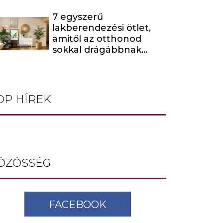
7 egyszerű
lakberendezési ötlet,
amitől az otthonod
sokkal drágábbnak
tűnik
OP HÍREK
ÖZÖSSÉG
FACEBOOK