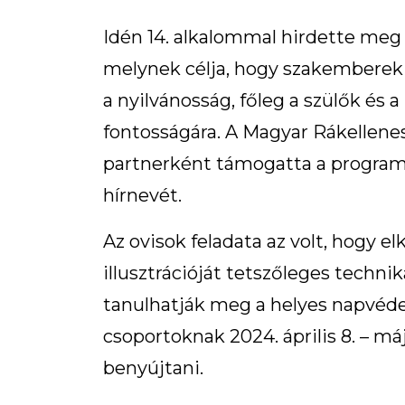
Idén 14. alkalommal hirdette me
melynek célja, hogy szakemberek s
a nyilvánosság, főleg a szülők é
fontosságára. A Magyar Rákellene
partnerként támogatta a program
hírnevét.
Az ovisok feladata az volt, hogy 
illusztrációját tetszőleges techni
tanulhatják meg a helyes napvédel
csoportoknak 2024. április 8. – má
benyújtani.