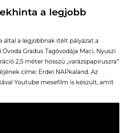
zekhinta a legjobb
ltal a legjobbnak ítélt pályázat a
i Óvoda Gradus Tagóvodája Maci, Nyuszi
ztráció 2,5 méter hosszú „varázspapiruszra”
séjének címe: Erdei NAPkaland. Az
kával Youtube mesefilm is készült, amit