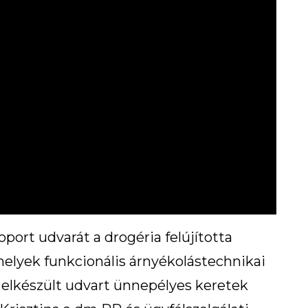
oport udvarát a drogéria felújította
amelyek funkcionális árnyékolástechnikai
 elkészült udvart ünnepélyes keretek