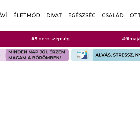
ÁVÍ
ÉLETMÓD
DIVAT
EGÉSZSÉG
CSALÁD
OT
#5 perc szépség
#filmaj