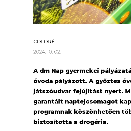
COLORÉ
2024. 10. 02.
A dm Nap gyermekei pályázatá
óvoda pályázott. A győztes óvo
játszóudvar fejújítást nyert. 
garantált naptejcsomagot kapo
programnak köszönhetően töb
biztosította a drogéria.