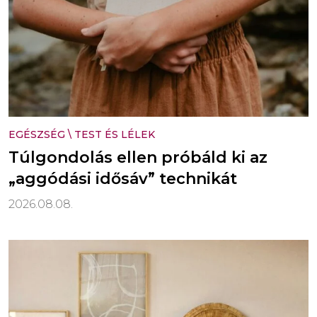
EGÉSZSÉG
\
TEST ÉS LÉLEK
Túlgondolás ellen próbáld ki az
„aggódási idősáv” technikát
2026.08.08.