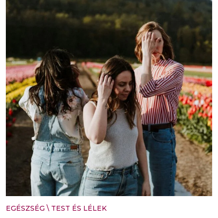
EGÉSZSÉG
\
TEST ÉS LÉLEK