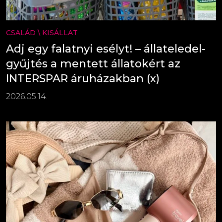
CSALÁD
\
KISÁLLAT
Adj egy falatnyi esélyt! – állateledel-
gyűjtés a mentett állatokért az
INTERSPAR áruházakban (x)
2026.05.14.