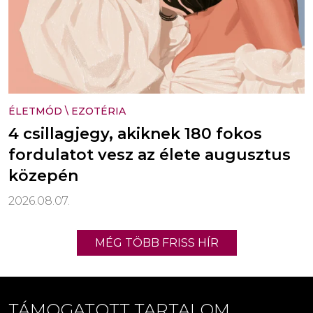
ÉLETMÓD
\
EZOTÉRIA
4 csillagjegy, akiknek 180 fokos
fordulatot vesz az élete augusztus
közepén
2026.08.07.
MÉG TÖBB FRISS HÍR
TÁMOGATOTT TARTALOM