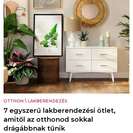
OTTHON
\
LAKBERENDEZÉS
7 egyszerű lakberendezési ötlet,
amitől az otthonod sokkal
drágábbnak tűnik