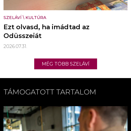
SZELÁVÍ
\
KULTÚRA
Ezt olvasd, ha imádtad az
Odüsszeiát
2026.07.31.
MÉG TÖBB SZELÁVÍ
TÁMOGATOTT TARTALOM