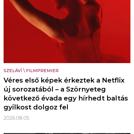
SZELÁVÍ
\
FILMPREMIER
Véres első képek érkeztek a Netflix
új sorozatából – a Szörnyeteg
következő évada egy hírhedt baltás
gyilkost dolgoz fel
2026.08.05.