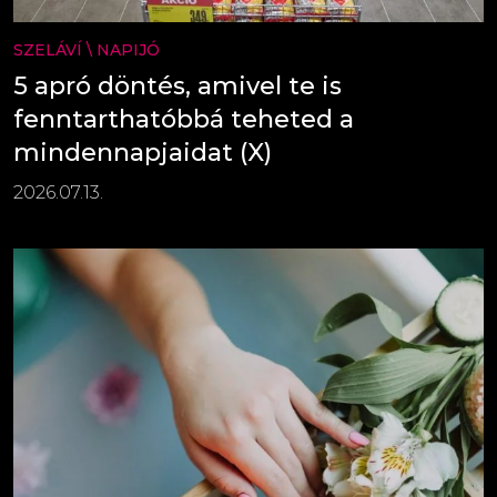
SZELÁVÍ
\
NAPIJÓ
5 apró döntés, amivel te is
fenntarthatóbbá teheted a
mindennapjaidat (X)
2026.07.13.