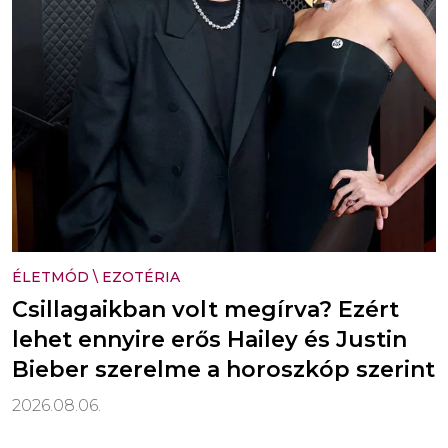
ÉLETMÓD
\
EZOTÉRIA
Csillagaikban volt megírva? Ezért
lehet ennyire erős Hailey és Justin
Bieber szerelme a horoszkóp szerint
2026.08.06.