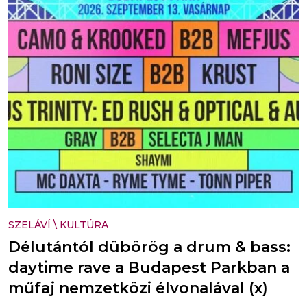
SZELÁVÍ
\
KULTÚRA
Délutántól dübörög a drum & bass:
daytime rave a Budapest Parkban a
műfaj nemzetközi élvonalával (x)