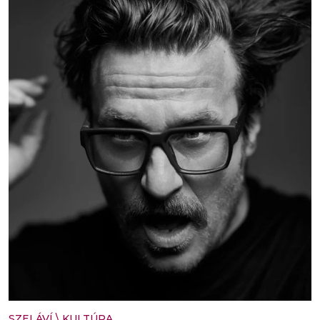
SZELÁVÍ
\
KULTÚRA