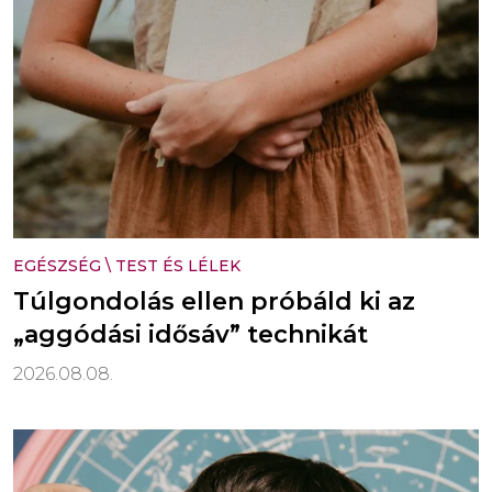
EGÉSZSÉG
\
TEST ÉS LÉLEK
Túlgondolás ellen próbáld ki az
„aggódási idősáv” technikát
2026.08.08.