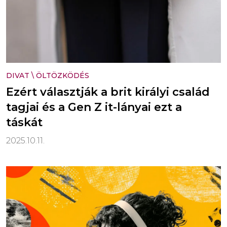
DIVAT
\
ÖLTÖZKÖDÉS
Ezért választják a brit királyi család
tagjai és a Gen Z it-lányai ezt a
táskát
2025.10.11.