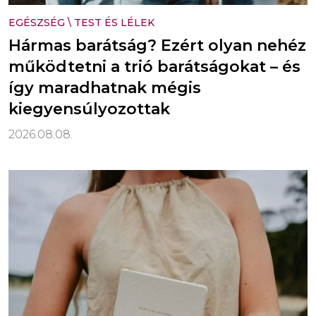
EGÉSZSÉG
\
TEST ÉS LÉLEK
Hármas barátság? Ezért olyan nehéz
működtetni a trió barátságokat – és
így maradhatnak mégis
kiegyensúlyozottak
2026.08.08.