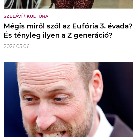
SZELÁVÍ
\
KULTÚRA
Mégis miről szól az Eufória 3. évada?
És tényleg ilyen a Z generáció?
2026.05.06.