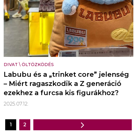
DIVAT
\
ÖLTÖZKÖDÉS
Labubu és a „trinket core” jelenség
– Miért ragaszkodik a Z generáció
ezekhez a furcsa kis figurákhoz?
2025.07.12.
1
2
Bejegyzés
navigáció