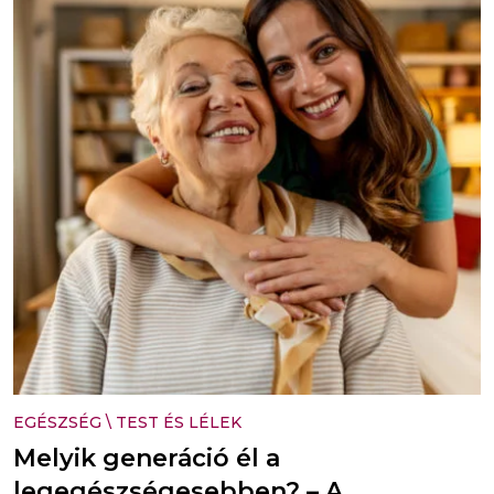
EGÉSZSÉG
\
TEST ÉS LÉLEK
Melyik generáció él a
legegészségesebben? – A