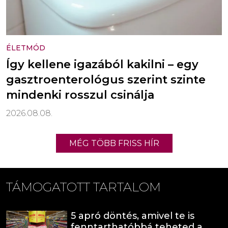
ÉLETMÓD
Így kellene igazából kakilni – egy
gasztroenterológus szerint szinte
mindenki rosszul csinálja
2026.08.08.
MÉG TÖBB FRISS HÍR
TÁMOGATOTT TARTALOM
5 apró döntés, amivel te is
fenntarthatóbbá teheted a