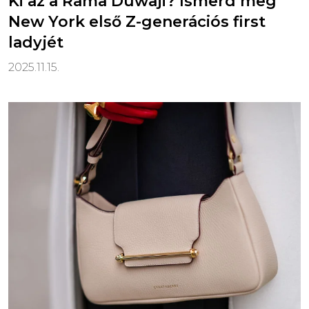
Ki az a Rama Duwaji? Ismerd meg
New York első Z-generációs first
ladyjét
2025.11.15.