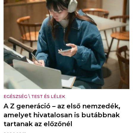
EGÉSZSÉG
\
TEST ÉS LÉLEK
A Z generáció – az első nemzedék,
amelyet hivatalosan is butábbnak
tartanak az előzőnél