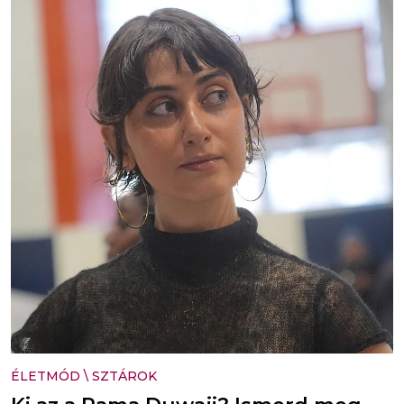
ÉLETMÓD
\
SZTÁROK