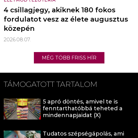
ÉLETMÓD
\
EZOTÉRIA
4 csillagjegy, akiknek 180 fokos
fordulatot vesz az élete augusztus
közepén
2026.08.07.
MÉG TÖBB FRISS HÍR
TÁMOGATOTT TARTALOM
5 apró döntés, amivel te is
fenntarthatóbbá teheted a
mindennapjaidat (X)
Tudatos szépségápolás, ami