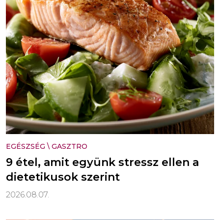
EGÉSZSÉG
\
GASZTRO
9 étel, amit együnk stressz ellen a
dietetikusok szerint
2026.08.07.