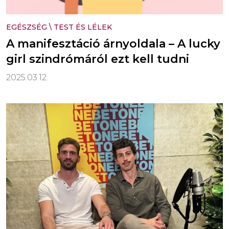
EGÉSZSÉG
\
TEST ÉS LÉLEK
A manifesztáció árnyoldala – A lucky
girl szindrómáról ezt kell tudni
2025.03.12.