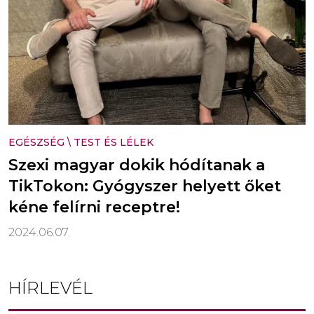
EGÉSZSÉG
\
TEST ÉS LÉLEK
Szexi magyar dokik hódítanak a
TikTokon: Gyógyszer helyett őket
kéne felírni receptre!
2024.06.07.
HÍRLEVÉL