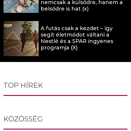
nemcsak a külsődre, hanem a
belsődre is hat (x)
A futás csak a kezdet – így
segít életmódot váltani a
Nestlé és a SPAR ingyenes
programja (X)
TOP HÍREK
KÖZÖSSÉG