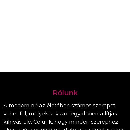
Rólunk
A modern nő az életében számos szerepet
vehet fel, melyek sokszor egyidőben állítják
kihívás elé. Célunk, hogy minden szerephez