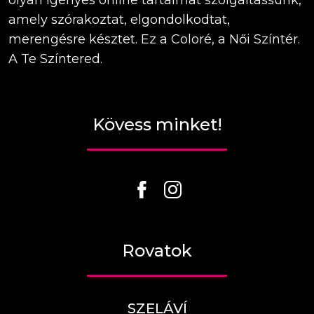
olyan igényes online tartalmat szolgáltassunk,
amely szórakoztat, elgondolkodtat,
merengésre késztet. Ez a Coloré, a Női Színtér.
A Te Színtered.
Kövess minket!
Rovatok
SZELÁVÍ