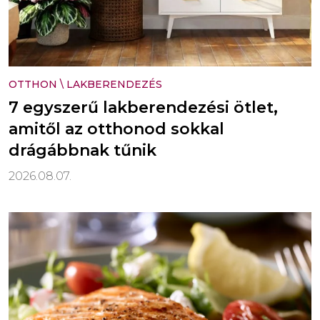
OTTHON
\
LAKBERENDEZÉS
7 egyszerű lakberendezési ötlet,
amitől az otthonod sokkal
drágábbnak tűnik
2026.08.07.