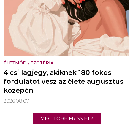
ÉLETMÓD
\
EZOTÉRIA
4 csillagjegy, akiknek 180 fokos
fordulatot vesz az élete augusztus
közepén
2026.08.07.
MÉG TÖBB FRISS HÍR