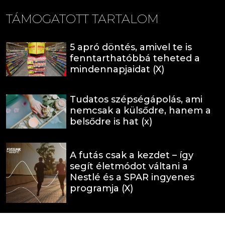
TÁMOGATOTT TARTALOM
5 apró döntés, amivel te is
fenntarthatóbbá teheted a
mindennapjaidat (X)
Tudatos szépségápolás, ami
nemcsak a külsődre, hanem a
belsődre is hat (x)
A futás csak a kezdet – így
segít életmódot váltani a
Nestlé és a SPAR ingyenes
programja (X)