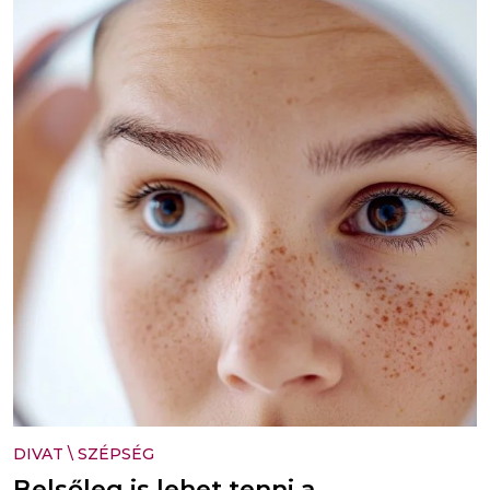
DIVAT
\
SZÉPSÉG
Belsőleg is lehet tenni a