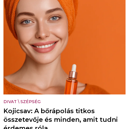
DIVAT
\
SZÉPSÉG
Kojicsav: A bőrápolás titkos
összetevője és minden, amit tudni
érdemes róla