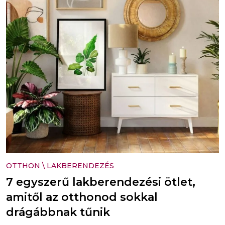
OTTHON
\
LAKBERENDEZÉS
7 egyszerű lakberendezési ötlet,
amitől az otthonod sokkal
drágábbnak tűnik