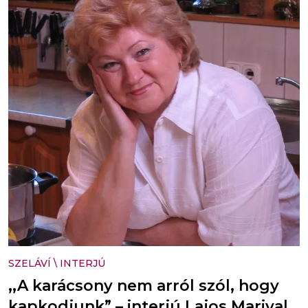
SZELÁVÍ
\
INTERJÚ
,,A karácsony nem arról szól, hogy
kapkodjunk” – interjú Lajos Marival