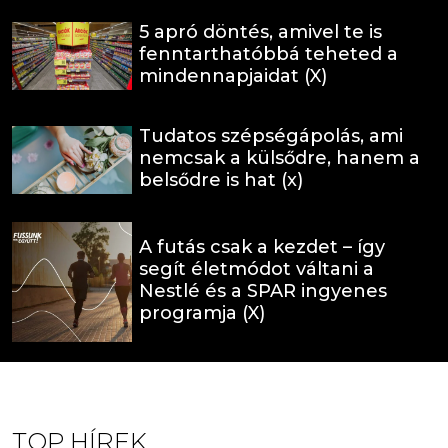
5 apró döntés, amivel te is
fenntarthatóbbá teheted a
mindennapjaidat (X)
Tudatos szépségápolás, ami
nemcsak a külsődre, hanem a
belsődre is hat (x)
A futás csak a kezdet – így
segít életmódot váltani a
Nestlé és a SPAR ingyenes
programja (X)
TOP HÍREK