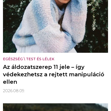
EGÉSZSÉG
\
TEST ÉS LÉLEK
Az áldozatszerep 11 jele – így
védekezhetsz a rejtett manipuláció
ellen
2026.08.09.