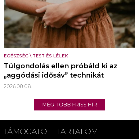
EGÉSZSÉG
\
TEST ÉS LÉLEK
Túlgondolás ellen próbáld ki az
„aggódási idősáv” technikát
2026.08.08.
MÉG TÖBB FRISS HÍR
TÁMOGATOTT TARTALOM