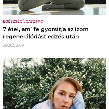
EGÉSZSÉG
\
GASZTRO
7 étel, ami felgyorsítja az izom
regenerálódást edzés után
2026.08.09.