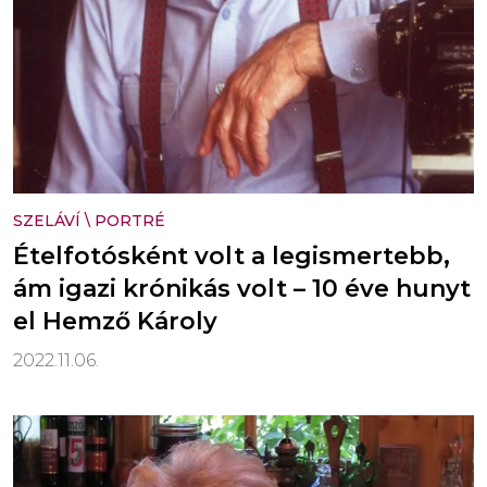
SZELÁVÍ
\
PORTRÉ
Ételfotósként volt a legismertebb,
ám igazi krónikás volt – 10 éve hunyt
el Hemző Károly
2022.11.06.