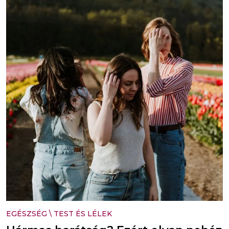
EGÉSZSÉG
\
TEST ÉS LÉLEK