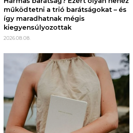
Hármas barátság? Ezért olyan nehéz
működtetni a trió barátságokat – és
így maradhatnak mégis
kiegyensúlyozottak
2026.08.08.